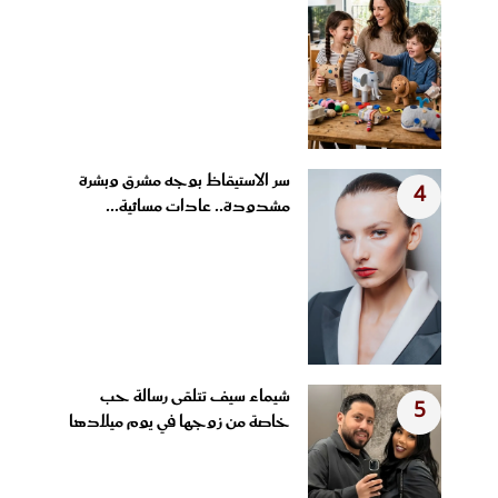
سر الاستيقاظ بوجه مشرق وبشرة
4
مشدودة.. عادات مسائية...
شيماء سيف تتلقى رسالة حب
5
خاصة من زوجها في يوم ميلادها