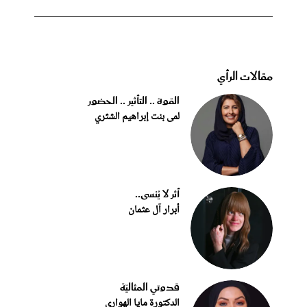
مقالات الرأي
القوة .. التأثير .. الحضور
لمى بنت إبراهيم الشثري
أثر لا يُنسى..
أبرار آل عثمان
قدوتي المثاليّة
الدكتورة مايا الهواري