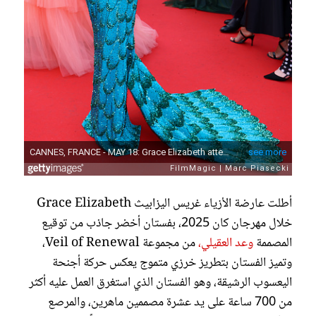
أطلت عارضة الأزياء غريس اليزابيث Grace Elizabeth
خلال مهرجان كان 2025، بفستان أخضر جاذب من توقيع
المصممة
وعد العقيلي،
من مجموعة Veil of Renewal،
وتميز الفستان بتطريز خرزي متموج يعكس حركة أجنحة
اليعسوب الرشيقة، وهو الفستان الذي استغرق العمل عليه أكثر
من 700 ساعة على يد عشرة مصممين ماهرين، والمرصع