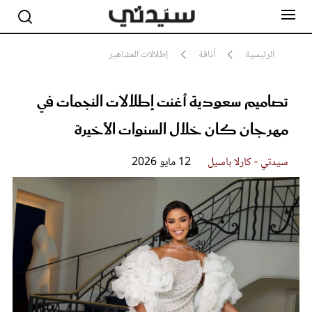
الرئيسية
أناقة
إطلالات المشاهير
تصاميم سعودية أغنت إطلالات النجمات في
مشاهير
أناقة
مهرجان كان خلال السنوات الأخيرة
جمال
صحة ورشاقة
سيدتي وطفلك
سيدتي - كارلا باسيل
12 مايو 2026
لايف ستايل
بلس+
فيديو
مطبخ سيدتي
مقالات الرأي
ستايل
تقارير