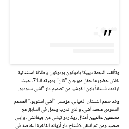
وتألقت النجمة ديبيكا بادوكون بودوكون بإطلالة استثنائية
خلال حضورها حفل مهرجان "كان" بدورته الـ71، حيث
ارتدت فستاناً بلون الفوشيا من تصميم دار "آشي ستوديو.
وقد صمم الفستان الخيالي، مؤسس "آشي استويو،" المصمم
السعودي محمد آشي، والذي تدرب وعمل في السابق مع
مصممين عالميين أمثال ريكاردو تيشي من جيفانشي، وإيلي
صعب، ومن ثم انتقل لافتتاح دار أزيائه الفاخرة الخاصة في