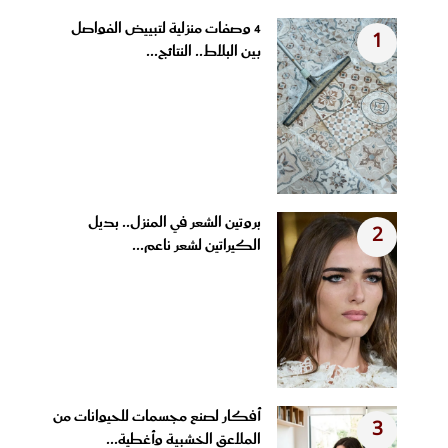
4 وصفات منزلية لتبييض الفواصل
1
بين البلاط.. النتائج...
بروتين الشعر في المنزل.. بديل
2
الكيراتين لشعر ناعم...
أفكار لصنع مجسمات للحيوانات من
3
الملاعق الخشبية وأغطية...