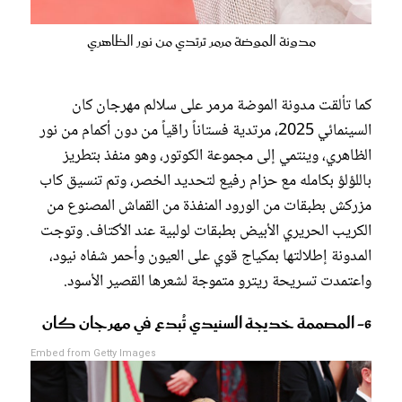
مدونة الموضة مرمر ترتدي من نور الظاهري
كما تألقت مدونة الموضة مرمر على سلالم مهرجان كان
السينمائي 2025، مرتدية فستاناً راقياً من دون أكمام من نور
الظاهري، وينتمي إلى مجموعة الكوتور، وهو منفذ بتطريز
باللؤلؤ بكامله مع حزام رفيع لتحديد الخصر، وتم تنسيق كاب
مزركش بطبقات من الورود المنفذة من القماش المصنوع من
الكريب الحريري الأبيض بطبقات لولبية عند الأكتاف. وتوجت
المدونة إطلالتها بمكياج قوي على العيون وأحمر شفاه نيود،
واعتمدت تسريحة ريترو متموجة لشعرها القصير الأسود.
6- المصممة خديجة السنيدي تُبدع في مهرجان كان
Embed from Getty Images