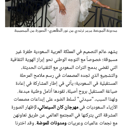
عروس سيدتي
مدونة الموضة مرمر ترتدي من نور الظاهري- الصورة من المصممة
يشهد عالم التصميم في المملكة العربية السعودية طفرة غير
مسبوقة؛ خصوصاً مع التوجه الوطني نحو إبراز الهوية الثقافية
التي تقضي بدمج التراث السعودي مع التقنيات الحديثة،
والتشجيع الذي تجده المصممات في رسم ملامح المرحلة
المستقبلية في السعودية؛ يأتي في إطار المشاركة في إعادة
مجلة سيدتي
صياغة المستقبل بروح أصيلة، تقودها أنامل وطنية مبدعة.
ولهذا السبب، "سيدتي" تُسلط الضوء على إبداعات مصممات
غلاف رفمي
الأزياء السعوديات في
مهرجان كان السينمائي، ل
إظهار الصورة
المشرقة التي يتركنها في المجتمع العالمي عن طريق تعاونهن
مع نجمات عالميات وعربيات
ومدونات للموضة
. وقد اخترنا