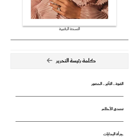
النسخة الرقمية
كلمة رئيسة التحرير
القوة .. التأثير .. الحضور
تصدق الأحلام
جرأة البدايات