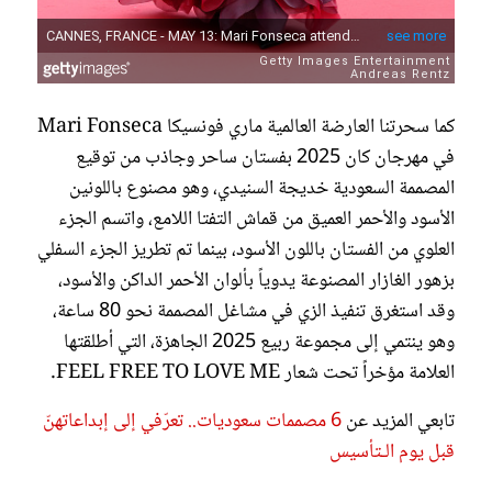
كما سحرتنا العارضة العالمية ماري فونسيكا Mari Fonseca
في مهرجان كان 2025 بفستان ساحر وجاذب من توقيع
المصممة السعودية خديجة السنيدي، وهو مصنوع باللونين
الأسود والأحمر العميق من قماش التفتا اللامع، واتسم الجزء
العلوي من الفستان باللون الأسود، بينما تم تطريز الجزء السفلي
بزهور الغازار المصنوعة يدوياً بألوان الأحمر الداكن والأسود،
وقد استغرق تنفيذ الزي في مشاغل المصممة نحو 80 ساعة،
وهو ينتمي إلى مجموعة ربيع 2025 الجاهزة، التي أطلقتها
العلامة مؤخراً تحت شعار FEEL FREE TO LOVE ME.
تابعي المزيد عن
6 مصممات سعوديات.. تعرّفي إلى إبداعاتهنّ
قبل يوم الـتأسيس