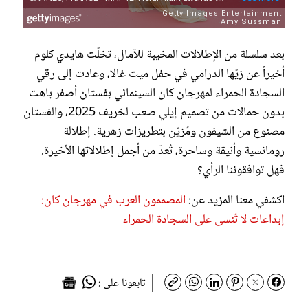
بعد سلسلة من الإطلالات المخيبة للآمال، تخلّت هايدي كلوم
أخيراً عن زيّها الدرامي في حفل ميت غالا، وعادت إلى رقي
السجادة الحمراء لمهرجان كان السينمائي بفستان أصفر باهت
بدون حمالات من تصميم إيلي صعب لخريف 2025، والفستان
مصنوع من الشيفون ومُزيّن بتطريزات زهرية. إطلالة
رومانسية وأنيقة وساحرة، تُعدّ من أجمل إطلالاتها الأخيرة.
فهل توافقوننا الرأي؟
اكشفي معنا المزيد عن:
المصممون العرب في مهرجان كان:
إبداعات لا تُنسى على السجادة الحمراء
تابعونا على :