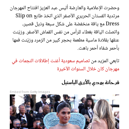
وحضرت الإعلامية والعارضة أليس عبد العزيز افتتاح المهرجان
مرتدية الفستان الحريري الأصفر الذي اتخذ طابع Slip on
Dress مع ياقة منخفضة على شكل سبعة وذيل قصير،
واتصلت الياقة بغطاء للرأس من نفس القماش الأصفر. وزيّنت
عنقها بقلادة ماسية مطعمة بحجر كبير من الزمرد وزيّنت فمها
بأحمر شفاه أحمر باهت.
تابعي المزيد من
تصاميم سعودية أغنت إطلالات النجمات في
مهرجان كان خلال السنوات الأخيرة
فرحانة بودي بالأزرق الباستيل
Embed from Getty Images