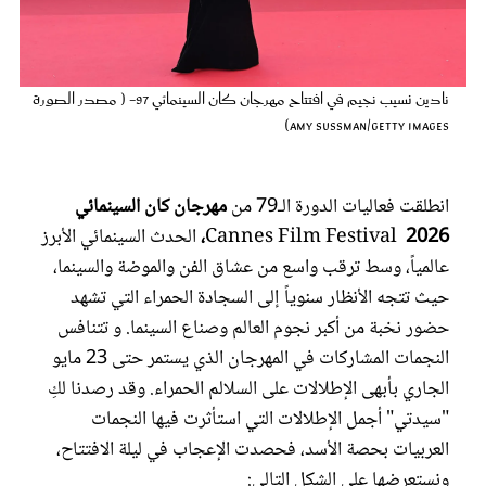
عروس سيدتي
نادين نسيب نجيم في افتتاح مهرجان كان السينمائي 97- ( مصدر الصورة
Amy Sussman/Getty Images)
انطلقت فعاليات الدورة الـ79 من
مهرجان كان السينمائي
2026
Cannes Film Festival
،
الحدث السينمائي الأبرز
عالمياً، وسط ترقب واسع من عشاق الفن والموضة والسينما،
حيث تتجه الأنظار سنوياً إلى السجادة الحمراء التي تشهد
مجلة سيدتي
حضور نخبة من أكبر نجوم العالم وصناع السينما. و تتنافس
النجمات المشاركات في المهرجان الذي يستمر حتى 23 مايو
غلاف رفمي
الجاري بأبهى الإطلالات على السلالم الحمراء. وقد رصدنا لكِ
"سيدتي" أجمل الإطلالات التي استأثرت فيها النجمات
العربيات بحصة الأسد، فحصدت الإعجاب في ليلة الافتتاح،
ونستعرضها على الشكل التالي: