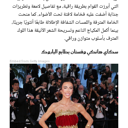
التي أبرزت القوام بطريقة راقية، مع تفاصيل لامعة وتطريزات
جذابة أضفت عليه فخامة لافتة تحت الأضواء. كما منحت
الخامة المترفة واللمسات الشفافة الإطلالة طابعًا أنثويًا جريئًا،
بينما أكمل المكياج الناعم وتسريحة الشعر الأنيقة هذا اللوك
المترف بأسلوب متوازن وراقي.
سكاي هانكي وفستان بطابع الباروك
Embed from Getty Images