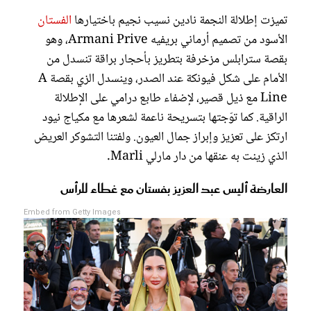
تميزت إطلالة النجمة نادين نسيب نجيم باختيارها
الفستان
الأسود من تصميم أرماني بريفيه Armani Prive، وهو
بقصة سترابلس مزخرفة بتطريز بأحجار براقة تنسدل من
الأمام على شكل فيونكة عند الصدر، وينسدل الزي بقصة A
Line مع ذيل قصير، لإضفاء طابع درامي على الإطلالة
الراقية. كما توّجتها بتسريحة ناعمة لشعرها مع مكياج نيود
ارتكز على تعزيز وإبراز جمال العيون. ولفتنا التشوكر العريض
الذي زينت به عنقها من دار مارلي Marli.
العارضة أليس عبد العزيز بفستان مع غطاء للرأس
Embed from Getty Images