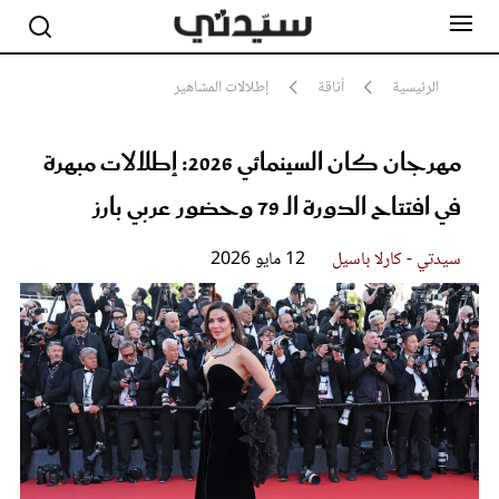
الرئيسية
أناقة
إطلالات المشاهير
مهرجان كان السينمائي 2026: إطلالات مبهرة
مشاهير
أناقة
في افتتاح الدورة الـ 79 وحضور عربي بارز
جمال
صحة ورشاقة
سيدتي وطفلك
سيدتي - كارلا باسيل
12 مايو 2026
لايف ستايل
بلس+
فيديو
مطبخ سيدتي
مقالات الرأي
ستايل
تقارير