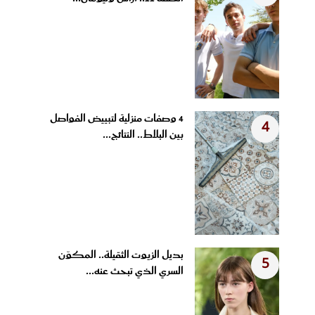
4 وصفات منزلية لتبييض الفواصل
4
بين البلاط.. النتائج...
بديل الزيوت الثقيلة.. المكوّن
5
السري الذي تبحث عنه...