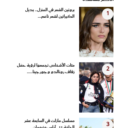
بروتين الشعر في المنزل.. بديل
1
الكيراتين لشعر ناعم...
مئات الأشخاص تجمعوا لرؤية حفل
2
زفاف رونالدو وجورجينا.....
مسلسل مازلت في السابعة عشر
3
الحلقة 11.. آراس وتيومان...