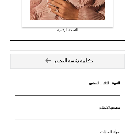
النسخة الرقمية
كلمة رئيسة التحرير
القوة .. التأثير .. الحضور
تصدق الأحلام
جرأة البدايات