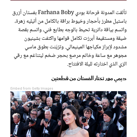
تألقت المدونة فرحانة بودي Farhana Boby بفستان أزرق
باستيل مطرز بأحجار وخيوط براقة بالكامل من أتيليه زهرة،
واتسم بياقة دائرية تحيط بالوجه بطابع فني، واتسم بقصة
ضيقة ومستقيمة أبرزت تكامل قوامها واكتفت بشينيون
مشدود لإبراز مكياجها المينيمالي. وتزيّنت بطوق ماسي
مجوهر مع ساعة وخاتم مرصع بحجر ضخم ليتناغم مع رقي
الزي الذي اختارته لليلة الافتتاح.
ديمي مور تختار الفستان من قطعتين
Embed from Getty Images