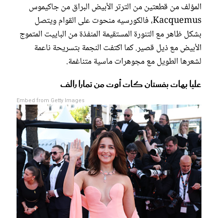
المؤلف من قطعتين من الترتر الأبيض البراق من جاكيموس
Kacquemus، فالكورسيه منحوت على القوام ويتصل
بشكل ظاهر مع التنورة المستقيمة المنفذة من الباييت المتموج
الأبيض مع ذيل قصير. كما اكتفت النجمة بتسريحة ناعمة
لشعرها الطويل مع مجوهرات ماسية متناغمة.
عليا بهات بفستان كات أوت من تمارا رالف
Embed from Getty Images