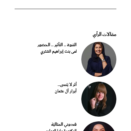
مقالات الرأي
القوة .. التأثير .. الحضور
لمى بنت إبراهيم الشثري
أثر لا يُنسى..
أبرار آل عثمان
قدوتي المثاليّة