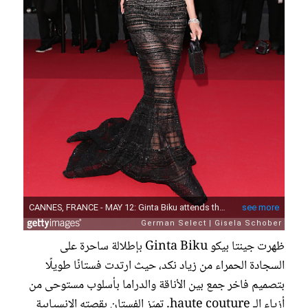
ظهرت جينتا بيكو Ginta Biku بإطلالة ساحرة على
السجادة الحمراء من زياد نكد، حيث ارتدت فستانًا طويلًا
بتصميم فاخر جمع بين الأناقة والدراما بأسلوب مستوحى من
أزياء الـ haute couture. تميّز الفستان بقصته الانسيابية