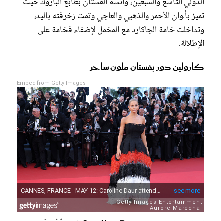
الدولي التاسع والسبعين، واتسم الفستان بطابع الباروك حيث
تميز بألوان الأحمر والذهبي والعاجي وتمت زخرفته باليد،
وتداخلت خامة الجاكارد مع المخمل لإضفاء فخامة على
الإطلالة.
كارولين دور بفستان ملون ساحر
Embed from Getty Images