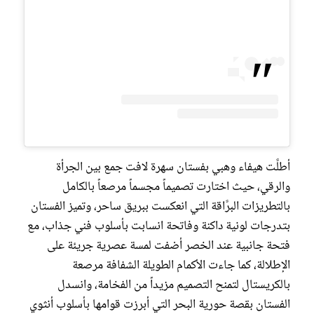
أطلَّت هيفاء وهبي بفستان سهرة لافت جمع بين الجرأة
والرقي، حيث اختارت تصميماً مجسماً مرصعاً بالكامل
بالتطريزات البرَّاقة التي انعكست ببريق ساحر، وتميز الفستان
بتدرجات لونية داكنة وفاتحة انسابت بأسلوب فني جذاب، مع
فتحة جانبية عند الخصر أضفت لمسة عصرية جريئة على
الإطلالة، كما جاءت الأكمام الطويلة الشفافة مرصعة
بالكريستال لتمنح التصميم مزيداً من الفخامة، وانسدل
الفستان بقصة حورية البحر التي أبرزت قوامها بأسلوب أنثوي