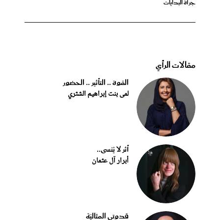
جرأة البدايات
مقالات الرأي
القوة .. التأثير .. الحضور
لمى بنت إبراهيم الشثري
أثر لا يُنسى..
أبرار آل عثمان
قدوتي المثاليّة