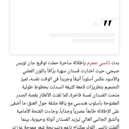
بدت
نانسي عجرم
بإطلالة ساحرة حملت توقيع جان لويس
صبجي، حيث اختارت فستان سهرة برَّاقاً باللون الفضي
والأسود عكس أسلوباً أنيقاً وجريئاً في الوقت نفسه، تميز
التصميم بتطريزات لامعة كثيفة انسدلت بخطوط طولية
منحت الفستان لمسة فاخرة، كما لفتت الأنظار بقصة الصدر
المفتوحة بأسلوب هندسي مع ياقة ملتفة حول العنق؛ ما أضفى
على الإطلالة طابعاً عصرياً وجذاباً، وجاءت الفتحة الأمامية
والشق الجانبي العالي ليزيد الفستان أنوثة وحيوية، بينما
أكملت نانسي اللوك بمكياج ناعم وتسريحة شعر مموجة عززت