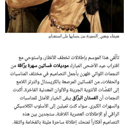
عروس سيدتي
هيفاء وهبي _ الصورة من حسابها على انستغرام
تألَّقي هذا الموسم بإطلالات تخطف الأنظار، واستوحي مع
اقتراب عيد الأضحى المبارك
موديلات فساتين سهرة برَّاقة
من
النجمات اللواتي ظهرن بأجمل التصاميم في مختلف المناسبات
والحفلات، من الفساتين المرصعة بالكريستال والترتر اللامع
مجلة سيدتي
إلى القصَّات الأنثوية الجريئة والألوان المعدنية الفاخرة، أكدت
النجمات أن
الفستان البرَّاق
يبقى الخيار الأمثل للمناسبات
غلاف رفمي
والسهرات الكبرى. سواء كنتِ تميلين إلى الأسلوب الكلاسيكي
الراقي أو الإطلالات العصرية اللافتة، ستجدين بين هذه
التصاميم أفكاراً تمنحك إطلالة ساحرة مليئة بالفخامة والثقة.