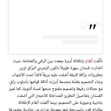
تألَّقت
أنغام
بإطلالة آسرة جمعت بين الرقي والفخامة، حيث
اختارت فستان سهرة طويلاً باللون الزمردي البرَّاق تزين
بتطريزات برَّاقة كثيفة أضفت عليه بريقاً لافتاً تحت الأضواء،
وجاء التصميم بقصَّة مجسمة أبرزت أناقة قوامها بأسلوب راقٍ،
مع حمالات رفيعة وتصميم مفتوح منحها لمسة أنثوية، كما تميز
الفستان بتفاصيل التطريز المتداخلة للأحجار التي أضفت
جاذبية وحيوية على التصميم، بينما أكملت أنغام الإطلالة
بمكياج قوي وتسريحة شعر مموجة عززت من جاذبية حضورها