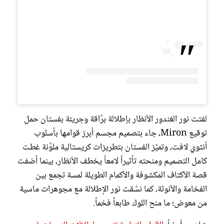
لفتت نور الغندور الأنظار بإطلالة برَّاقة وجريئة بفستان حمل
توقيع Miron، جاء بتصميم مجسم أبرز قوامها بأسلوب
أنثوي لافت، وتميَّز الفستان بتطريزات كريستالية ملوَّنة غطت
كامل التصميم ومنحته تأثيراً لامعاً يخطف الأنظار، بينما أضفت
قصة الأكتاف المكشوفة والأكمام الطويلة لمسة تجمع بين
الفخامة والأنوثة، كما نسَّقت نور الإطلالة مع مجوهرات ماسية
من معوض؛ ما منح اللوك طابعاً فخماً.