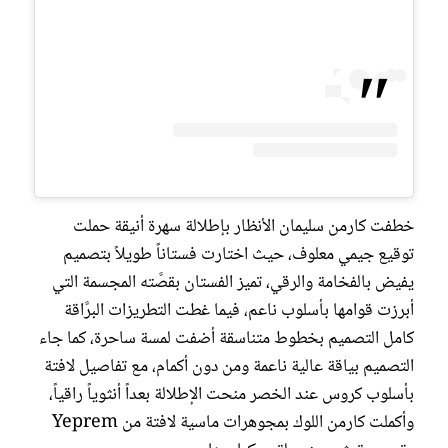
خطفت كارمن سليمان الأنظار بإطلالة سهرة أنيقة حملت
توقيع جيمي معلوف، حيث اختارت فستاناً طويلاً بتصميم
يفيض بالفخامة والرقي، تميز الفستان بقصَّته المجسمة التي
أبرزت قوامها بأسلوب ناعم، فيما غطت التطريزات البرَّاقة
كامل التصميم بخطوط متناسقة أضفت لمسة ساحرة، كما جاء
التصميم بياقة عالية ناعمة ومن دون أكمام، مع تفاصيل لافتة
بأسلوب كروس عند الخصر منحت الإطلالة بعداً أنثوياً راقياً،
وأكملت كارمن اللوك بمجوهرات ماسية لافتة من Yeprem