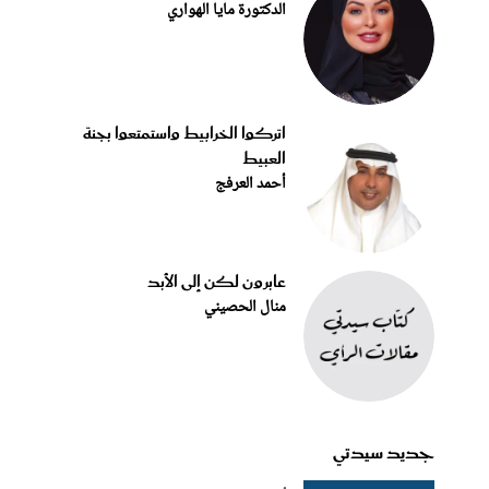
الدكتورة مايا الهواري
اتركوا الخرابيط واستمتعوا بجنة
العبيط
أحمد العرفج
عابرون لكن إلى الأبد
منال الحصيني
جديد سيدتي