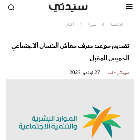
الرئيسية
بلس+
أخبار
تقديم موعد صرف معاش الضمان الاجتماعي
مشاهير
أناقة
الخميس المقبل
جمال
صحة ورشاقة
سيدتي وطفلك
سيدتي - نت
27 نوفمبر 2023
لايف ستايل
بلس+
فيديو
مطبخ سيدتي
مقالات الرأي
ستايل
تقارير