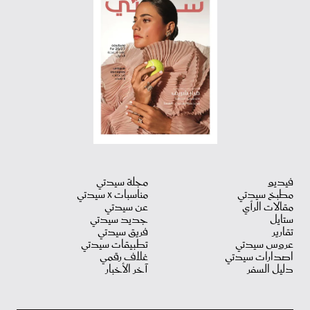
فيديو
مجلة سيدتي
مطبخ سيدتي
مناسبات X سيدتي
مقالات الرأي
عن سيدتي
ستايل
جديد سيدتي
تقارير
فريق سيدتي
عروس سيدتي
تطبيقات سيدتي
اصدارات سيدتي
غلاف رقمي
دليل السفر
آخر الأخبار