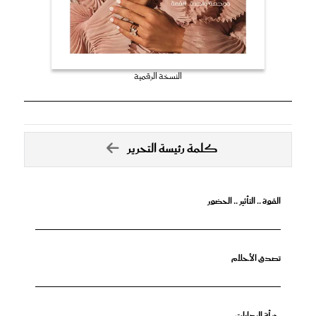
النسخة الرقمية
كلمة رئيسة التحرير
القوة .. التأثير .. الحضور
تصدق الأحلام
جرأة البدايات