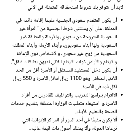
لابد أن تتوفر بك شروط استحقاقه المتمثلة في الآتي:
أن يكون المتقدم سعودي الجنسية مقيما إقامة دائمة في
المملكة، على أن يستثنى شرط الجنسية من "المرأة غير
السعودية المتزوجة من سعودي، والأرملة والمطلقة غير
السعودية ولها أبناء سعوديون، وأبناء الأرملة وأبناء المطلقة
السعودية من زوج غير سعودي، والأشخاص ذوي الإعاقة
والأيتام والأرامل ذوات الأيتام اللاتي لديهن بطاقات تنقل".
أن يكون دخل المستفيد للمستقل أو الأسرة أقل من الحد
الأدنى للمعاش وهو 1100 ريال لعائل الأسرة و 550 ريال
لكل فرد في الأسرة.
الالتزام ببرامج التدريب والتوظيف للقادرين من أفراد
الأسرة،و استيفاء متطلبات الوزارة المتعلقة بتقديم خدمات
الصحة والتعليم للأبناء.
ألا يكون مقيمًا في أحد الدور أو المراكز الإيوائية التي
ترعاها الدولة، وألا يمتلك أصول ذات قيمة عالية..