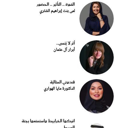
القوة .. التأثير .. الحضور
لمى بنت إبراهيم الشثري
أثر لا يُنسى..
أبرار آل عثمان
قدوتي المثاليّة
الدكتورة مايا الهواري
اتركوا الخرابيط واستمتعوا بجنة
العبيط