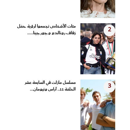
مئات الأشخاص تجمعوا لرؤية حفل
2
زفاف رونالدو وجورجينا.....
مسلسل مازلت في السابعة عشر
3
الحلقة 11.. آراس وتيومان...