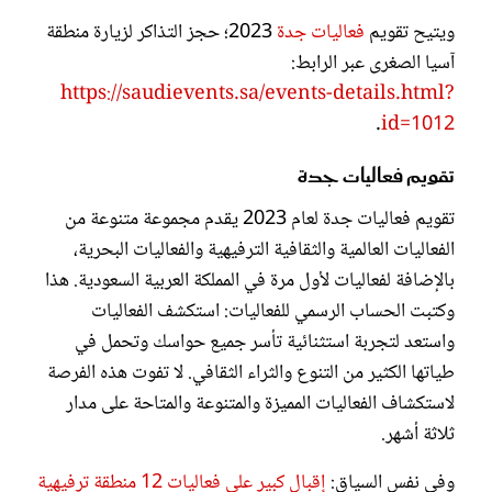
ويتيح تقويم
فعاليات جدة
2023؛ حجز التذاكر لزيارة منطقة
آسيا الصغرى عبر الرابط:
https://saudievents.sa/events-details.html?
.
id=1012
تقويم فعاليات جدة
تقويم فعاليات جدة لعام 2023 يقدم مجموعة متنوعة من
الفعاليات العالمية والثقافية الترفيهية والفعاليات البحرية،
بالإضافة لفعاليات لأول مرة في المملكة العربية السعودية. هذا
وكتبت الحساب الرسمي للفعاليات: استكشف الفعاليات
واستعد لتجربة استثنائية تأسر جميع حواسك وتحمل في
طياتها الكثير من التنوع والثراء الثقافي. لا تفوت هذه الفرصة
لاستكشاف الفعاليات المميزة والمتنوعة والمتاحة على مدار
ثلاثة أشهر.
وفي نفس السياق:
إقبال كبير على فعاليات 12 منطقة ترفيهية