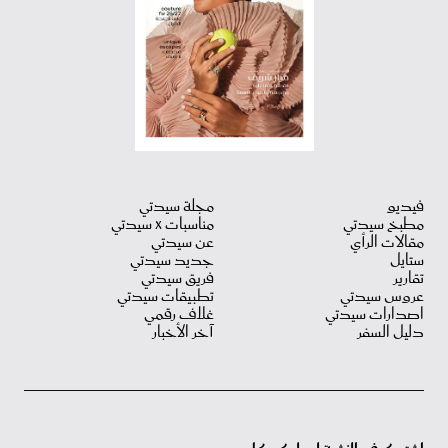
فيديو
مجلة سيدتي
مطبخ سيدتي
مناسبات X سيدتي
مقالات الرأي
عن سيدتي
ستايل
جديد سيدتي
تقارير
فريق سيدتي
عروس سيدتي
تطبيقات سيدتي
اصدارات سيدتي
غلاف رقمي
دليل السفر
آخر الأخبار