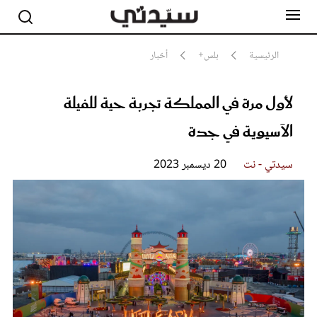
الرئيسية
بلس+
أخبار
لأول مرة في المملكة تجربة حية للفيلة
مشاهير
أناقة
الآسيوية في جدة
جمال
صحة ورشاقة
سيدتي وطفلك
سيدتي - نت
20 ديسمبر 2023
لايف ستايل
بلس+
فيديو
مطبخ سيدتي
مقالات الرأي
ستايل
تقارير