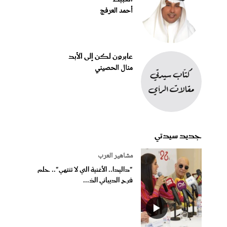
أحمد العرفج
عابرون لكن إلى الأبد
منال الحصيني
جديد سيدتي
مشاهير العرب
"داليدا.. الأغنية التي لا تنتهي".. حلم
فرح الديباني الذ...