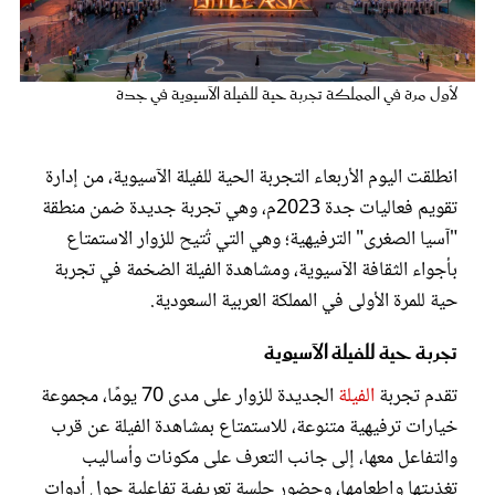
عروس سيدتي
لأول مرة في المملكة تجربة حية للفيلة الآسيوية في جدة
انطلقت اليوم الأربعاء التجربة الحية للفيلة الآسيوية، من إدارة
تقويم فعاليات جدة 2023م، وهي تجربة جديدة ضمن منطقة
"آسيا الصغرى" الترفيهية؛ وهي التي تُتيح للزوار الاستمتاع
بأجواء الثقافة الآسيوية، ومشاهدة الفيلة الضخمة في تجربة
حية للمرة الأولى في المملكة العربية السعودية.
مجلة سيدتي
تجربة حية للفيلة الآسيوية
غلاف رقمي
تقدم تجربة
الفيلة
الجديدة للزوار على مدى 70 يومًا، مجموعة
خيارات ترفيهية متنوعة، للاستمتاع بمشاهدة الفيلة عن قرب
والتفاعل معها، إلى جانب التعرف على مكونات وأساليب
تغذيتها وإطعامها، وحضور جلسة تعريفية تفاعلية حول أدوات