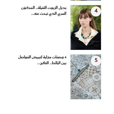
بديل الزيوت الثقيلة.. المكوّن
4
السري الذي تبحث عنه...
4 وصفات منزلية لتبييض الفواصل
5
بين البلاط.. النتائج...