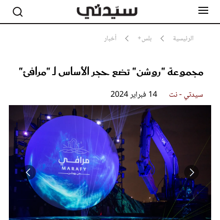
الرئيسية
بلس+
أخبار
مجموعة "روشن" تضع حجر الأساس لـ "مرافئ"
مشاهير
أناقة
جمال
سيدتي - نت
14 فبراير 2024
صحة ورشاقة
سيدتي وطفلك
لايف ستايل
بلس+
فيديو
مطبخ سيدتي
مقالات الرأي
ستايل
تقارير