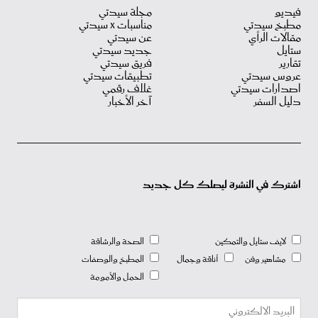
فيديو
مجلة سيدتي
مطبخ سيدتي
مناسبات X سيدتي
مقالات الرأي
عن سيدتي
ستايل
جديد سيدتي
تقارير
فريق سيدتي
عروس سيدتي
تطبيقات سيدتي
اصدارات سيدتي
غلاف رقمي
دليل السفر
آخر الأخبار
اشترك في النشرة ليصلك كل جديد
لايف ستايل والتمكين
الصحة والرشاقة
مشاهير وفن
أناقة وجمال
المطبخ والوصفات
الحمل والأمومة