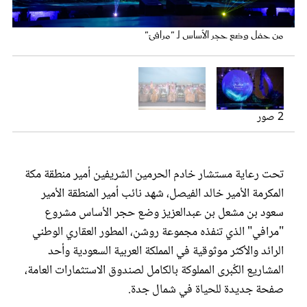
عروس سيدتي
من حفل وضع حجر الأساس لـ "مرافئ"
من حفل وضع حجر الأساس لـ "مرافئ"
2 صور
تحت رعاية مستشار خادم الحرمين الشريفين أمير منطقة مكة
المكرمة الأمير خالد الفيصل، شهد نائب أمير المنطقة الأمير
مجلة سيدتي
سعود بن مشعل بن عبدالعزيز وضع حجر الأساس مشروع
"مرافي" الذي تنفذه مجموعة روشن، المطور العقاري الوطني
غلاف رفمي
الرائد والأكثر موثوقية في المملكة العربية السعودية وأحد
المشاريع الكُبرى المملوكة بالكامل لصندوق الاستثمارات العامة،
صفحة جديدة للحياة في شمال جدة.