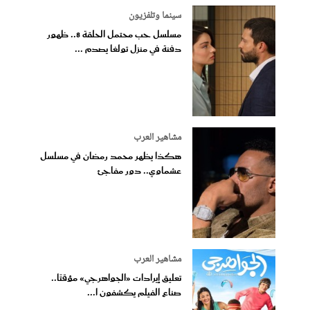
سينما وتلفزيون
مسلسل حب محتمل الحلقة 8.. ظهور
دفنة في منزل تولغا يصدم ...
مشاهير العرب
هكذا يظهر محمد رمضان في مسلسل
عشماوي.. دور مفاجئ
مشاهير العرب
تعليق إيرادات «الجواهرجي» مؤقتًا..
صناع الفيلم يكشفون ا...