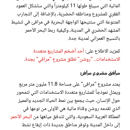
المائية التي سيبلغ طولها 11 كيلومتراً والتي ستُشكل العمود
الفقري للمشروع ومناطقه الحضرية، بالإضافة إلى التجارب
المتنوعة التي ستتيحها الواجهة البحرية في مرافئ في تنشيط
المشهد الحضري في المدينة، وكيفية ربط البحر الأحمر
بالنسيج العمراني لمدينة جدة.
للمزيد الاطلاع على:
أحد أضخم المشاريع متعددة
الاستخدامات.. "روشن" تطلق مشروع "مرافي" بجدة
.
مرافق مشروع مرافئ
يمتد مشروع "مرافئ" على مساحة 11.8 مليون متر مربع
ويمثل نموذجاً للمشاريع متعددة الاستخدامات التي تتمحور
حول الإنسان، حيث يجمع بين نمط الحياة الجديد والمميز
الذي تقدمه روشن وقناة مائية هي الأولى من نوعها في
المملكة العربية السعودية، والتي تتدفق مياهها من
البحر الأحمر
إلى داخل المدينة وتوفر مناطق جديدة ذات إيقاع نشط