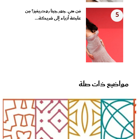
مَن هي جورجينا رودريغيز؟ مِن
5
عارضة أزياء إلى شريكة...
مواضيع ذات صلة