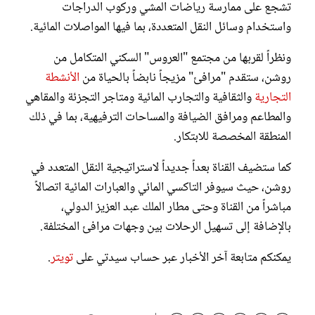
تشجع على ممارسة رياضات المشي وركوب الدراجات
واستخدام وسائل النقل المتعددة، بما فيها المواصلات المائية.
ونظراً لقربها من مجتمع "العروس" السكني المتكامل من
روشن، ستقدم "مرافئ" مزيجاً نابضاً بالحياة من
الأنشطة
التجارية
والثقافية والتجارب المائية ومتاجر التجزئة والمقاهي
والمطاعم ومرافق الضيافة والمساحات الترفيهية، بما في ذلك
المنطقة المخصصة للابتكار.
كما ستضيف القناة بعداً جديداً لاستراتيجية النقل المتعدد في
روشن، حيث سيوفر التاكسي المائي والعبارات المائية اتصالاً
مباشراً من القناة وحتى مطار الملك عبد العزيز الدولي،
بالإضافة إلى تسهيل الرحلات بين وجهات مرافئ المختلفة.
يمكنكم متابعة آخر الأخبار عبر حساب سيدتي على
تويتر
.