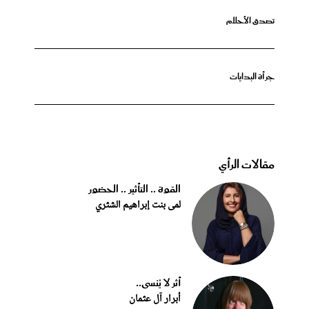
تصدق الأحلام
جرأة البدايات
مقالات الرأي
القوة .. التأثير .. الحضور
لمى بنت إبراهيم الشثري
أثر لا يُنسى..
أبرار آل عثمان