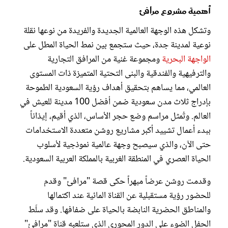
أهمية مشروع مرافئ
وتشكل هذه الوجهة العالمية الجديدة والفريدة من نوعها نقلة
نوعية لمدينة جدة، حيث ستجمع بين نمط الحياة المطل على
الواجهة البحرية
ومجموعة غنية من المرافق التجارية
والترفيهية والفندقية والبنى التحتية المتميزة ذات المستوى
العالمي، مما يساهم بتحقيق أهداف رؤية السعودية الطموحة
بإدراج ثلاث مدن سعودية ضمن أفضل 100 مدينة للعيش في
العالم. وتُمثل مراسم وضع حجر الأساس، الذي أقيم، إيذاناً
ببدء أعمال تشييد أكبر مشاريع روشن متعددة الاستخدامات
حتى الآن، والذي سيصبح وجهة عالمية نموذجية لأسلوب
الحياة العصري في المنطقة الغربية بالمملكة العربية السعودية.
وقدمت روشن عرضاً مبهراً حكى قصة "مرافئ" وقدم
للحضور رؤية مستقبلية عن القناة المائية عند اكتمالها
والمناطق الحضرية النابضة بالحياة على ضفافها. وقد سلّط
الحفل الضوء على الدور المحوري الذي ستلعبه قناة "مرافئ"