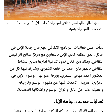
عروس سيدتي
انطلاق فعاليات البرنامج الثقافي لمهرجان "جادة الإبل" في حائل (الصورة
من حساب المهرجان بتويتر)
بدأت أمس فعاليات البرنامج الثقافي لمهرجان جادة الإبل في
حائل، الذي ينظمه نادي الإبل بالتعاون مع مركز صالح الرخيص
الثقافي، وذلك من خلال ندوة ثقافية أدارها مدير النشاط
الثقافي بالمهرجان أحمد بن خلف الشمري، وشارك فيها كلٌ من
مجلة سيدتي
الدكتور أحمد مهجع الشمري، بورقة عنوانها " وسوم الإبل في
الجزيرة العربية " تحدث فيها عن مفهوم الوسم وتاريخه
غلاف رفمي
وأهميته عند أهل الإبل وأنواع الوسوم وأشكالها المتعددة.
فعاليات مهرجان جادة الإبل
جاءت الورقة الثانية بمشاركة الدكتور خليف الحسيني بعنوان