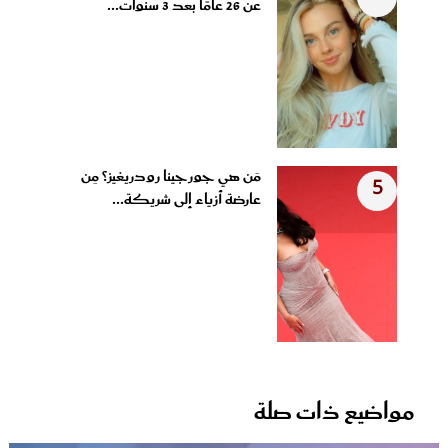
عن 26 عامًا بعد 3 سنوات...
مَن هي جورجينا رودريغيز؟ مِن
5
عارضة أزياء إلى شريكة...
مواضيع ذات صلة