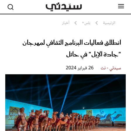
الرئيسية
بلس+
أخبار
انطلاق فعاليات البرنامج الثقافي لمهرجان
مشاهير
أناقة
"جادة الإبل" في حائل
جمال
صحة ورشاقة
سيدتي وطفلك
سيدتي - نت
26 فبراير 2024
لايف ستايل
بلس+
فيديو
مطبخ سيدتي
مقالات الرأي
ستايل
تقارير