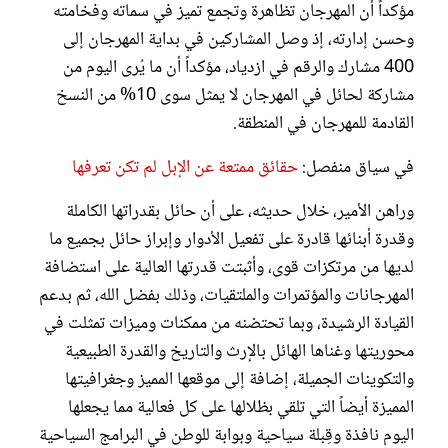
مؤكداً أن المهرجان تظاهرة وتجمع تميز في سماته وفخامته
وحسن إدارته، إذ وصل المشاركين في بداية المهرجان إلى
400 مشارك والرقم في ازدياد، مؤكداً أن ما يُرى اليوم من
مشاركة لحائل في المهرجان لا يمثل سوى 10% من النسخ
القادمة للمهرجان في المنطقة.
في سياق منفصل:
حقائق ممتعة عن الإبل لم تكن تعرفها
وراهن الأمير، خلال حديثه، على أن حائل بقدراتها الكاملة
وقدرة أبنائها قادرة على تفعيل الأدوار وإبراز حائل بجميع ما
لديها من مرتكزات قوى، وأثبتت قدرتها العالية على استضافة
المهرجانات والمؤتمرات والملتقيات، وذلك بفضل الله، ثم بدعم
القيادة الرشيدة، وبما تحتضنه من ممكنات وميزات تمثلت في
محوريتها وغناها الهائل بالإرث والتاريخ والقدرة الطبيعية
والتكوينات الجميلة، إضافة إلى موقعها المميز وجغرافيتها
المميزة أيضاً التي تلقي بظلالها على كل فعالية مما يجعلها
اليوم نافذة وقِبلة سياحية وبوابة للوطن في البرامج السياحية