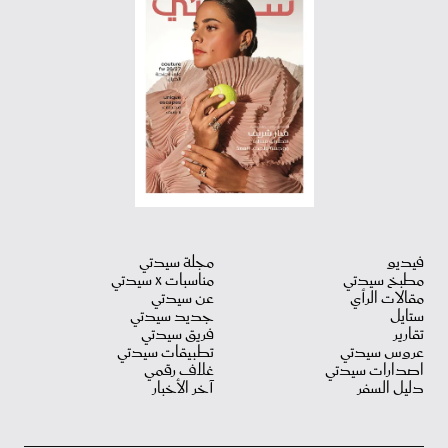
فيديو
مجلة سيدتي
مطبخ سيدتي
مناسبات X سيدتي
مقالات الرأي
عن سيدتي
ستايل
جديد سيدتي
تقارير
فريق سيدتي
عروس سيدتي
تطبيقات سيدتي
اصدارات سيدتي
غلاف رقمي
دليل السفر
آخر الأخبار