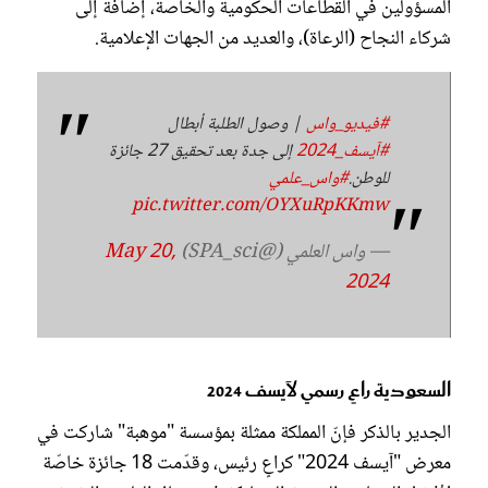
المسؤولين في القطاعات الحكومية والخاصة، إضافة إلى
شركاء النجاح (الرعاة)، والعديد من الجهات الإعلامية.
#فيديو_واس
| وصول الطلبة أبطال
#آيسف_2024
إلى جدة بعد تحقيق 27 جائزة
للوطن.
#واس_علمي
pic.twitter.com/OYXuRpKKmw
— واس العلمي (@SPA_sci)
May 20,
2024
السعودية راعٍ رسمي لآيسف 2024
الجدير بالذكر فإنّ المملكة ممثلة بمؤسسة "موهبة" شاركت في
معرض "آيسف 2024" كراعٍ رئيس، وقدّمت 18 جائزة خاصّة