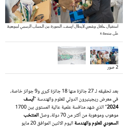
عروس سيدتي
أبطال آيسف. الصورة من الحساب الرسمي لموهبة على منصة x
استقبال حافل وشعبي لأبطال آيسف. الصورة من الحساب الرسمي لموهبة
على منصة x
2 صور
مجلة سيدتي
بعد تحقيقه لـ 27 جائزة منها 18 جائزة كبرى و9 جوائز خاصة،
في معرض ريجينيرون الدولي للعلوم والهندسة "
آيسف
غلاف رفمي
2024
" الذي شهد منافسة علمية عالية المستوى بين 1700
موهوب وموهوبة من أكثر من 70 دولة، وصل
المنتخب
السعودي للعلوم والهندسة
اليوم الاثنين الموافق 20 مايو