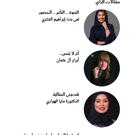
مقالات الرأي
القوة .. التأثير .. الحضور
لمى بنت إبراهيم الشثري
أثر لا يُنسى..
أبرار آل عثمان
قدوتي المثاليّة
الدكتورة مايا الهواري