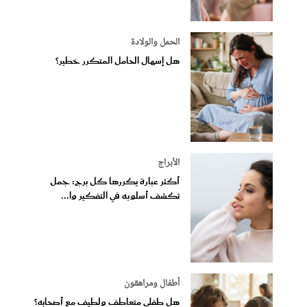
الحمل والولادة
هل إسهال الحامل المتكرر خطير؟
الأبراج
أكثر عبارة يكررها كل برج: جمل
تكشف أسلوبه في التفكير وا...
أطفال ومراهقون
هل طفلي متعاطف ولطيف مع أصحابه؟