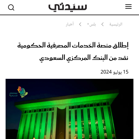
الرئيسية
بلس+
أخبار
إطلاق منصة الخدمات المصرفية الحكومية
مشاهير
أناقة
نقد من البنك المركزي السعودي
جمال
صحة ورشاقة
سيدتي وطفلك
15 يوليو 2024
لايف ستايل
بلس+
فيديو
مطبخ سيدتي
مقالات الرأي
ستايل
تقارير