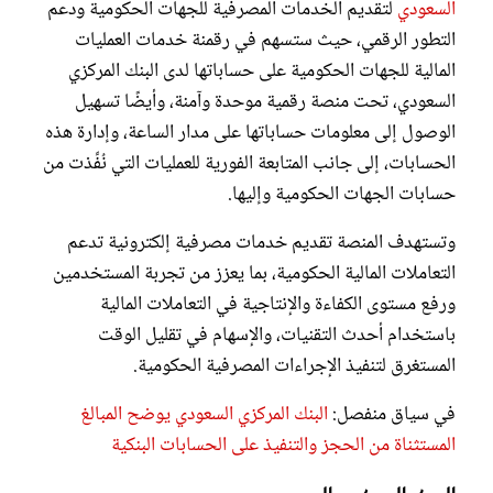
السعودي
لتقديم الخدمات المصرفية للجهات الحكومية ودعم
التطور الرقمي، حيث ستسهم في رقمنة خدمات العمليات
المالية للجهات الحكومية على حساباتها لدى البنك المركزي
السعودي، تحت منصة رقمية موحدة وآمنة، وأيضًا تسهيل
الوصول إلى معلومات حساباتها على مدار الساعة، وإدارة هذه
الحسابات، إلى جانب المتابعة الفورية للعمليات التي نُفِّذت من
حسابات الجهات الحكومية وإليها.
وتستهدف المنصة تقديم خدمات مصرفية إلكترونية تدعم
التعاملات المالية الحكومية، بما يعزز من تجربة المستخدمين
ورفع مستوى الكفاءة والإنتاجية في التعاملات المالية
باستخدام أحدث التقنيات، والإسهام في تقليل الوقت
المستغرق لتنفيذ الإجراءات المصرفية الحكومية.
في سياق منفصل:
البنك المركزي السعودي يوضح المبالغ
المستثناة من الحجز والتنفيذ على الحسابات البنكية