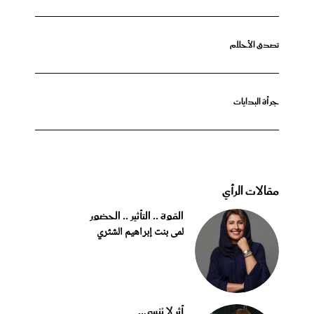
تصدق الأحلام
جرأة البدايات
مقالات الرأي
القوة .. التأثير .. الحضور
لمى بنت إبراهيم الشثري
أثر لا يُنسى..