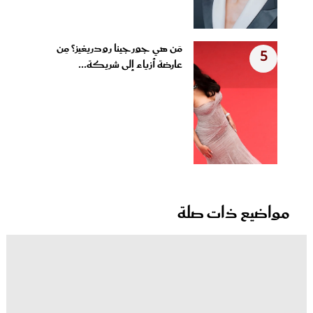
مَن هي جورجينا رودريغيز؟ مِن
5
عارضة أزياء إلى شريكة...
مواضيع ذات صلة