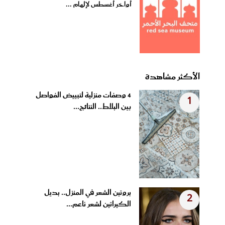
أواخر أغسطس لإلهام ...
الأكثر مشاهدة
4 وصفات منزلية لتبييض الفواصل
1
بين البلاط.. النتائج...
بروتين الشعر في المنزل.. بديل
2
الكيراتين لشعر ناعم...