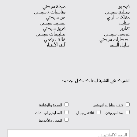
فيديو
مجلة سيدتي
مطبخ سيدتي
مناسبات X سيدتي
مقالات الرأي
عن سيدتي
ستايل
جديد سيدتي
تقارير
فريق سيدتي
عروس سيدتي
تطبيقات سيدتي
اصدارات سيدتي
غلاف رقمي
دليل السفر
آخر الأخبار
اشترك في النشرة ليصلك كل جديد
لايف ستايل والتمكين
الصحة والرشاقة
مشاهير وفن
أناقة وجمال
المطبخ والوصفات
الحمل والأمومة