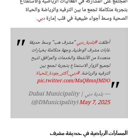
المجتمع على المشاركة في الفعاليات الرياضية والاستمتاع
بتجربة متكاملة تجمع ما بين الترفيه والرياضة والحياة
الصحية وسط أجواء طبيعية في قلب إمارة
دبي
.
أطلقت
#بلدية_دبي
"مشرف هب" وسط حديقة
غابات مشرف الوطنية، وجهة متكاملة بخيارات
متعددة من الأنشطة والخدمات والمرافق، تتيح
لجميع الزوار الاستمتاع بتجربة تجمع بين
الترفيه والرياضة.
#دبي_أكثر_جودة_للحياة
pic.twitter.com/MaQ8mnJMDO
— بلدية دبي | Dubai Municipality
(@DMunicipality)
May 7, 2025
المسارات الرياضية في حديقة مشرف