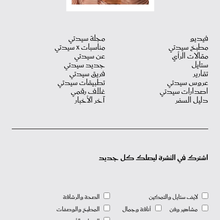
فيديو
مجلة سيدتي
مطبخ سيدتي
مناسبات X سيدتي
مقالات الرأي
عن سيدتي
ستايل
جديد سيدتي
تقارير
فريق سيدتي
عروس سيدتي
تطبيقات سيدتي
اصدارات سيدتي
غلاف رقمي
دليل السفر
آخر الأخبار
اشترك في النشرة ليصلك كل جديد
لايف ستايل والتمكين
الصحة والرشاقة
مشاهير وفن
أناقة وجمال
المطبخ والوصفات