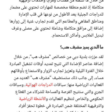
من خلال ما تشمله من ممكنات ومزايا وخدمات ترفيهية
متكاملة إذ تضم منطقة مخصصة للمهارات تحتوي على مضمار
للدراجات الجبلية يعد الأطول من نوعها في قلب الإمارة
ومناطق المقاهي والمطاعم التي تقدم تجارب غنية إلى زوارها
إضافة إلى مرافق متكاملة وشاملة تحتوي على مصلى وغرف
تبديل الملابس وأماكن الاستحمام.
ما الذي يميز مشرف هب؟
لقد عززت بلدية دبي من خصائص "مشرف هب"، من خلال
إضافة عناصر الإضاءة التي تتيح تمديد أوقات تشغيل المبادرة
خلال الفترة الليلية وتعزيز تجارب الزوار والاستمتاع بأوقاتهم
مساء، إلى جانب ذلك ستستضيف "مشرف هب" العديد من
الفعاليات الرياضية منها: سباقات
الدراجات الهوائية
، وسباقات
الجري والتي ستتيح الفرصة والمساحة للشركاء من القطاع
الحكومي والخاص لتنظيم الفعاليات و
الأنشطة الرياضية
والترفيهية المختلفة ضمن المبادرة في خطوة تحفز أفراد