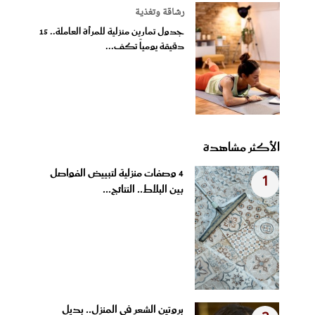
رشاقة وتغذية
جدول تمارين منزلية للمرأة العاملة.. 15
دقيقة يومياً تكف...
الأكثر مشاهدة
4 وصفات منزلية لتبييض الفواصل
1
بين البلاط.. النتائج...
بروتين الشعر في المنزل.. بديل