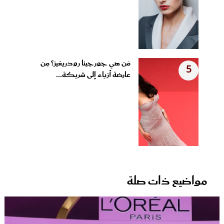
مَن هي جورجينا رودريغيز؟ مِن
5
عارضة أزياء إلى شريكة...
مواضيع ذات صلة