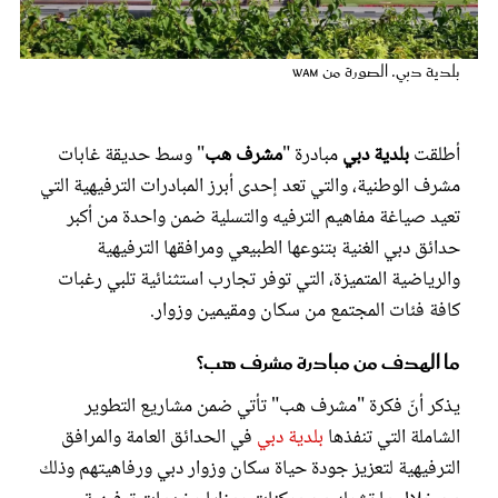
عروس سيدتي
بلدية دبي. الصورة من wam
أطلقت
بلدية دبي
مبادرة "
مشرف هب
" وسط حديقة غابات
مشرف الوطنية، والتي تعد إحدى أبرز المبادرات الترفيهية التي
تعيد صياغة مفاهيم الترفيه والتسلية ضمن واحدة من أكبر
حدائق دبي الغنية بتنوعها الطبيعي ومرافقها الترفيهية
والرياضية المتميزة، التي توفر تجارب استثنائية تلبي رغبات
كافة فئات المجتمع من سكان ومقيمين وزوار.
مجلة سيدتي
ما الهدف من مبادرة مشرف هب؟
غلاف رفمي
يذكر أنّ فكرة "مشرف هب" تأتي ضمن مشاريع التطوير
الشاملة التي تنفذها
بلدية دبي
في الحدائق العامة والمرافق
الترفيهية لتعزيز جودة حياة سكان وزوار دبي ورفاهيتهم وذلك