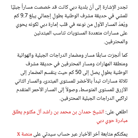
تجدر الإشارة إلى أنّ بلدية دبي كانت قد خصصت مساراً جبليًّا
للمشي في حديقة مشرف الوطنية بطولٍ إجمالي يبلغ 9.7 كم
ويُعدّ المسار الأول من نوعه في قلب إمارة دبي لكونه يحوي
على مسارات متعددة المستويات تناسب المبتدئين
والمحترفين.
كما أنجزت سابقًا مسار ومضمار الدراجات الجبلية والهوائية
ومنطقة المهارات ومسار المحترفين في حديقة مشرف
الوطنية بطولٍ يصل إلى 50 كم حيث ينقسم المضمار إلى
ثلاثة مسارات تبدأ بالأخضر للمستوى المبتدئ، والمسار الثاني
الأزرق للمستوى المتوسط، وصولاً إلى المسار الأحمر المتقدم
لراكبي الدراجات الجبلية المحترفين.
اطلعي على:
الشيخ حمدان بن محمد بن راشد آل مكتوم يطلق
مبادرة حوي دبي
يمكنكم متابعة آخر الأخبار عبر حساب سيدتي على
منصة x