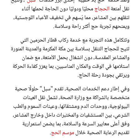
وتُعد خدمة "حج بلا حقيبة" إحدى أبرز خدمات "
سبل
"، وتُتيح
نقل أمتعة
الحجاج
محليًا ودوليًا دون الحاجة لحملها أثناء
تنقلهم بين المشاعر، مما يُسهم في تخفيف الأعباء اللوجستية،
ويمنحهم تجربة حج أكثر راحة وسلاسة.
وتتكامل هذه التجربة مع خدمة ركاب قطار الحرمين التي
تتيح للحجاج التنقل بسلاسة بين مكة المكرمة والمدينة المنورة
والمشاعر المقدسة، دون انشغال بحمل الأمتعة، مع ضمان
استلامها في الوقت والمكان المناسبين، بما يعزز كفاءة الحركة
ويرتقي بجودة رحلة الحاج.
وفي إطار دعم الخدمات الصحية، تقدم "سبل" حلولًا صحية
متخصصة بالشراكة مع وزارة الصحة، تشمل نقل العينات
البيولوجية، ووحدات الدم ومشتقاتها، وعينات السموم والطب
الشرعي، بين المستشفيات والمختبرات داخل وخارج المشاعر،
وفق أعلى معايير السرعة والسلامة، بما يضمن استمرارية
تقديم الرعاية الصحية خلال
موسم الحج
.