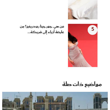
مَن هي جورجينا رودريغيز؟ مِن
5
عارضة أزياء إلى شريكة...
مواضيع ذات صلة