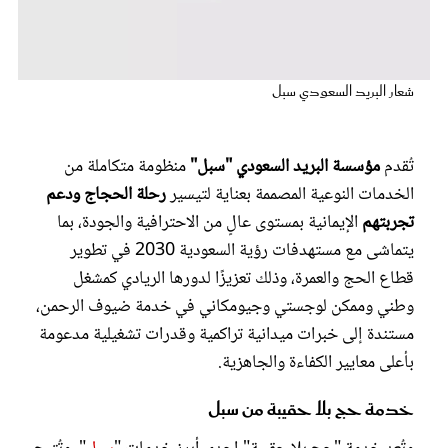
عروس سيدتي
شعار البريد السعودي سبل
تُقدم
مؤسسة البريد السعودي "سبل"
منظومة متكاملة من
الخدمات النوعية المصممة بعناية لتيسير
رحلة الحجاج ودعم
تجربتهم
الإيمانية بمستوى عالٍ من الاحترافية والجودة، بما
يتماشى مع مستهدفات رؤية السعودية 2030 في تطوير
قطاع الحج والعمرة، وذلك تعزيزًا لدورها الريادي كمشغل
مجلة سيدتي
وطني وممكن لوجستي وجيومكاني في خدمة ضيوف الرحمن،
مستندة إلى خبرات ميدانية تراكمية وقدرات تشغيلية مدعومة
غلاف رفمي
بأعلى معايير الكفاءة والجاهزية.
خدمة حج بلا حقيبة من سبل