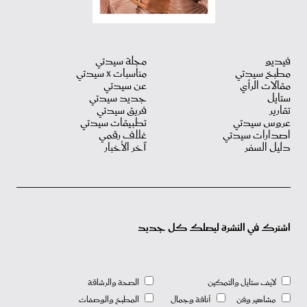
فيديو
مجلة سيدتي
مطبخ سيدتي
مناسبات X سيدتي
مقالات الرأي
عن سيدتي
ستايل
جديد سيدتي
تقارير
فريق سيدتي
عروس سيدتي
تطبيقات سيدتي
اصدارات سيدتي
غلاف رقمي
دليل السفر
آخر الأخبار
اشترك في النشرة ليصلك كل جديد
لايف ستايل والتمكين
الصحة والرشاقة
مشاهير وفن
أناقة وجمال
المطبخ والوصفات