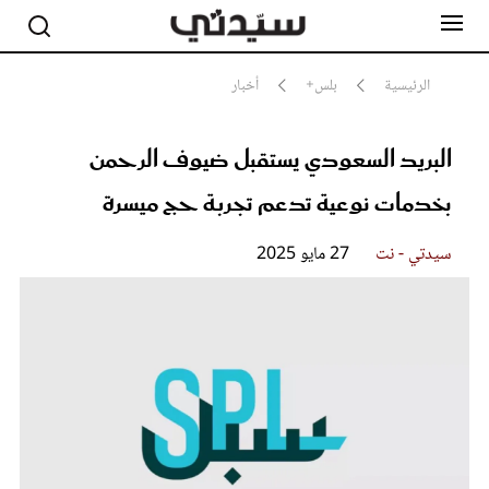
الرئيسية
بلس+
أخبار
البريد السعودي يستقبل ضيوف الرحمن
مشاهير
أناقة
بخدمات نوعية تدعم تجربة حج ميسرة
جمال
صحة ورشاقة
سيدتي وطفلك
سيدتي - نت
27 مايو 2025
لايف ستايل
بلس+
فيديو
مطبخ سيدتي
مقالات الرأي
ستايل
تقارير