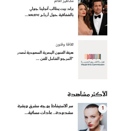
مشاهير العالم
براد بيت يطالب أنجلينا جولي
بالشفافية حول أرباح Malefic...
ثقافة وفنون
هيئة الفنون البصرية السعودية تُصدر
"المرجع الشامل للفن ...
الأكثر مشاهدة
سر الاستيقاظ بوجه مشرق وبشرة
1
مشدودة.. عادات مسائية...