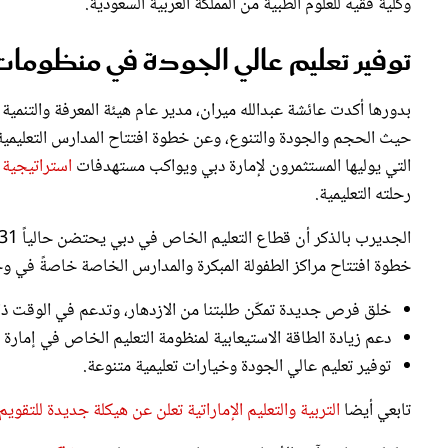
وكلية فقيه للعلوم الطبية من المملكة العربية السعودية.
توفير تعليم عالي الجودة في منظومات 
بدورها أكدت عائشة عبدالله ميران، مدير عام هيئة المعرفة والتنمي
حيث الحجم والجودة والتنوع، وعن خطوة افتتاح المدارس التعليمية ا
التي يوليها المستثمرون لإمارة دبي ويواكب مستهدفات
استراتيجية ا
رحلته التعليمية.
الجديرب بالذكر أن قطاع التعليم الخاص في دبي يحتضن حالياً 331 مركزاً
خطوة افتتاح مراكز الطفولة المبكرة والمدارس الخاصة خاصةً في وج
خلق فرص جديدة تمكّن طلبتنا من الازدهار، وتدعم في الوقت ذاته أهداف خطة دبي 2033 وأجندت
دعم زيادة الطاقة الاستيعابية لمنظومة التعليم الخاص في إمارة 
توفير تعليم عالي الجودة وخيارات تعليمية متنوعة.
تابعي أيضا
التربية والتعليم الإماراتية تعلن عن هيكلة جديدة للتقويم المد