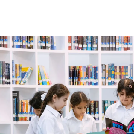
الات الرأي
تطبيقات سيدتي
ايل
دليل السفر
ارير
آخر الأخبار
وس سيدتي
مجلة سيد
غلاف رف