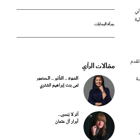
لي
ية
جرأة البدايات
دارس تقدم
مقالات الرأي
القوة .. التأثير .. الحضور
سة
لمى بنت إبراهيم الشثري
أثر لا يُنسى..
أبرار آل عثمان
عالمياً،