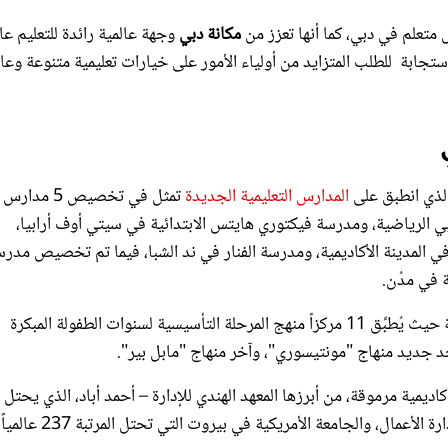
ل متعلم في دبي، كما أنها تعزز من
مكانة دبي
وجهة عالمية رائدة للتعليم عا
ستجابة للطلب المتزايد من أولياء الأمور على خيارات تعليمية متنوعة وعال
الذي انطبق على
المدارس التعليمية الجديدة
تمثل في تخصيص 5 م
ي الرياضية، ومدرسة فيكتوري هايتس الابتدائية في سيتي أوف أرابيا،
ي المدينة الأكاديمية، ومدرسة الفنار في ند الشبا، فيما تم تخصيص مدر
 في مدُن.
أما مراكز الطفولة المبكرة الجديدة والتي تقدم مناهج تعليمية متنوعة حيث يُطبِّق 11 مركزاً منهج المرحلة التأسيسية لسنوات الطفولة المبكرة
ديمية مرموقة، من أبرزها المعهد الهندي للإدارة – أحمد أباد، الذي يحتل
المرتبة 27 عالمياً في تصنيف QS للجامعات حسب التخصص في إدارة الأعمال، والجامعة الأمريكية في بيروت التي تحتل المرتبة 237 