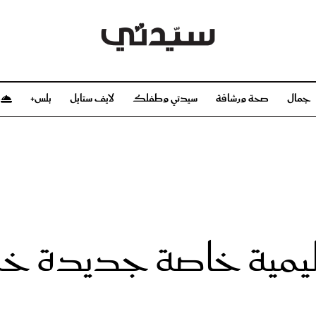
جمال
صحة ورشاقة
سيدتي وطفلك
لايف ستايل
بلس+
م
صحة ورشاقة
سيدتي وطفلك
بشرة
صحة
الحمل والولادة
ريحات
رشاقة و تغذية
مولودك
وعطور
أطفال ومراهقون
صحة الطفل
سسة تعليمية خاصة جديدة خ
مجلة سيدتي
مناسبات X سيدتي
ديو
عن سيدتي
بخ سيدتي
فريق سيدتي