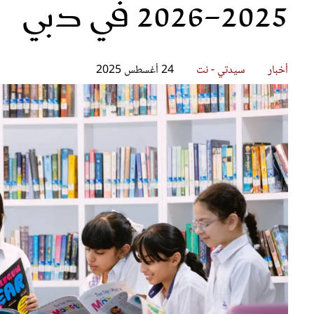
2025-2026 في دبي
قصص ملهمة
مق
شباب وبنات
ست
علاقات زوجية
تق
عر
أخبار
سيدتي - نت
24 أغسطس 2025