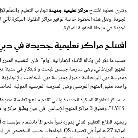
وتثري خطوة افتتاح
مراكز تعليمية جديدة
تجارب التعليم والتعلّم لك
الجودة، ولعل هذه الخطوة خاصة توفير مراكز الطفولة المبكرة تأتي ا
الجودة في مرحلة الطفولة المبكرة.
افتتاح مراكز تعليمية جديدة في دبي
حسب ما ذكر في وكالة الأنباء الإماراتية "وام"، فإن التقسيم المقرر 
المنهج البريطاني، وهي مدرسة جيمس للبحث والابتكار في مدينة دب
ومدرسة دبي البريطانية - ميرا، ومدرسة دبي للتخاطب بالإنجليزية ف
واحدة تطبق المنهج الفرنسي وهي المدرسة الفرنسية الدولية الخاصة
"EYFS"، وتطبق 3 مراكز المنهج الإبداعي، في حين يطبِّق مركز واحد جديد منهاج "مونتيسوري"، وآخر منهاج "مابل بير".
ويشهد قطاع التعليم العالي بدوره نمواً ملحوظاً بانضمام مؤسسات أكا