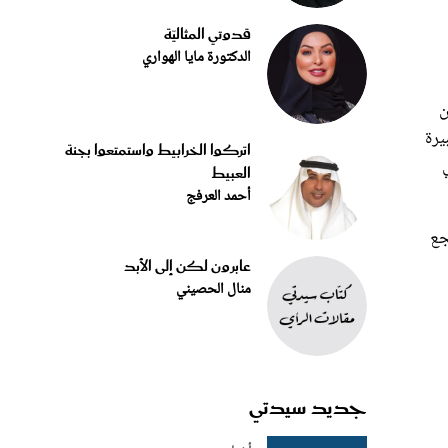
قدوتي المثاليّة
الدكتورة مايا الهواري
ن
يرة
اتركوا الخرابيط واستمتعوا بجنة
العبيط
أحمد العرفج
تشجع
عابرون لكن إلى الأبد
منال الحصيني
جديد سيدتي