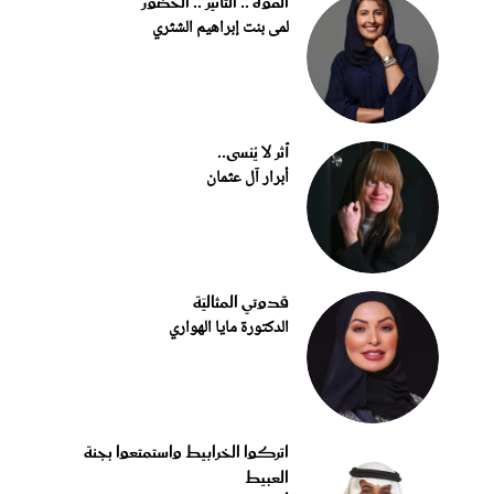
القوة .. التأثير .. الحضور
لمى بنت إبراهيم الشثري
أثر لا يُنسى..
أبرار آل عثمان
قدوتي المثاليّة
الدكتورة مايا الهواري
اتركوا الخرابيط واستمتعوا بجنة
العبيط