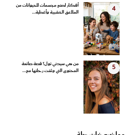
أفكار لصنع مجسمات للحيوانات من
4
الملاعق الخشبية وأغطية...
من هي سيدني تول؟ قصة صانعة
5
المحتوى التي وثقت رحلتها مع...
مواضيع ذات صلة