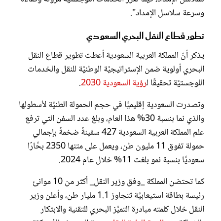
وسرعة سلاسل الإمداد".
تطور قطاع النقل البحري السعودي
يذكر أنّ المملكة العربية السعودية أعطت تطوير قطاع النقل
البحري أولوية ضمن الإستراتيجيَّة الوطنيَّة للنقل والخدمات
اللوجستيَّة تحقيقًا ل
رؤية السعودية 2030
.
وتصدرت السعودية إقليميًّا في حجم الحمولة الطنيَّة لأسطولها
والذي نما بنسبة 30% هذا العام، وبلغ عدد السفن التي ترفع
علم المملكة العربية السعودية 427 سفينةً ضخمةً بإجمالي
حمولة تفوق 11 مليون طن، ويعمل على متنها 2350 بحَّارًا
سعوديًّا بنسبة نمو بلغت 11% خلال عام 2024.
كما تحتضن المملكة _وفق وزير النقل_ أكثر من 10 موانئ
رئيسة بطاقة استيعابيَّة تتجاوز 1.1 مليار طن، وأعلن وزير
النقل خلال كلمته مبادرة التميُّز البحري للتقنية والابتكار