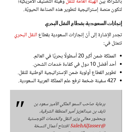
بالشراكة بين
الهيئة العامة للنقل
وهيئة التصنيف الأمريكيَّة؛
لتكون منصة إستراتيجية لتطوير هذه الصناعة الحيويَّة.
إنجازات السعودية بقطاع النقل البحري
تجدر الإشارة إلى أنّ إنجازات السعودية بقطاع
النقل البحري
تتمثل في:
المملكة ضمن أكبر 20 أسطولًا بحريًّا في العالم.
أحد أفضل 10 دول في كفاءة خدمات الشحن.
تطوير القطاع أولوية ضمن الإستراتيجية الوطنية للنقل.
427 سفينة ضخمة ترفع علم المملكة العربية السعودية.
برعاية صاحب السمو الملكي الأمير سعود بن
نايف بن عبدالعزيز أمير المنطقة الشرقية،
وبحضور معالي وزير النقل والخدمات اللوجستية
@SalehAlJasser
افتتاح أعمال النسخة