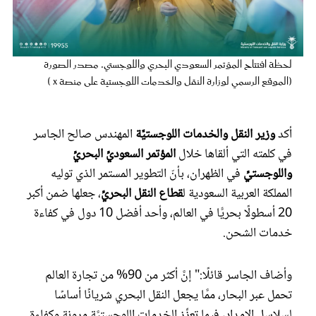
عروس سيدتي
لحظة افتتاح المؤتمر السعودي البحري واللوجستي. مصدر الصورة
(الموقع الرسمي لوزارة النقل والخدمات اللوجستية على منصة x )
أكد
وزير النقل والخدمات اللوجستيَّة
المهندس صالح الجاسر
في كلمته التي ألقاها خلال
المؤتمر السعوديِّ البحريِّ
واللوجستيِّ
في الظهران، بأنّ التطوير المستمر الذي توليه
المملكة العربية السعودية ل
قطاع النقل البحريِّ
، جعلها ضمن أكبر
مجلة سيدتي
20 أسطولًا بحريًّا في العالم، وأحد أفضل 10 دول في كفاءة
خدمات الشحن.
غلاف رفمي
وأضاف الجاسر قائلًا:" إنَّ أكثر من 90% من تجارة العالم
تحمل عبر البحار، ممَّا يجعل النقل البحري شريانًا أساسًا
لسلاسل الإمداد، فيما تعزِّز الخدمات اللوجستيَّة مرونة وكفاءة