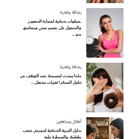
رشاقة وتغذية
خطوات ذكية لخسارة الدهون
والحصول على جسم صحي ومتناسق
دو...
رشاقة وتغذية
ماذا يحدث لجسمك عند التوقف عن
تناول السكر؟ تغيّرات مذهل...
أطفال ومراهقون
دليل التربية الذكية لترويض غضب
طفلكِ والسيطرة عليه