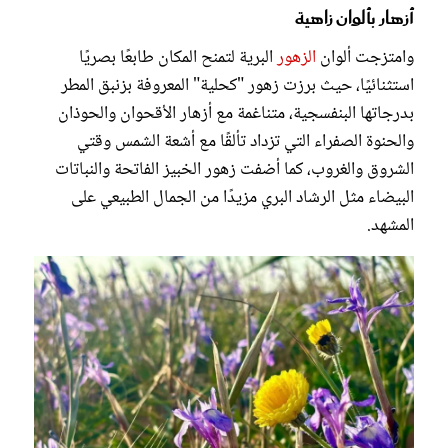
أزهار بألوان زاهية
وامتزجت ألوان
الزهور
البرية لتمنح المكان طابعًا بصريًا
استثنائيًا، حيث برزت زهور "كحلية" المعروفة بزنبق المطر
بدرجاتها البنفسجية، متناغمة مع أزهار الأقحوان والحوذان
والحنوة الصفراء التي تزداد تألقًا مع أشعة الشمس وقتي
الشروق والغروب، كما أضفت زهور الخبيز الفاتحة والنباتات
البيضاء مثل الرشاد البري مزيدًا من الجمال الطبيعي على
المشهد.