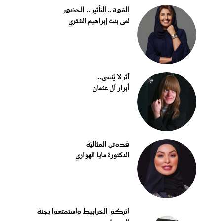
القوة .. التأثير .. الحضور
لمى بنت إبراهيم الشثري
أثر لا يُنسى..
أبرار آل عثمان
قدوتي المثاليّة
الدكتورة مايا الهواري
اتركوا الخرابيط واستمتعوا بجنة