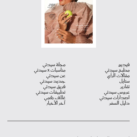
فيديو
مجلة سيدتي
مطبخ سيدتي
مناسبات X سيدتي
مقالات الرأي
عن سيدتي
ستايل
جديد سيدتي
تقارير
فريق سيدتي
عروس سيدتي
تطبيقات سيدتي
اصدارات سيدتي
غلاف رقمي
دليل السفر
آخر الأخبار