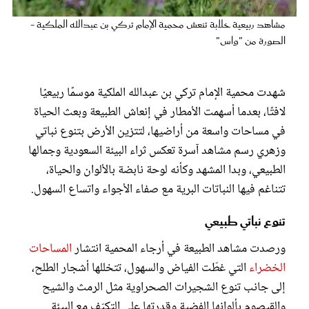
عروس سيدتي
مشاهد ربيعية خلابة تنعش محمية الإمام تركي بن عبدالله الملكية -
الصورة من "واس"
شهدت محمية الإمام تركي بن عبدالله الملكية موسمًا ربيعيًا
لافتًا، بعدما أسهمت الأمطار في إنعاش الطبيعة وبعث الحياة
في مساحات واسعة من أراضيها، لتتزين الأرض بتنوع نباتي
وزهري رسم مشاهد آسرة تعكس ثراء البيئة السعودية وجمالها
الطبيعي، وبدا المشهد وكأنه لوحة نابضة بالألوان والحياة،
تتناغم فيها النباتات البرية مع صفاء الأجواء واتساع السهول.
مجلة سيدتي
تنوع نباتي طبيعي
غلاف رفمي
ورصدت مشاهد الطبيعة في أرجاء المحمية انتشار
المساحات
الخضراء
التي غطّت الفياض والسهول، تتخللها أشجار الطلح،
إلى جانب تنوع الشجيرات الصحراوية مثل الرمث والشيح
والقيصوم بألوانها الفضية وقدرتها على التكيّف مع البيئة