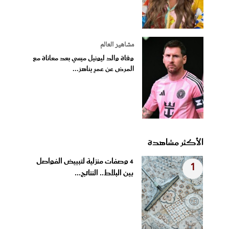
مشاهير العالم
وفاة والد ليونيل ميسي بعد معاناة مع
المرض عن عمرٍ يناهز...
الأكثر مشاهدة
4 وصفات منزلية لتبييض الفواصل
1
بين البلاط.. النتائج...