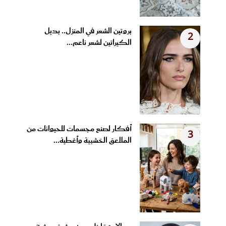
بروتين الشعر في المنزل.. بديل
2
الكيراتين لشعر ناعم...
أفكار لصنع مجسمات للحيوانات من
3
الملاعق الخشبية وأغطية...