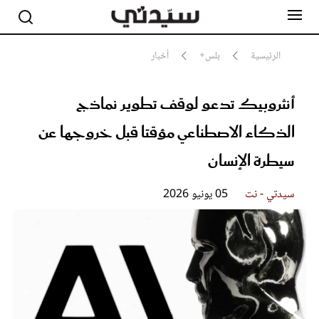
الرئيسية
بلس+
أخبار
أنثروبيك تدعو لوقف تطوير نماذج
مشاهير
أناقة
الذكاء الاصطناعي مؤقتا قبل خروجها عن
جمال
صحة ورشاقة
سيطرة الإنسان
سيدتي وطفلك
لايف ستايل
سيدتي - نت
05 يونيو 2026
بلس+
فيديو
مطبخ سيدتي
مقالات الرأي
ستايل
تقارير