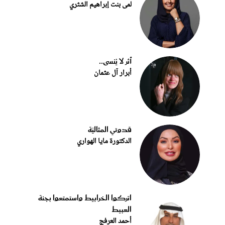
لمى بنت إبراهيم الشثري
أثر لا يُنسى..
أبرار آل عثمان
قدوتي المثاليّة
الدكتورة مايا الهواري
اتركوا الخرابيط واستمتعوا بجنة
العبيط
أحمد العرفج