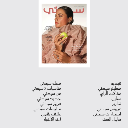
فيديو
مجلة سيدتي
مطبخ سيدتي
مناسبات X سيدتي
مقالات الرأي
عن سيدتي
ستايل
جديد سيدتي
تقارير
فريق سيدتي
عروس سيدتي
تطبيقات سيدتي
اصدارات سيدتي
غلاف رقمي
دليل السفر
آخر الأخبار