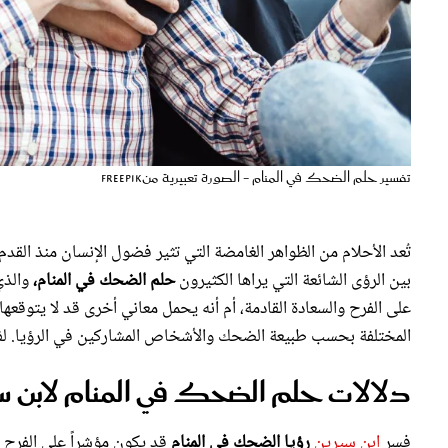
تفسير حلم الضحك في المنام - الصورة تعبيرية منfreepik
تُعد الأحلام من الظواهر الغامضة التي تثير فضول الإنسان منذ الق
بين الرؤى الشائعة التي يراها الكثيرون
حلم الضحك في المنام،
والذي
على الفرح والسعادة القادمة، أم أنه يحمل معاني أخرى قد لا يتوقع
المختلفة بحسب طبيعة الضحك والأشخاص المشاركين في الرؤيا. لفهم
دلالات حلم الضحك في المنام لابن س
فسر
ابن سيرين
رؤيا الضحك في المنام
قد يكون مؤشراً على الفرح و