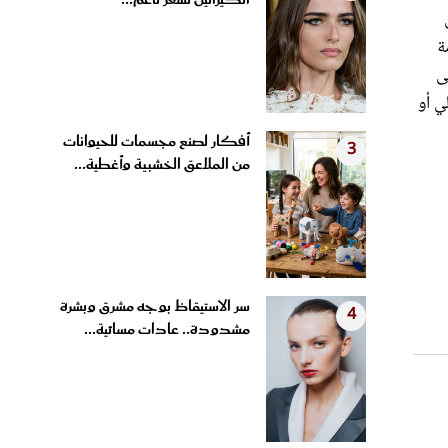
الكيراتين لشعر ناعم...
ة
ى
ي أو
أفكار لصنع مجسمات للحيوانات
3
من الملاعق الخشبية وأغطية...
سر الاستيقاظ بوجه مشرق وبشرة
4
مشدودة.. عادات مسائية...