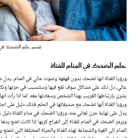
تفسير حلم الضحك في المنا
حلم الضحك في المنام للفتاة
ورؤيا الفتاة انها تضحك بدون قهقهة وصوت عالي في المنام، يدل ع
عالي، دل ذلك علي مشاكل سوف تقع فيها وستتسبب في حزنها ون
بشرى بإرتباطها القريب بهذا الشخص وسعادتها معه. اما اذا رأت ان
ورؤيا الفتاة أنها تضحك مع صديقاتها في الحلم فذلك دليل على ا
يدلّ على نهاية حزن تعاني منه، ورؤيا الضحك في منام الفتاة د
ويرمز الضحك في المنام للفتاة إلى انفراج كربها إذا كانت تضع ي
المنام إلى القوة والشجاعة لهذه الفتاة والحياة المختلفة التي تتمت