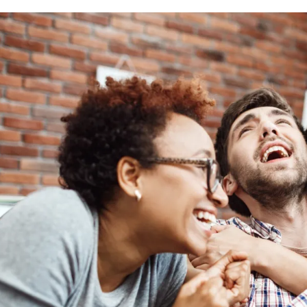
الات الرأي
تطبيقات سيدتي
ايل
دليل السفر
ارير
آخر الأخبار
وس سيدتي
مجلة سيد
غلاف رف