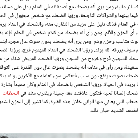
خسائر مالية، ومن يري أنه يضحك مع أصدقائه في المنام يدل على مساندة
فيما بينهما والشراكات الناجحة، ورؤيا الضحك مع شخص مجهول في الحل
ي المنام فذلك دليل على مزيد من التقارب معه، والضحك في المنام يرم
ء أي الحزن والألم. ومن رأى أنه يضحك من كلام شخص في الحلم فإنه يق
حدوث متاعب وحزن وهم. ومن يرى أنه يضحك بدون صوت عال مجرد ابتس
 سوف يرزقه الله بولد. ورؤيا الضحك في المنام للمهموم فرج، ورؤيا الض
الضحك للسجين فرج وخروج من السجن، ورؤيا الضحك للمريض شفاء من عل
لسعيدة، ومن رأى في منامه أنه يضحك بصوت عالٍ دون القدرة على التوق
لضحك بصوت مرتفع دون سبب، فتعكس سوء تعامله مع الآخرين، وأنه يتكب
 يريده في الحياة. ورؤيا الشخص بالضحك في المنام وكان سعيداً بشارة 
ك الضحك إنسانا تحبه فتكون علاقتك معه جميلة ويقترب منك في
اللحظات
ب التي يعاني منها الرائي خلال هذه الفترة، كما تشير إلى الحزن الشدي
لضعف الشديد حيال ذلك.