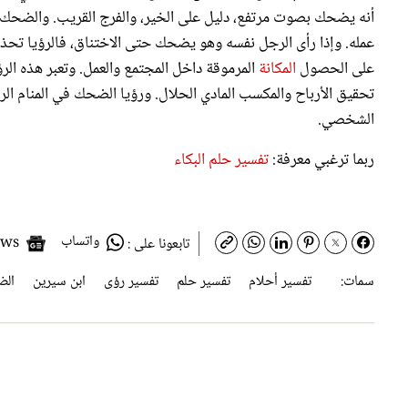
أنه يضحك بصوت مرتفع، دليل على الخير، والفرج القريب. والضحك 
عمله. وإذا رأى الرجل نفسه وهو يضحك حتى الاختناق، فالرؤيا 
على الحصول
المكانة
المرموقة داخل المجتمع والعمل. وتعبر هذه الر
تحقيق الأرباح والمكسب المادي الحلال. ورؤيا الضحك في المنام الر
الشخصي.
ربما ترغبي معرفة:
تفسير حلم البكاء
واتساب
Google News
تابعونا على :
سمات:
تفسير أحلام
تفسير حلم
تفسير رؤى
ابن سيرين
ال