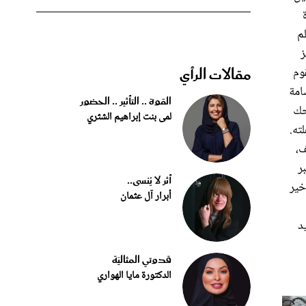
م
ز
مقالات الرأي
وم
امة
القوة .. التأثير .. الحضور
حك
لمى بنت إبراهيم الشثري
ته.
ف،
ر
أثر لا يُنسى..
خير
أبرار آل عثمان
د
قدوتي المثاليّة
الدكتورة مايا الهواري