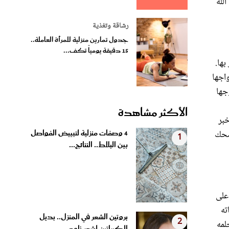
لله
رشاقة وتغذية
جدول تمارين منزلية للمرأة العاملة..
15 دقيقة يومياً تكف...
ها.
اجها
جها
الأكثر مشاهدة
خبر
4 وصفات منزلية لتبييض الفواصل
لضحك
1
بين البلاط.. النتائج...
على
ته
بروتين الشعر في المنزل.. بديل
2
لمه