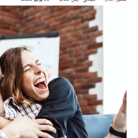
قصص ملهمة
مق
شباب وبنات
ست
علاقات زوجية
تق
عر