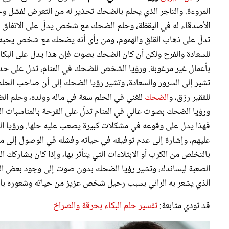
المروءة. والتاجر الذي يحلم بالضحك تحذير له من التعرض لفشل و
الأصدقاء له في اليقظة، وحلم الضحك مع شخص يدلّ على الاتفاق 
تدلّ على ذهاب القلق والهموم، ومن رأى أنه يضحك مع شخص يحبه ف
للسعادة والفرح ولكن أن كان الضحك بصوت فإن هذا يدل على البكا
بأعمال غير مرغوبة. ورؤيا الشخص للضحك في المنام، تدل على 
تشير إلى السرور والسعادة، وتشير رؤيا الضحك إلى أن صاحب الحلم
للفقير رزق، و
الضحك
للغني في الحلم سعة في ماله وولده، وحلم 
ورؤيا الضحك بصوت عالي في المنام تدلّ على الفرحة بالمناسبات ا
فهذا يدل على وقوعه في مشكلات كبيرة يصعب عليه حلها. ورؤيا ا
عليهم، وإشارة إلى عدم توفيقه في حياته وفشله في الوصول إلى ما
بالتخلص من الكرب أو الابتلاءات التي يتأثر بها، وإذا كان يشارك
الصعبة ليساندك، وتشير رؤيا الضحك بدون صوت إلى وجود بعض الصعا
الذي يشعر به الرائي بسبب رحيل شخص عزيز من حياته وشعوره با
قد تودي متابعة:
تفسير حلم البكاء بحرقة والصراخ