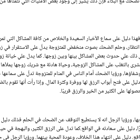
ها تضحك مع البكاء فإن ذلك يشير إلى وجود بعض الأمنيات التي تتمناها من ا
ذا دليل على سماع الأخبار السعيدة والخلاص من كافة المشاكل التي تمر ب
ل انتظار، وحلم الضحك بصوت منخفض للمتزوجة يدلّ على الاستقرار في زو
 ذلك علي حدوث بعض المشاكل بينها وبين زوجها. كما يدل علي خيانة زو
بشرى بالتغلب على المشاكل الزوجية، وحياة هادئة مع شريك زوجها يملأها
شفاؤها، ورؤيا الضحك أمام الناس في المنام للمتزوجة تدلّ على سماعها 
ل على فتح أبواب الرزق لها ووفرة وكثرة المال. وإذا رأت أنها تقوم با
لها على الكثير من الخير والرزق قريبًا.
ها، ورؤيا الرجل انه لا يستطيع التوقف عن الضحك في الحلم فذلك دليل 
 دليل على سعادته في الواقع.كما تدل على الرزق الكثير، والبهجة في حيا
دليل على انتهاء هذا الخلاف، وعودة المحبة بينهما. ورؤيا الرجل في ح