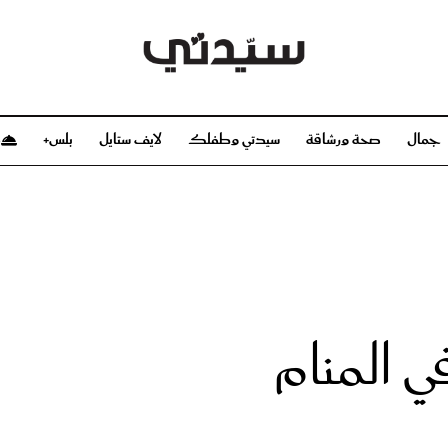
جمال
صحة ورشاقة
سيدتي وطفلك
لايف ستايل
بلس+
م
صحة ورشاقة
سيدتي وطفلك
بشرة
صحة
الحمل والولادة
ريحات
رشاقة و تغذية
مولودك
وعطور
أطفال ومراهقون
صحة الطفل
 المنام
مجلة سيدتي
مناسبات X سيدتي
ديو
عن سيدتي
بخ سيدتي
فريق سيدتي