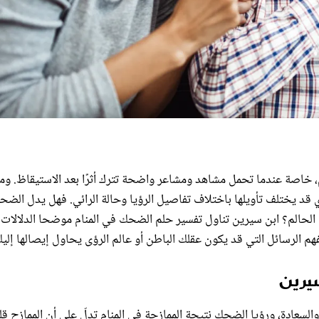
دم، خاصة عندما تحمل مشاهد ومشاعر واضحة تترك أثرًا بعد الاستيقاظ. وم
 قد يختلف تأويلها باختلاف تفاصيل الرؤيا وحالة الرائي. فهل يدل الضح
ها الحالم؟ ابن سيرين تناول تفسير حلم الضحك في المنام موضحا الدلالات
 الرسائل التي قد يكون عقلك الباطن أو عالم الرؤى يحاول إيصالها إليك
يرين
السعادة، ورؤيا الضحك نتيجة الممازحة في المنام تدلّ على أن الممازح قل