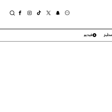
طبخ
فيديو
لايف ستايل
سياحة وسفر
منزل وديكور
تكنولوجيا