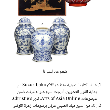
قطع من اختيارنا
علبة للكتابة الصينية مغطاة باللاكرSuzuribako من
بداية القرن العشرين، أدرجت للبيع عبر الإنترنت ضمن
مجموعات Arts of Asia Online، لدى Christie’s.
إناء من السيراميك الصيني مزيّن برسومات زهرة اللوتس