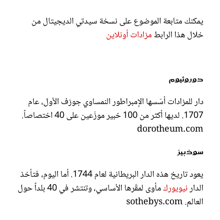
يمكنك متابعة الموضوع على نسخة سيدتي الديجيتال من
خلال هذا الرابط
مزادات أونلاين
دوروثيوم
دار للمزادات أسّسها الإمبراطور النمساوي جوزف الأول، عام
1707. لديها أكثر من 100 خبير موزّعين على 40 اختصاصاً.
dorotheum.com
سوذبيز
يعود تاريخ هذه الدار البريطانية لعام 1744. أما اليوم، فتأخذ
الدار
نيويورك
مأوى لمقّرها الأساسي، وتنتشر في 40 بلداً حول
العالم. sothebys.com