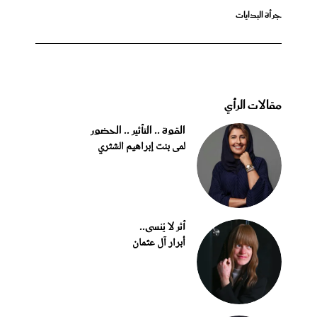
جرأة البدايات
مقالات الرأي
القوة .. التأثير .. الحضور
لمى بنت إبراهيم الشثري
أثر لا يُنسى..
أبرار آل عثمان