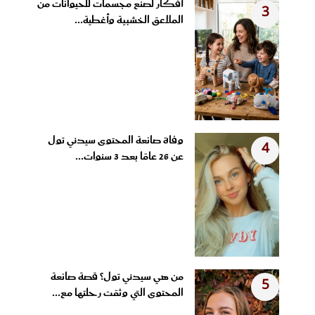
أفكار لصنع مجسمات للحيوانات من
3
الملاعق الخشبية وأغطية...
وفاة صانعة المحتوى سيدني تول
4
عن 26 عامًا بعد 3 سنوات...
من هي سيدني تول؟ قصة صانعة
5
المحتوى التي وثقت رحلتها مع...