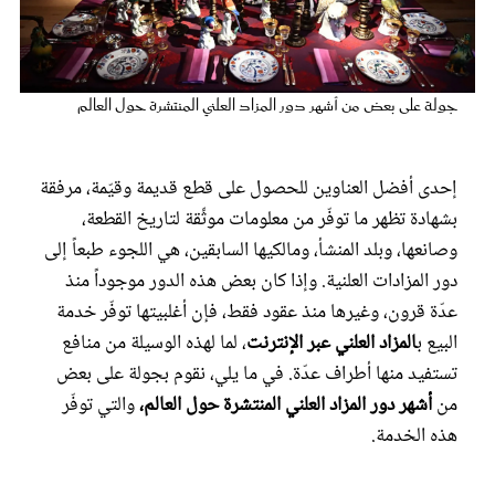
عروس سيدتي
جولة على بعض من أشهر دور المزاد العلني المنتشرة حول العالم
إحدى أفضل العناوين للحصول على قطع قديمة وقيّمة، مرفقة
بشهادة تظهر ما توفّر من معلومات موثِّقة لتاريخ القطعة،
وصانعها، وبلد المنشأ، ومالكيها السابقين، هي اللجوء طبعاً إلى
دور المزادات العلنية. وإذا كان بعض هذه الدور موجوداً منذ
عدّة قرون، وغيرها منذ عقود فقط، فإن أغلبيتها توفّر خدمة
مجلة سيدتي
البيع ب
المزاد العلني عبر الإنترنت
، لما لهذه الوسيلة من منافع
تستفيد منها أطراف عدّة. في ما يلي، نقوم بجولة على بعض
غلاف رفمي
من
أشهر دور المزاد العلني المنتشرة حول العالم،
والتي توفّر
هذه الخدمة.