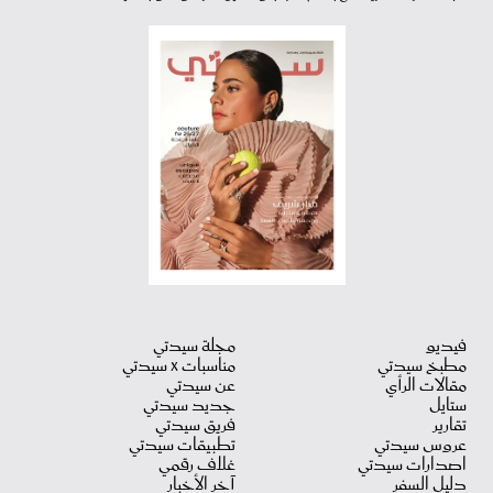
فيديو
مجلة سيدتي
مطبخ سيدتي
مناسبات X سيدتي
مقالات الرأي
عن سيدتي
ستايل
جديد سيدتي
تقارير
فريق سيدتي
عروس سيدتي
تطبيقات سيدتي
اصدارات سيدتي
غلاف رقمي
دليل السفر
آخر الأخبار