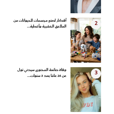
أفكار لصنع مجسمات للحيوانات من
2
الملاعق الخشبية وأغطية...
وفاة صانعة المحتوى سيدني تول
3
عن 26 عامًا بعد 3 سنوات...