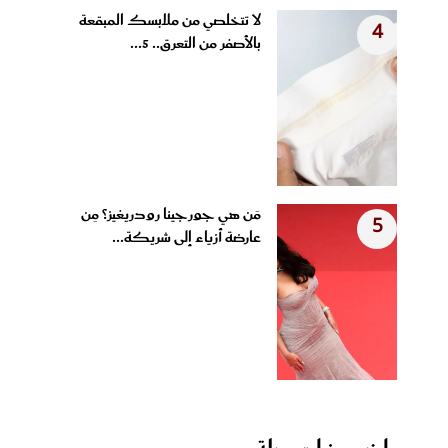
لا تتخلصي من ملابسك المبقعة
4
بالأصفر من التعرق.. 5...
مَن هي جورجينا رودريغيز؟ مِن
5
عارضة أزياء إلى شريكة...