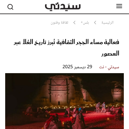
الرئيسية
بلس+
ثقافة وفنون
فعالية ‏مساء الحِجر الثقافية تُبرز تاريخ العُلا عبر
مشاهير
أناقة
العصور
جمال
صحة ورشاقة
سيدتي وطفلك
سيدتي - نت
29 ديسمبر 2025
لايف ستايل
بلس+
فيديو
مطبخ سيدتي
مقالات الرأي
ستايل
تقارير