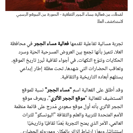
عروس سيدتي
لقطات من فعالية ‏مساء الحِجر الثقافية - الصورة من الموقع الرسمي
لاستكشف العلا
تجربة مسائية تفاعلية تقدمها
فعالية مساء الحِجر
في محافظة
العلا، تتميز بأنها تجمع بين العروض المسرحية الحيّة وسرد
الحكايات وتنوّع النكهات، في أجواء ثقافية تُبرز تاريخ الموقع،
وتعاقب الحضارات التي شهدها، تحت مظلة إطار إبداعي
يستلهم أبعاده التاريخية والثقافية.
مجلة سيدتي
وقد أطلق على الفعالية اسم
"مساء الحِجر"
نسبة للموقع
المستضيف للفعالية "
موقع الحِجر الأثري
"، ويعرف موقع
غلاف رفمي
الحِجر الأثري بأنه أول موقع سعودي مُدرج على قائمة منظمة
الأمم المتحدة للتربية والعلم والثقافة "اليونسكو" للتراث
العالمي، الأمر الذي يمنح التجربة بُعدًا ثقافيًّا وتاريخيًّا
استثنائيًّا، ويعزّز ارتباط الزائر بالمكان وموروثه الحضاري.