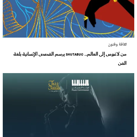
ثقافة وفنون
من لاغوس إلى العالم.. Shutabug يرسم القصص الإنسانية بلغة
الفن