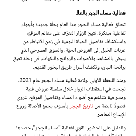
فعالية مساء الحِجر بالعلا
تنطلق فعالية مساء الحِجر هذا العام بحلّة جديدة وأجواء
تفاعلية مبتكرة، تتيح للزوّار التعرّف على معالم الموقع،
واستكشاف تفاصيل الحياة اليومية في زمن الأنباط، من
عربات الخيل إلى العروض الحيّة، والسوق المسرحي الذي
ينبض بالمشاهد والأصوات والروائح والنكهات، في رحلة تعبق
برائحة اللبان، وتكشف أسرار طريق البخور القديم.
ومنذ اللحظة الأولى لولادة فعالية مساء الحِجر عام 2021،
نجحت في استقطاب الزوار خلال سلسلة عروض فنية
ومسرحية تتناغم مع أضواء المساء وتفاصيل الموقع، لتروي
فصولًا نابضة من
تاريخ الحِجر
بأسلوب يجمع الأصالة وروح
الإبداع المعاصر.
والدليل على الحضور القوي لفعالية "مساء الحِجر"، حصدها