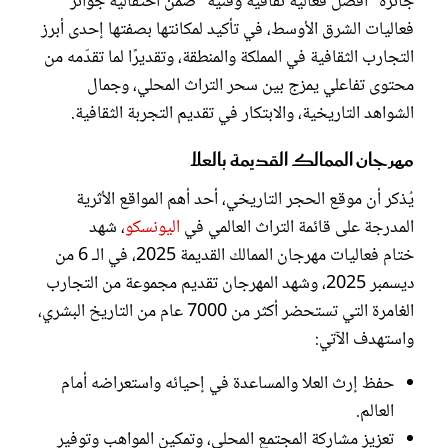
جائزة "أفضل فعالية ثقافية وفنية" ضمن احتفالية جوائز
فعاليات الشرق الأوسط، في تأكيد لمكانتها بصفتها إحدى أبرز
التجارب الثقافية في المملكة والمنطقة، وتقديرًا لما تقدّمه من
محتوى تفاعلي يمزج بين سحر التراث المحلي، وجمال
الشواهد التاريخية، والابتكار في تقديم التجربة الثقافية.
مهرجان الممالك القديمة بالعلا
يُذكر أن موقع الحجر التاريخي، أحد أهم المواقع الأثرية
المدرجة على قائمة التراث العالمي في
اليونسكو
، شهد
ختام فعاليات مهرجان الممالك القديمة 2025، في الـ 6 من
ديسمبر 2025، وشهد المهرجان تقديم مجموعة من التجارب
الغامرة التي تستحضر أكثر من 7000 عام من التاريخ البشري،
واستهدف الآتي:
حفظ إرث العلا والمساعدة في إحيائه واستعراضه أمام
العالم.
تعزيز مشاركة المجتمع المحلي، وتمكين المواهب وتوفير