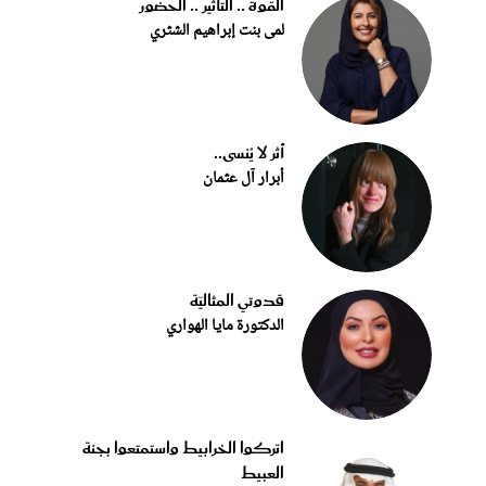
القوة .. التأثير .. الحضور
لمى بنت إبراهيم الشثري
أثر لا يُنسى..
أبرار آل عثمان
قدوتي المثاليّة
الدكتورة مايا الهواري
اتركوا الخرابيط واستمتعوا بجنة
العبيط