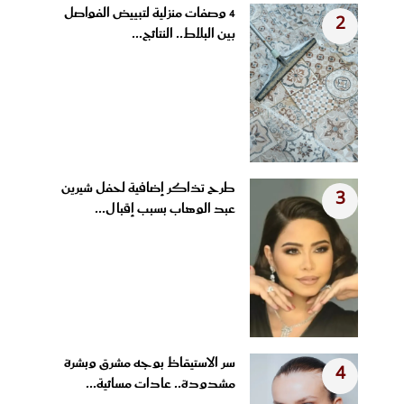
4 وصفات منزلية لتبييض الفواصل
2
بين البلاط.. النتائج...
طرح تذاكر إضافية لحفل شيرين
3
عبد الوهاب بسبب إقبال...
سر الاستيقاظ بوجه مشرق وبشرة
4
مشدودة.. عادات مسائية...