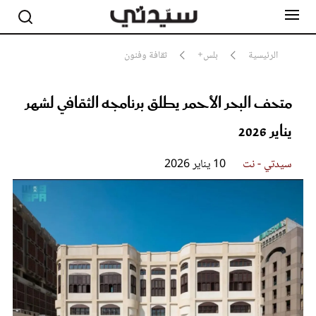
الرئيسية
بلس+
ثقافة وفنون
متحف البحر الأحمر يطلق برنامجه الثقافي لشهر
مشاهير
أناقة
يناير 2026
جمال
صحة ورشاقة
سيدتي وطفلك
سيدتي - نت
10 يناير 2026
لايف ستايل
بلس+
فيديو
مطبخ سيدتي
مقالات الرأي
ستايل
تقارير