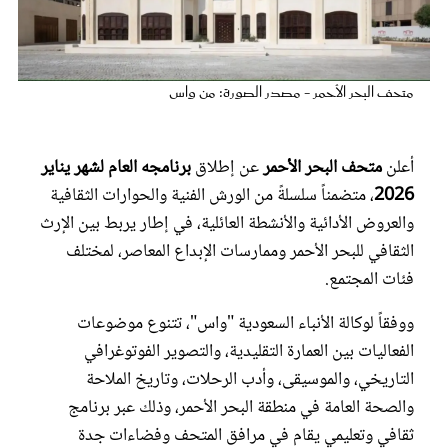
عروس سيدتي
متحف البحر الأحمر - مصدر الصورة: من واس
أعلن
متحف البحر الأحمر
عن إطلاق
برنامجه العام لشهر يناير
2026
، متضمناً سلسلةً من الورش الفنية والحوارات الثقافية
والعروض الأدائية والأنشطة العائلية، في إطار يربط بين الإرث
الثقافي للبحر الأحمر وممارسات الإبداع المعاصر، لمختلف
فئات المجتمع.
مجلة سيدتي
ووفقاً لوكالة الأنباء السعودية "واس"، تتنوع موضوعات
الفعاليات بين العمارة التقليدية، والتصوير الفوتوغرافي
غلاف رفمي
التاريخي، والموسيقى، وأدب الرحلات، وتاريخ الملاحة
والصحة العامة في منطقة البحر الأحمر، وذلك عبر برنامج
ثقافي وتعليمي يقام في مرافق المتحف وفضاءات جدة