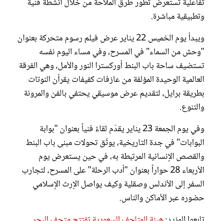
تفاعلية تستعرض تطور طرق الملاحة من خلال أنشطة فنية
وتطبيقية مباشرة.
ويبدأ يوم الخميس 22 يناير عرض فيلم رسوم متحركة بعنوان
"وحش من السماء" في المسرح، وفي مساء اليوم نفسه
تستضيف ساحة باب البنط أوركسترا النور والأمل، وهي الفرقة
العالمية الوحيدة المؤلفة من عازفات كفيفات يقرأن النوتات
بطريقة برايل، لتقديم عرض موسيقي يحتفي بالفن والمرونة
والتنوع.
وفي يوم الجمعة 23 يناير يقدّم لقاءً فنياً بعنوان "بوابة
البوابات" في جدة التاريخية، يوثّق تحولات مبنى باب البنط
والقصص الإنسانية المرتبطة به، في حين يستعرض يوم
الأربعاء 28 حواراً بعنوان "أدب الرحلة" على المسرح، لتجارب
السفر إلى الأندلس وصقلية وكيف يواصل الإرث الإسلامي
حضوره عبر الأماكن والناس.
تابعوا المزيد:
هيئة المتاحف السعودية تفتتح متحف البحر