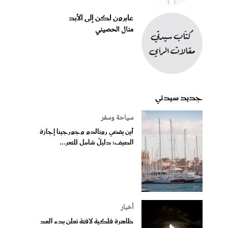
عابرون لكن إلى الأبد
منال الحصيني
جديد سيدتي
سياحة وسفر
أين يقضي رونالدو وجورجينا إجازة
الصيف: دليلٌ شامل للتعر...
أخبار
ظاهرة فلكية لافتة تعلن بدء العد