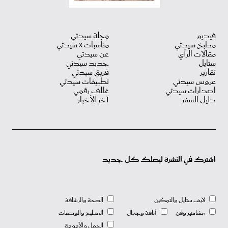
فيديو
مجلة سيدتي
مطبخ سيدتي
مناسبات X سيدتي
مقالات الرأي
عن سيدتي
ستايل
جديد سيدتي
تقارير
فريق سيدتي
عروس سيدتي
تطبيقات سيدتي
اصدارات سيدتي
غلاف رقمي
دليل السفر
آخر الأخبار
اشترك في النشرة ليصلك كل جديد
لايف ستايل والتمكين
الصحة والرشاقة
مشاهير وفن
أناقة وجمال
المطبخ والوصفات
الحمل والأمومة