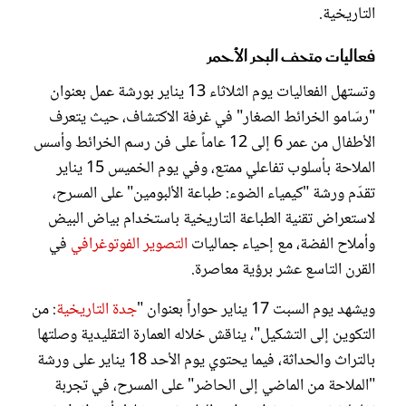
التاريخية.
فعاليات متحف البحر الأحمر
وتستهل الفعاليات يوم الثلاثاء 13 يناير بورشة عمل بعنوان
"رسّامو الخرائط الصغار" في غرفة الاكتشاف، حيث يتعرف
الأطفال من عمر 6 إلى 12 عاماً على فن رسم الخرائط وأسس
الملاحة بأسلوب تفاعلي ممتع، وفي يوم الخميس 15 يناير
تقدّم ورشة "كيمياء الضوء: طباعة الألبومين" على المسرح،
لاستعراض تقنية الطباعة التاريخية باستخدام بياض البيض
وأملاح الفضة، مع إحياء جماليات
التصوير الفوتوغرافي
في
القرن التاسع عشر برؤية معاصرة.
ويشهد يوم السبت 17 يناير حواراً بعنوان "
جدة التاريخية
: من
التكوين إلى التشكيل"، يناقش خلاله العمارة التقليدية وصلتها
بالتراث والحداثة، فيما يحتوي يوم الأحد 18 يناير على ورشة
"الملاحة من الماضي إلى الحاضر" على المسرح، في تجربة