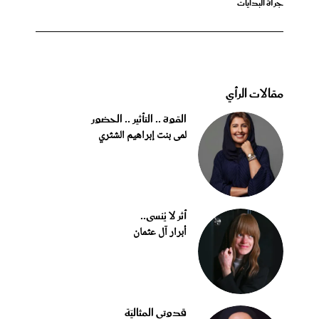
جرأة البدايات
مقالات الرأي
القوة .. التأثير .. الحضور
لمى بنت إبراهيم الشثري
أثر لا يُنسى..
أبرار آل عثمان
قدوتي المثاليّة