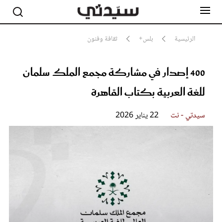
الرئيسية
بلس+
ثقافة وفنون
400 إصدار في مشاركة مجمع الملك سلمان
مشاهير
أناقة
للغة العربية بكتاب القاهرة
جمال
صحة ورشاقة
سيدتي وطفلك
سيدتي - نت
22 يناير 2026
لايف ستايل
بلس+
فيديو
مطبخ سيدتي
مقالات الرأي
ستايل
تقارير