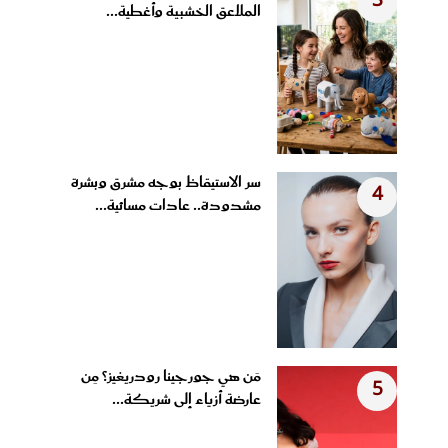
3
الملاعق الخشبية وأغطية...
سر الاستيقاظ بوجه مشرق وبشرة
4
مشدودة.. عادات مسائية...
مَن هي جورجينا رودريغيز؟ مِن
5
عارضة أزياء إلى شريكة...