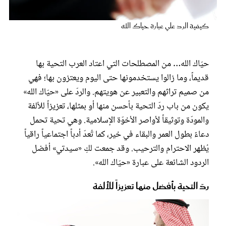
عروس سيدتي
كيفية الرد علي عبارة حياك الله
حيّاك الله… من المصطلحات التي اعتاد العرب التحية بها
قديماً، وما زالوا يستخدمونها حتى اليوم ويعتزون بها؛ فهي
من صميم تراثهم والتعبير عن هويتهم. والردّ على «حيّاك الله»
يكون من باب ردّ التحية بأحسن منها أو بمثلها، تعزيزاً للألفة
والمودّة وتوثيقاً لأواصر الأخوّة الإسلامية. وهي تحية تحمل
دعاءً بطول العمر والبقاء في خير، كما تُعدّ أدباً اجتماعياً راقياً
يُظهر الاحترام والترحيب. وقد جمعت لكِ «سيدتي» أفضل
مجلة سيدتي
الردود الشائعة على عبارة «حيّاك الله».
غلاف رفمي
ردّ التحية بأفضل منها تعزيزاً للألفة