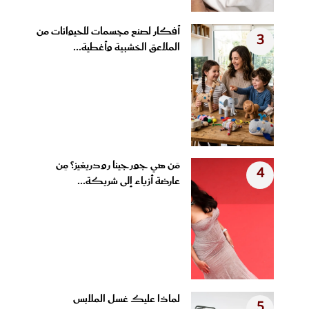
أفكار لصنع مجسمات للحيوانات من
3
الملاعق الخشبية وأغطية...
مَن هي جورجينا رودريغيز؟ مِن
4
عارضة أزياء إلى شريكة...
لماذا عليك غسل الملابس
5