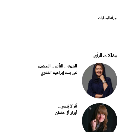
جرأة البدايات
مقالات الرأي
القوة .. التأثير .. الحضور
لمى بنت إبراهيم الشثري
أثر لا يُنسى..
أبرار آل عثمان