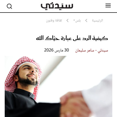
الرئيسية
بلس+
ثقافة وفنون
كيفية الرد على عبارة حيَّاك الله
مشاهير
أناقة
جمال
سيدتي - سامر سليمان
30 مارس 2026
صحة ورشاقة
سيدتي وطفلك
لايف ستايل
بلس+
فيديو
مطبخ سيدتي
مقالات الرأي
ستايل
تقارير