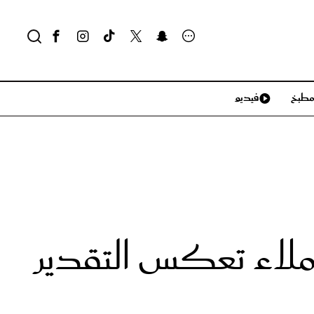
طبخ
فيديو
لايف ستايل
سياحة وسفر
منزل وديكور
تكنولوجيا
زملاء تعكس التقدير