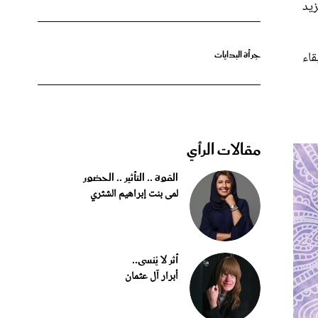
زيد
قاء
جرأة البدايات
مقالات الرأي
القوة .. التأثير .. الحضور
لمى بنت إبراهيم الشثري
أثر لا يُنسى..
أبرار آل عثمان