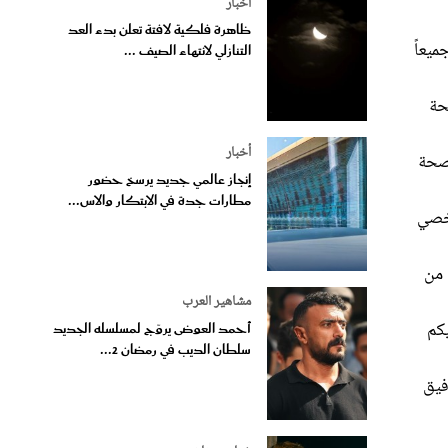
أخبار
ظاهرة فلكية لافتة تعلن بدء العد
ميعاً
التنازلي لانتهاء الصيف ...
حة
أخبار
لصحة
إنجاز عالمي جديد يرسخ حضور
مطارات جدة في الابتكار والاس...
شخصي
 من
مشاهير العرب
يكم
أحمد العوضى يروّج لمسلسله الجديد
سلطان الديب في رمضان 2...
فيق