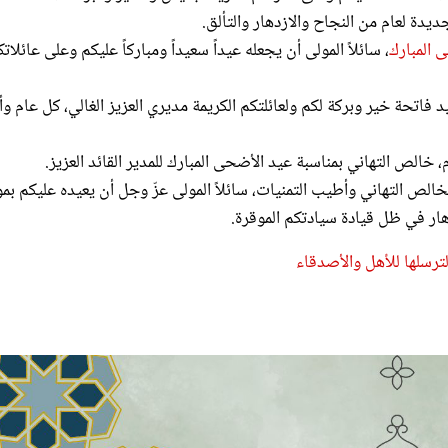
يدة لعام من النجاح والازدهار والتألق.
 المبارك
، سائلاً المولى أن يجعله عيداً سعيداً ومباركاً عليكم وعلى عائلات
د فاتحة خير وبركة لكم ولعائلتكم الكريمة مديري العزيز الغالي، كل عام وأ
، خالص التهاني بمناسبة عيد الأضحى المبارك للمدير القائد العزيز.
الص التهاني وأطيب التمنيات، سائلاً المولى عزّ وجل أن يعيده عليكم بم
هار في ظل قيادة سيادتكم الموقرة.