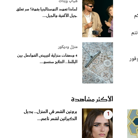
شباب وبنات
لماذا تعود النوستالجيا بقوة؟ سر تعلق
كم
جيل الألفية والجيل...
نتم
منزل وديكور
4 وصفات منزلية لتبييض الفواصل بين
وفور
البلاط.. النتائج مضمو...
الأكثر مشاهدة
بروتين الشعر في المنزل.. بديل
1
الكيراتين لشعر ناعم...