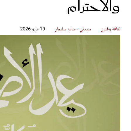
والاحترام
قصص ملهمة
مق
شباب وبنات
ست
علاقات زوجية
تق
عر
ثقافة وفنون
سيدتي - سامر سليمان
19 مايو 2026