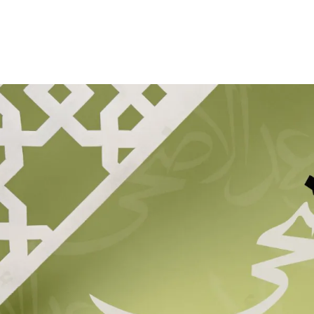
الات الرأي
تطبيقات سيدتي
ايل
دليل السفر
ارير
آخر الأخبار
وس سيدتي
مجلة سيد
غلاف رف