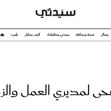
جمال
صحة ورشاقة
سيدتي وطفلك
لايف ستايل
بلس+
م
صحة ورشاقة
سيدتي وطفلك
بشرة
صحة
الحمل والولادة
ريحات
رشاقة و تغذية
مولودك
وعطور
أطفال ومراهقون
صحة الطفل
أضحى لمديري العمل وال
مجلة سيدتي
مناسبات X سيدتي
ديو
عن سيدتي
بخ سيدتي
فريق سيدتي