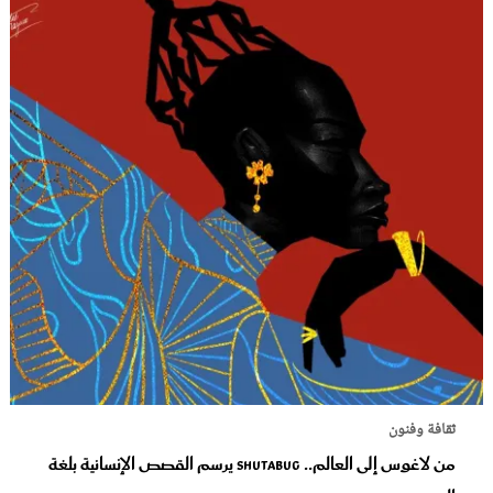
ثقافة وفنون
من لاغوس إلى العالم.. Shutabug يرسم القصص الإنسانية بلغة