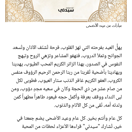
عروس سيدتي
عبارات عن عيد الأضحى
يهلُّ العيد بفرحته التي تهز القلوب، فرحة تُشنّف الآذان وتُسعد
الجوانح وتملأ الدروب، فتهفو المشاعر وتزهي الروح وتبهج
النفوس في الصدور، بهذا الزائر الكريم المحب الطيوب، يهدينا
ويهادينا بأضحية تُقربنا من ربنا الرحمن الرحيم الرؤوف منفس
الكروب، العفو الكريم غافر الذنب ستار العيوب، فطوبى لكل
مجلة سيدتي
من صام عشر من ذي الحجة وكان في سعيه مجدٍ دؤوب، ومن
لبى النداء ووقف بعرفة وأكمل حجه فيعود طاهراً مطهراً كمن
غلاف رفمي
ولدته أمه، نُقى من كل الآثام والذنوب.
كل عام وأنتم بخير. كل عام وعيد الأضحى يضم جمعنا في
خير، تُشارك "سيدتي" قراءها الأعزاء لحظات من المحبة