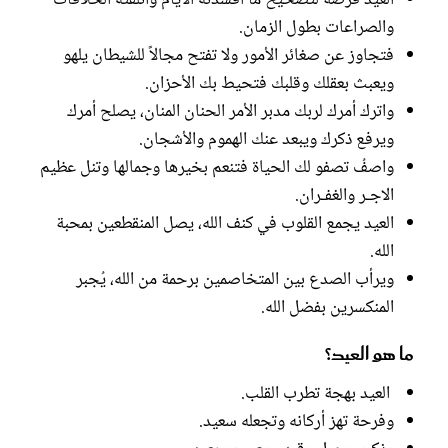
العيد فرصة لتصحيح ما أفسدته الأيام وأتلفته الخلافات
والصراعات بطول الزمان.
فتجاوز عن صغائر الأمور ولا تفتح مجالاً للشيطان يلهو
ويعبث بعقلك وقلبك فتحيط بك الأحزان.
واترك أمرك لربك مدبر الأمر الحنان المنان، يصلح أمرك
ويرفع ذكرك ويبعد عنك الهموم والأشجان.
واصفُ تصفو لك الحياة فتنعم بخيرها وجمالها وتنل عظيم
الاجـر والغفـران.
العيد يجمع القلوب في كنف الله، يصل المنقطعين بمحبة
الله.
ويرأب الصدع بين المتخاصمين برحمة من الله، يُجبر
المنكسرين بفضل الله.
ما هو العيد؟
العيد بهجة تطرب القلب.
وفرحة تهز أركانه وتجعله سعيد.