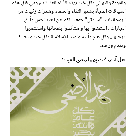
والمودة والتهاني بكل خير بهذه الأيام العزيزات، وفي ظل هذه
السياقات المعبأة بشذى النقاء والصفاء وشذرات زكيات من
الروحانيات، "سيدتي" جمعت لكم عن العيد أجمل وأرق
العبارات.. استمتعوا بها واستأنسوا بنفحاتها واستشعروا
فرحتها.. وكل عام وأنتم وأمتنا الإسلامية بكل خير وسعادة
وتقدم ورخاء.
هل أدركت يوماً معنى العيد؟