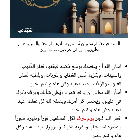
العيد فرحة للمسلمين تُدخل نسائمه البهجة والسرور على
قلوبهم ليهنأوا فرحين مستبشرين
اسال الله أن يتغمدك بوسع فضله فبعَفوِه تُغفَر الذُّنوب
والسيِّئات، وبكرَمِه تُقبَل العَطايا والقُربَات، وبلُطفِه تُستَر
العُيُوب والزَّلاَّت.. عيد سعيد وكل عام وأنتم بخير
أسأل الله تعالى أن يرفع قدرك ويُعلي شأنك ويرفع ذكرك
في عليين. ويحسن كل أمرك. ويصلح لكِ كل عملك. عيد
سعيد وكل عام وأنتم بخير.
جَعل الله فجر
يوم عرفة
لكل المسلمين نوراً وظهره حبوراً
وعصره استبشاراً ومغربه غفراناً وسروراً. عيد سعيد وكل
عام وأنتم بخير.