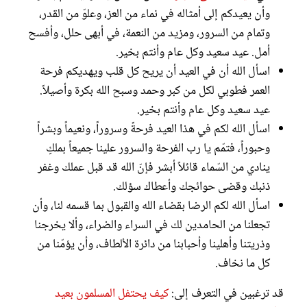
وأن يعيدكم إلى أمثاله في نماء من العز، وعلوّ من القدر،
وتمام من السرور، ومزيد من النعمة، في أبهى حلل، وأفسح
أمل. عيد سعيد وكل عام وأنتم بخير.
اسأل الله أن في العيد أن يريح كل قلب ويهديكم فرحة
العمر فطوبي لكل من كبر وحمد وسبح الله بكرة وأصيلاً.
عيد سعيد وكل عام وأنتم بخير.
اسأل الله لكم في هذا العيد فرحةً وسروراً، ونعيماً وبشراً
وحبوراً، فتمّم يا رب الفرحة والسرور علينا جميعاً بملكٍ
ينادي من السّماء قائلاً أبشر فإنّ الله قد قبل عملك وغفر
ذنبك وقضى حوائجك وأعطاك سؤلك.
اسأل الله لكم الرضا بقضاء الله والقبول بما قسمه لنا، وأن
تجعلنا من الحامدين لك في السراء والضراء، وألا يخرجنا
وذريتنا وأهلينا وأحبابنا من دائرة الألطاف، وأن يؤمّنا من
كل ما نخاف.
قد ترغبين في التعرف إلى:
كيف يحتفل المسلمون بعيد