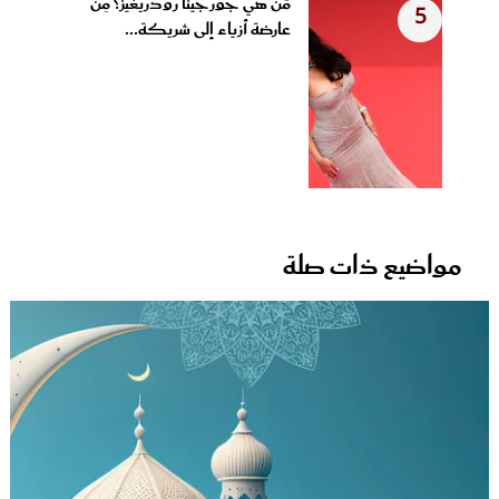
مَن هي جورجينا رودريغيز؟ مِن
5
عارضة أزياء إلى شريكة...
مواضيع ذات صلة