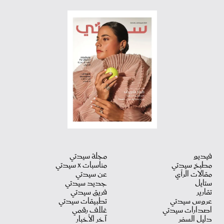
فيديو
مجلة سيدتي
مطبخ سيدتي
مناسبات X سيدتي
مقالات الرأي
عن سيدتي
ستايل
جديد سيدتي
تقارير
فريق سيدتي
عروس سيدتي
تطبيقات سيدتي
اصدارات سيدتي
غلاف رقمي
دليل السفر
آخر الأخبار