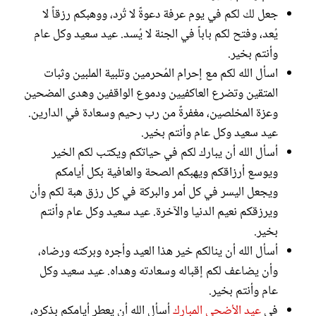
جعل لك لكم في يوم عرفة دعوةً لا تُرد، ووهبكم رزقاً لا
يُعد، وفتح لكم باباً في الجنة لا يُسد. عيد سعيد وكل عام
وأنتم بخير.
اسأل الله لكم مع إحرام المُحرمين وتلبية الملبين وثبات
المتقين وتضرع العاكفيين ودموع الواقفين وهدى المضحين
وعزة المخلصين، مغفرةً من رب رحيم وسعادة في الدارين.
عيد سعيد وكل عام وأنتم بخير.
أسأل الله أن يبارك لكم في حياتكم ويكتب لكم الخير
ويوسع أرزاقكم ويهبكم الصحة والعافية بكل أيامكم
ويجعل اليسر في كل أمر والبركة في كل رزق هبة لكم وأن
ويرزقكم نعيم الدنيا والآخرة. عيد سعيد وكل عام وأنتم
بخير.
أسأل الله أن ينالكم خير هذا العيد وأجره وبركته ورضاه،
وأن يضاعف لكم إقباله وسعادته وهداه. عيد سعيد وكل
عام وأنتم بخير.
في
عيد الأضحى المبارك
أسأل الله أن يعطر أيامكم بذكره،