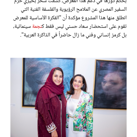
بحكم دورها في دعم هذا المعرض، كشفت سحر بحيري حرم
السفير المصري عن الملامح الرؤيوية والفلسفة الفنية التي
انطلق منها هذا المشروع مؤكدة أن "الفكرة الأساسية للمعرض
تقوم على استحضار سعاد حسني ليس فقط ك
نجمة
سينمائية،
بل كرمز إنساني وفني ما زال حاضراً في الذاكرة العربية".