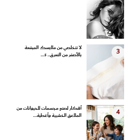
لا تتخلصي من ملابسك المبقعة
3
بالأصفر من التعرق.. 5...
أفكار لصنع مجسمات للحيوانات من
4
الملاعق الخشبية وأغطية...