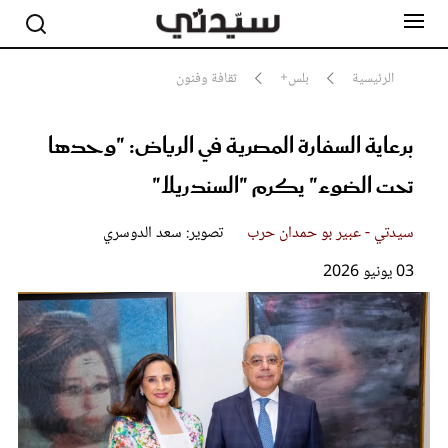
الرئيسية
بلس+
ثقافة وفنون
برعاية السفارة المصرية في الرياض: "وحدها
مشاهير
أناقة
تحت الضوء" يكرم "السندريلا"
جمال
صحة ورشاقة
سيدتي وطفلك
سيدتي - عبير بو حمدان حرب
تصوير: سعد الدوسري
لايف ستايل
03 يونيو 2026
بلس+
فيديو
مطبخ سيدتي
مقالات الرأي
ستايل
تقارير