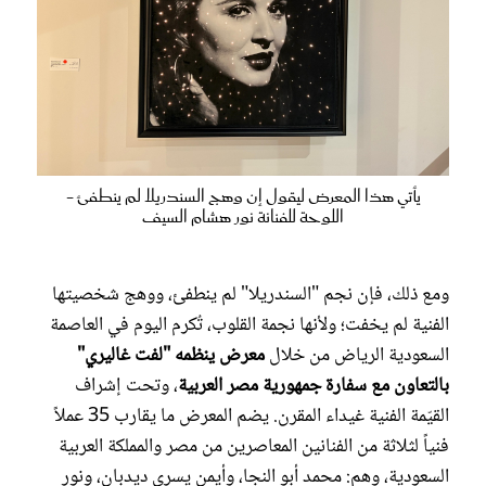
يأتي هذا المعرض ليقول إن وهج السندريلا لم ينطفئ -
اللوحة للفنانة نور هشام السيف
​ومع ذلك، فإن نجم "السندريلا" لم ينطفئ، ووهج شخصيتها
الفنية لم يخفت؛ ولأنها نجمة القلوب، تُكرم اليوم في العاصمة
السعودية الرياض من خلال
معرض ينظمه "لفت غاليري"
بالتعاون مع سفارة جمهورية مصر العربية
، وتحت إشراف
القيّمة الفنية غيداء المقرن. يضم المعرض ما يقارب 35 عملاً
فنياً لثلاثة من الفنانين المعاصرين من مصر والمملكة العربية
السعودية، وهم: محمد أبو النجا، وأيمن يسري ديدبان، ونور