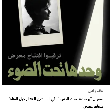
ثقافة وفنون
معرض "وحدها تحت الضوء"..في الذكرى الـ 25 لرحيل الفنانة
سعاد حسني