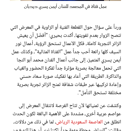
عمل فتاة في المصعد للفنان أيمن يسري ديدبان
ورداً على سؤال حول القطعة الفنية أو الزاوية في المعرض التي
تنصح الزوار بعدم تفويتها، أكدت بحيري: "أفضّل أن يعيش
الزائر التجربة كاملة، فكل الأعمال تستحق الرؤية، أعمال نور
السيف كلها رائعة أحب جداً عمل "الفتاة المثالية"، وكذلك عمل
أيمن يسري المتميز، إلى جانب أعمال الفنان محمد أبو النجا
التي تحمل معالجة بصرية مؤثرة جداً لفكرة الحضور والغياب
والذاكرة. الطريقة التي أعاد بها تفكيك صورة سعاد حسني
وإعادة تركيبها عبر طبقات شفافة تمنح الزائر تجربة بصرية
مختلفة تستحق التأمل".
وكشفت عن تمنياتها لأن تتاح الفرصة لانتقال المعرض إلى
عواصم عربية أخرى، مشددة على الأهمية البالغة لكون الحدث
انطلق من
العاصمة السعودية الرياض
، لما في ذلك من دلالات،
وقالت: "الرياض محطة مهمة جداً، لكننا نرى أن هذا النوع من