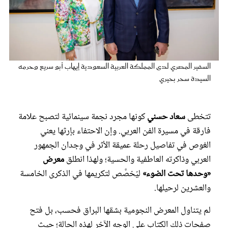
عروس سيدتي
السفير المصري لدى المملكة العربية السعودية إيهاب أبو سريع وحرمه
السيدة سحر بحيري
تتخطى
سعاد حسني
كونها مجرد نجمة سينمائية لتصبح علامة
فارقة في مسيرة الفن العربي. وإن الاحتفاء بإرثها يعني
الغوص في تفاصيل رحلة عميقة الأثر في وجدان الجمهور
مجلة سيدتي
العربي وذاكرته العاطفية والحسية؛ ولهذا انطلق
معرض
«وحدها تحت الضوء»
ليُخصَّص لتكريمها في الذكرى الخامسة
غلاف رفمي
والعشرين لرحيلها.
​لم يتناول المعرض النجومية بشقها البراق فحسب، بل فتح
صفحات ذلك الكتاب على الوجه الآخر لهذه الحالة؛ حيث