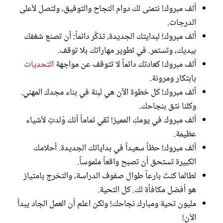
ألف مبروك! نتمنى لك دوام النجاح والتوفيق، ولتصل لأعلى
الدرجات.
ألف مبروك! لبدايتك الجديدة، تذكَّر دائماً: أن تصنع شغفك
بيديك، وتستمر. في تطوير مهاراتك بلا توقف.
ألف مبروك! كعادتك دائماً لا تتوقف عن مواجهة
التحديات
بابتكار ومرونة.
ألف مبروك! كل خطوة الآن هي لبنة في بناء مجدك المهني.
وكلنا نثق بنجاحك.
ألف مبروك في يومكِ المميز! ثقي تماماً أنك وُلدتِ لأشياء
عظيمة.
ألف مبروك! حظاً سعيداً في بداياتك الجديدة. أحلامك
الكبيرة تستحق أن تصبح واقعاً ملموساً.
لطالما كنتَ بارعاً طوال صفوف الدراسة، والتخرج بامتياز
هو أفضل مكافأة لك. كل التحية.
مليون تحية ومبارك نجاحك! ولكن اعلم أن العمل الجاد يبدأ
الآن!