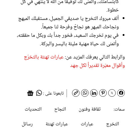
كابتسامتك، وأتمنى لك توفيقاً من الله لا ينتهي في كل
خطوة.
ألف مبروك التخرج يا صديقي الجميل، مستقبلك المبهج
ونجاحك المبهر هو نجاحٌ وفرحة لنا جميعاً.
في يوم تخرجك السعيد، فخور جداً بك وبكل ما حققته،
وأتمنى لك حياة مهنية مليئة باليسر والبركة.
والرابط التالي يعرفك المزيد عن:
عبارات تهنئة بالتخرّج
وأقوال معبّرة تقديراً لكل جهد
تابعونا على :
ثقافة وفنون
النجاح
التحديات
سمات:
التخرج
عبارات
عبارات تهنئة
رسائل