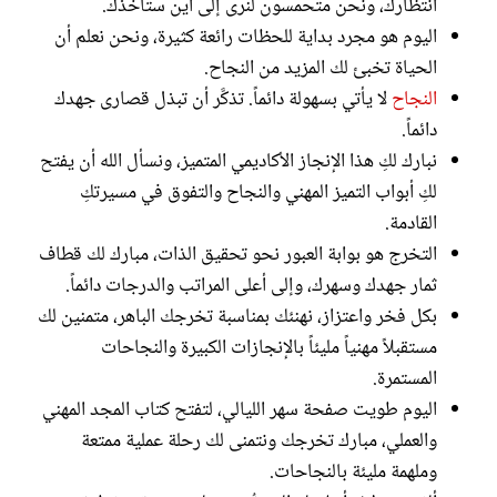
انتظارك، ونحن متحمسون لنرى إلى أين ستأخذك.
اليوم هو مجرد بداية للحظات رائعة كثيرة، ونحن نعلم أن
الحياة تخبئ لك المزيد من النجاح.
النجاح
لا يأتي بسهولة دائماً. تذكَّر أن تبذل قصارى جهدك
دائماً.
نبارك لكِ هذا الإنجاز الأكاديمي المتميز، ونسأل الله أن يفتح
لكِ أبواب التميز المهني والنجاح والتفوق في مسيرتكِ
القادمة.
التخرج هو بوابة العبور نحو تحقيق الذات، مبارك لك قطاف
ثمار جهدك وسهرك، وإلى أعلى المراتب والدرجات دائماً.
بكل فخر واعتزاز، نهنئك بمناسبة تخرجك الباهر، متمنين لك
مستقبلاً مهنياً مليئاً بالإنجازات الكبيرة والنجاحات
المستمرة.
اليوم طويت صفحة سهر الليالي، لتفتح كتاب المجد المهني
والعملي، مبارك تخرجك ونتمنى لك رحلة عملية ممتعة
وملهمة مليئة بالنجاحات.