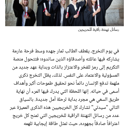
عروس سيدتي
رسائل تهنئة راقية للخريجين
في يوم التخرج، يقطف الطالب ثمار جهده وسط فرحة عارمة
يشاركه فيها عائلته وأصدقاؤه الذين ساندوه؛ فتتحول منصة
التكريم إلى رمز للفخر والاعتزاز بالذات وبداية عهد جديد من
المسؤولية والاعتماد على النفس. لذلك، يظل التخرج ذكرى
ملهمة تدفع الإنسان دائماً نحو تحقيق طموحات أكبر وأهداف
مجلة سيدتي
أسمى في حياته. إنها اللحظة التي يدرك فيها المرء أن نهاية
طريق السعي هي مجرد بداية لرحلة أمل جديدة. بالسياق
غلاف رفمي
التالي "سيدتي" تشارك كل الخريجيين هذه الذكرى المميزة عبر
عدد من رسائل التهنئة الراقية للخريجين التي تمنح كل خريج
اعترافاً صادقاً بجهوده، حيث تمثل طاقة إيجابية تلهمه