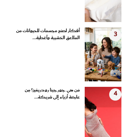
أفكار لصنع مجسمات للحيوانات من
3
الملاعق الخشبية وأغطية...
مَن هي جورجينا رودريغيز؟ مِن
4
عارضة أزياء إلى شريكة...