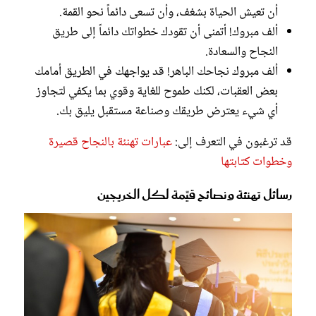
أن تعيش الحياة بشغف، وأن تسعى دائماً نحو القمة.
ألف مبروك! أتمنى أن تقودك خطواتك دائماً إلى طريق
النجاح والسعادة.
ألف مبروك نجاحك الباهر! قد يواجهك في الطريق أمامك
بعض العقبات، لكنك طموح للغاية وقوي بما يكفي لتجاوز
أي شيء يعترض طريقك وصناعة مستقبل يليق بك.
قد ترغبون في التعرف إلى:
عبارات تهنئة بالنجاح قصيرة
وخطوات كتابتها
رسائل تهنئة ونصائح قيِّمة لكل الخريجين