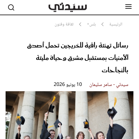
الرئيسية
بلس+
ثقافة وفنون
رسائل تهنئة راقية للخريجين تحمل أصدق
مشاهير
أناقة
الأمنيات بمستقبل مشرق وحياة مليئة
جمال
صحة ورشاقة
بالنجاحات
سيدتي وطفلك
لايف ستايل
سيدتي - سامر سليمان
10 يونيو 2026
بلس+
فيديو
مطبخ سيدتي
مقالات الرأي
ستايل
تقارير