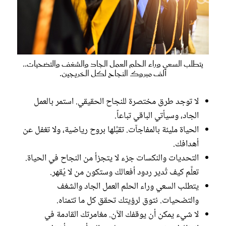
يتطلب السعي وراء الحلم العمل الجاد والشغف والتضحيات..
ألف مبروك النجاح لكل الخريجين.
لا توجد طرق مختصرة للنجاح الحقيقي. استمر بالعمل
الجاد، وسيأتي الباقي تباعاً.
الحياة مليئة بالمفاجآت. تقبَّلها بروح رياضية، ولا تغفل عن
أهدافك.
التحديات والنكسات جزء لا يتجزأ من النجاح في الحياة.
تعلَّم كيف تُدير ردود أفعالك وستكون من لا يُقهر.
يتطلب السعي وراء الحلم العمل الجاد والشغف
والتضحيات. نتوق لرؤيتك تحقق كل ما تتمناه.
لا شيء يمكن أن يوقفك الآن. مغامرتك القادمة في