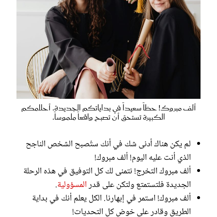
ألف مبروك! حظاً سعيداً في بداياتكم الجديدة. أحلامكم
الكبيرة تستحق أن تصبح واقعاً ملموساً.
لم يكن هناك أدنى شك في أنك ستُصبح الشخص الناجح
الذي أنت عليه اليوم! ألف مبروك!
ألف مبروك التخرج! نتمنى لك كل التوفيق في هذه الرحلة
الجديدة فلتستمتع ولتكن على قدر
المسؤولية
.
ألف مبروك! استمر في إبهارنا. الكل يعلم أنك في بداية
الطريق وقادر على خوض كل التحديات!