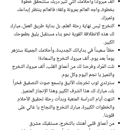
ألف مبروك! وأحلامك التي تُنير دربك ستتحقق خطوة
بخطوة، واجه العالم بمرونة وثقة؛ فالعالم ينتظر إبداعك
وتميزك.
التخرج ليس نهاية رحلة العلم، بل بداية طريق العمل، مبارك
لك هذه الانطلاقة القوية نحو بناء مستقبل يليق بطموحك
الكبير.
حظاً سعيداً في بداياتك الجديدة، وأحلامك الجميلة ستزهر
يوماً بعد يوم، ألف مبروك التخرج والسعادة!
نلت المُراد وفرحنا لك من أعماق القلب، ألف مبروك التخرج
والتميز يا نجم اليوم وكل يوم.
سترتدي ثوب تخرجك الأنيق وتسمع صوت التصفيق فخراً
بك، مبارك لك هذا الشرف الكبير وهذا الإنجاز المتميز.
انتهت أيام الدراسة المتعبة وبدأت رحلة تحقيق الأحلام
والخطوات الكبيرة، مبارك التخرج والنجاح يا غالي على
قلوبنا.
من أعماق قلبي أهنئك بالتخرج، مستقبلك مشرق