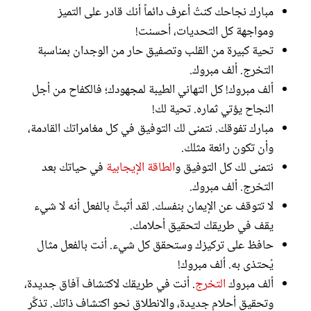
مبارك نجاحك كنتُ أعرف دائماً أنك قادر على التميز
ومواجهة كل التحديات، أحسنت!
تحية كبيرة من القلب وتصفيق حار من الوجدان بمناسبة
التخرج. ألف مبروك.
ألف مبروك! كل التهاني الطيبة لمجهودك؛ فالكفاح من أجل
النجاح يؤتي ثماره. تحية لك!
مبارك تفوقك. نتمنى لك التوفيق في كل مغامراتك القادمة،
وأن تكون رائعة مثلك.
نتمنى لك كل التوفيق و
الطاقة الإيجابية
في حياتك بعد
التخرج. ألف مبروك.
لا تتوقف عن الإيمان بنفسك. لقد أثبتَّ بالفعل أنه لا شيء
يقف في طريقك لتحقيق أحلامك.
حافظ على تركيزك وستحقق كل شيء. أنت بالفعل مثال
يُحتذى به. ألف مبروك!
ألف مبروك
التخرج
. أنت في طريقك لاكتشاف آفاق جديدة،
وتحقيق أحلام جديدة، والانطلاق نحو اكتشاف ذاتك. تذكَّر