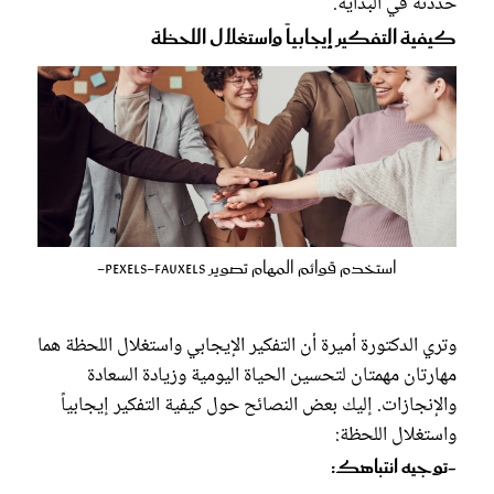
حددته في البداية.
كيفية التفكير إيجابياً واستغلال اللحظة
استخدم قوائم المهام تصوير pexels-fauxels-
وتري الدكتورة أميرة أن التفكير الإيجابي واستغلال اللحظة هما
مهارتان مهمتان لتحسين الحياة اليومية وزيادة السعادة
والإنجازات. إليك بعض النصائح حول كيفية التفكير إيجابياً
واستغلال اللحظة:
-توجيه انتباهك: