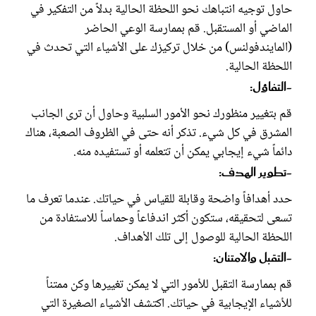
حاول توجيه انتباهك نحو اللحظة الحالية بدلاً من التفكير في
الماضي أو المستقبل. قم بممارسة الوعي الحاضر
(المايندفولنس) من خلال تركيزك على الأشياء التي تحدث في
اللحظة الحالية.
-التفاؤل:
قم بتغيير منظورك نحو الأمور السلبية وحاول أن ترى الجانب
المشرق في كل شيء. تذكر أنه حتى في الظروف الصعبة، هناك
دائماً شيء إيجابي يمكن أن تتعلمه أو تستفيده منه.
-تطوير الهدف:
حدد أهدافاً واضحة وقابلة للقياس في حياتك. عندما تعرف ما
تسعى لتحقيقه، ستكون أكثر اندفاعاً وحماساً للاستفادة من
اللحظة الحالية للوصول إلى تلك الأهداف.
-التقبل والامتنان:
قم بممارسة التقبل للأمور التي لا يمكن تغييرها وكن ممتناً
للأشياء الإيجابية في حياتك. اكتشف الأشياء الصغيرة التي