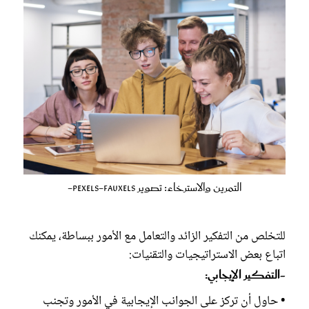
التمرين والاسترخاء: تصوير pexels-fauxels-
للتخلص من التفكير الزائد والتعامل مع الأمور ببساطة، يمكنك
اتباع بعض الاستراتيجيات والتقنيات:
-التفكير الإيجابي:
• حاول أن تركز على الجوانب الإيجابية في الأمور وتجنب