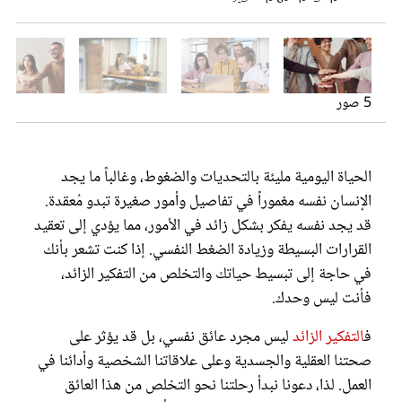
عروس سيدتي
قبول الأمور كما هي تصويرpexels-fauxels
تنظيم المعلومات: تصويرpexels-fauxels
تطبيق تقنيات التفكير الإبداعي: تصويرpexels-fauxels
التمرين والاسترخاء: تصوير pexels-fauxels
5 صور
الحياة اليومية مليئة بالتحديات والضغوط، وغالباً ما يجد
الإنسان نفسه مغموراً في تفاصيل وأمور صغيرة تبدو مُعقدة.
قد يجد نفسه يفكر بشكل زائد في الأمور، مما يؤدي إلى تعقيد
القرارات البسيطة وزيادة الضغط النفسي. إذا كنت تشعر بأنك
مجلة سيدتي
في حاجة إلى تبسيط حياتك والتخلص من التفكير الزائد،
فأنت ليس وحدك.
غلاف رفمي
ف
التفكير الزائد
ليس مجرد عائق نفسي، بل قد يؤثر على
صحتنا العقلية والجسدية وعلى علاقاتنا الشخصية وأدائنا في
العمل. لذا، دعونا نبدأ رحلتنا نحو التخلص من هذا العائق