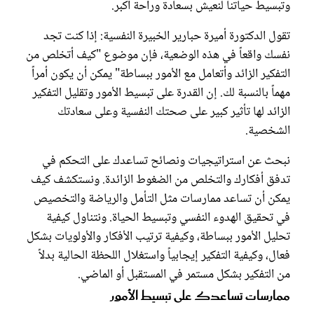
وتبسيط حياتنا لنعيش بسعادة وراحة أكبر.
تقول الدكتورة أميرة حبارير الخبيرة النفسية: إذا كنت تجد
نفسك واقعاً في هذه الوضعية، فإن موضوع "كيف أتخلص من
التفكير الزائد وأتعامل مع الأمور ببساطة" يمكن أن يكون أمراً
مهماً بالنسبة لك. إن القدرة على تبسيط الأمور وتقليل التفكير
الزائد لها تأثير كبير على صحتك النفسية وعلى سعادتك
الشخصية.
نبحث عن استراتيجيات ونصائح تساعدك على التحكم في
تدفق أفكارك والتخلص من الضغوط الزائدة. ونستكشف كيف
يمكن أن تساعد ممارسات مثل التأمل والرياضة والتخصيص
في تحقيق الهدوء النفسي وتبسيط الحياة. ونتناول كيفية
تحليل الأمور ببساطة، وكيفية ترتيب الأفكار والأولويات بشكل
فعال، وكيفية التفكير إيجابياً واستغلال اللحظة الحالية بدلاً
من التفكير بشكل مستمر في المستقبل أو الماضي.
ممارسات تساعدك على تبسيط الأمور