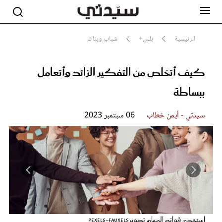
الرئيسية
بلس+
شباب وبنات
كيف أتخلص من التفكير الزائد وأتعامل
مشاهير
أناقة
ببساطة
جمال
صحة ورشاقة
سيدتي وطفلك
سيدتي - أيمن خطاب
06 سبتمبر 2023
لايف ستايل
بلس+
فيديو
مطبخ سيدتي
مقالات الرأي
ستايل
تقارير
استخدم قوائم المهام تصويرpexels-fauxels