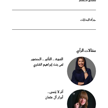
تصدق الأحلام
جرأة البدايات
مقالات الرأي
القوة .. التأثير .. الحضور
لمى بنت إبراهيم الشثري
أثر لا يُنسى..
أبرار آل عثمان