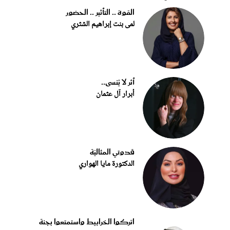
القوة .. التأثير .. الحضور
لمى بنت إبراهيم الشثري
أثر لا يُنسى..
أبرار آل عثمان
قدوتي المثاليّة
الدكتورة مايا الهواري
اتركوا الخرابيط واستمتعوا بجنة