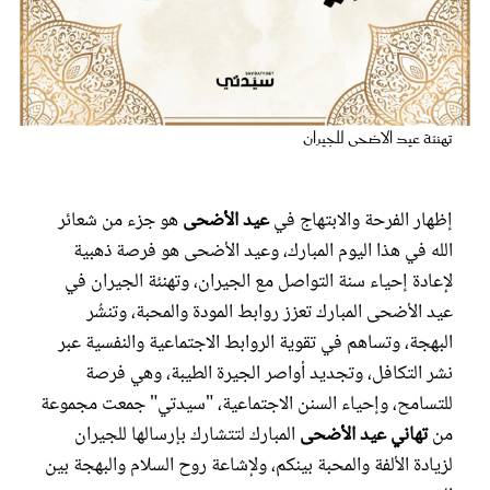
عروس سيدتي
تهنئة عيد الاضحى للجيران
إظهار الفرحة والابتهاج في
عيد الأضحى
هو جزء من شعائر
الله في هذا اليوم المبارك، وعيد الأضحى هو فرصة ذهبية
لإعادة إحياء سنة التواصل مع الجيران، وتهنئة الجيران في
عيد الأضحى المبارك تعزز روابط المودة والمحبة، وتنشُر
مجلة سيدتي
البهجة، وتساهم في تقوية الروابط الاجتماعية والنفسية عبر
نشر التكافل، وتجديد أواصر الجيرة الطيبة، وهي فرصة
غلاف رفمي
للتسامح، وإحياء السنن الاجتماعية، "سيدتي" جمعت مجموعة
من
تهاني عيد الأضحى
المبارك لتتشارك بإرسالها للجيران
لزيادة الألفة والمحبة بينكم، ولإشاعة روح السلام والبهجة بين