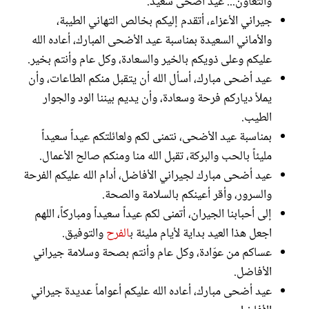
والتعاون... عيد أضحى سعيد.
جيراني الأعزاء، أتقدم إليكم بخالص التهاني الطيبة،
والأماني السعيدة بمناسبة عيد الأضحى المبارك، أعاده الله
عليكم وعلى ذويكم بالخير والسعادة، وكل عام وأنتم بخير.
عيد أضحى مبارك، أسأل الله أن يتقبل منكم الطاعات، وأن
يملأ دياركم فرحة وسعادة، وأن يديم بيننا الود والجوار
الطيب.
بمناسبة عيد الأضحى، نتمنى لكم ولعائلتكم عيداً سعيداً
مليئاً بالحب والبركة، تقبل الله منا ومنكم صالح الأعمال.
عيد أضحى مبارك لجيراني الأفاضل، أدام الله عليكم الفرحة
والسرور، وأقر أعينكم بالسلامة والصحة.
إلى أحبابنا الجيران، أتمنى لكم عيداً سعيداً ومباركاً، اللهم
اجعل هذا العيد بداية لأيام مليئة ب
الفرح
والتوفيق.
عساكم من عوّادة، وكل عام وأنتم بصحة وسلامة جيراني
الأفاضل.
عيد أضحى مبارك، أعاده الله عليكم أعواماً عديدة جيراني