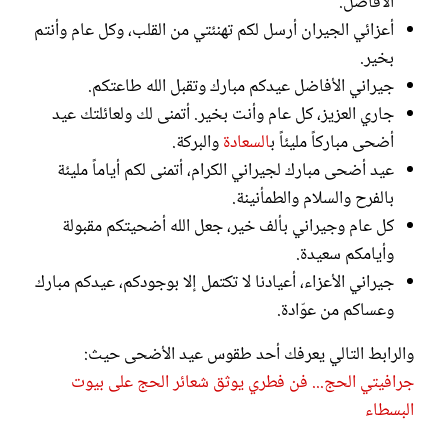
الأفاضل.
أعزائي الجيران أرسل لكم تهنئتي من القلب، وكل عام وأنتم
بخير.
جيراني الأفاضل عيدكم مبارك وتقبل الله طاعتكم.
جاري العزيز، كل عام وأنت بخير. أتمنى لك ولعائلتك عيد
أضحى مباركاً مليئاً ب
السعادة
والبركة.
عيد أضحى مبارك لجيراني الكرام، أتمنى لكم أياماً مليئة
بالفرح والسلام والطمأنينة.
كل عام وجيراني بألف خير، جعل الله أضحيتكم مقبولة
وأيامكم سعيدة.
جيراني الأعزاء، أعيادنا لا تكتمل إلا بوجودكم، عيدكم مبارك
وعساكم من عوّادة.
والرابط التالي يعرفك أحد طقوس عيد الأضحى حيث:
جرافيتي الحج... فن فطري يوثق شعائر الحج على بيوت
البسطاء