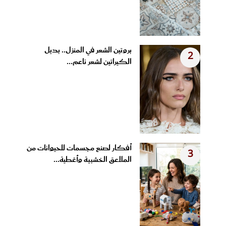
بروتين الشعر في المنزل.. بديل
2
الكيراتين لشعر ناعم...
أفكار لصنع مجسمات للحيوانات من
3
الملاعق الخشبية وأغطية...