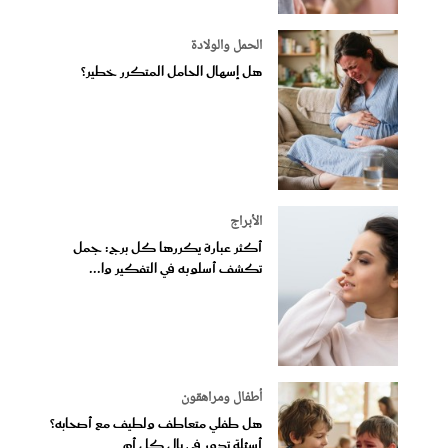
الحمل والولادة
هل إسهال الحامل المتكرر خطير؟
الأبراج
أكثر عبارة يكررها كل برج: جمل
تكشف أسلوبه في التفكير وا...
أطفال ومراهقون
هل طفلي متعاطف ولطيف مع أصحابه؟
أسئلة تدور في بال كل أم