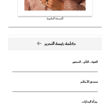
النسخة الرقمية
كلمة رئيسة التحرير
القوة .. التأثير .. الحضور
تصدق الأحلام
جرأة البدايات