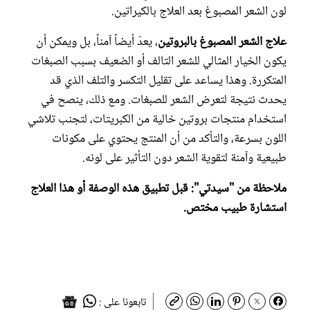
لون الشعر المصبوغ بعد العلاج بالكيراتين.
علاج الشعر المصبوغ بالبروتين
، يعدّ أيضاً آمناً، بل ويمكن أن
يكون الخيار المثالي للشعر التالف أو الضعيف بسبب الصبغات
المتكررة. وهذا يساعد على تقليل التكسر والتلف الذي قد
يحدث نتيجة لتعرض الشعر للصبغات. ومع ذلك، ينصح في
استخدام منتجات بروتين خالية من الكبريتات، لتجنب تلاشي
اللون بسرعة، والتأكد من أن المنتج يحتوي على مكونات
طبيعية وآمنة لتقوية الشعر دون التأثير على لونه.
ملاحظة من "سيدتي": قبل تطبيق هذه الوصفة أو هذا العلاج
استشارة طبيب مختص.
تابعونا على :