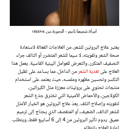
امرأة شعرها ناعم - الصورة من Freepik
يعتبر علاج البروتين للشعر، من العلاجات الفعالة لاستعادة
صحة الشعر وتقويته، لا سيما للشعر المتضرر أو التالف جراء
التصفيف المتكرر، والتعرض للعوامل البيئية القاسية. يعمل هذا
العلاج على
تغذية الشعر
من الداخل، مما يساعد على تقليل
التكسر وتحسين مظهره وملمسه، حيث يعتمد على استخدام
منتجات تحتوي على بروتينات معززة مثل الكيراتين،
الكولاجين، والأحماض الأمينية التي تخترق جذع الشعر
لتقويته وإصلاح التلف. يعدّ علاج البروتين هو الخيار الأمثل
للشعر التالف، الضعيف، أو المتقصف الذي يحتاج إلى ترميم
عميق. يدوم تأثير البروتين من 4 إلى 6 أسابيع فقط، ويتطلب
إعادة العلاج بانتظام.