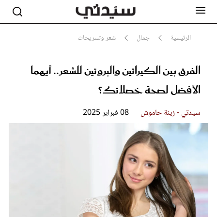
الرئيسية
جمال
شعر وتسريحات
الفرق بين الكيراتين والبروتين للشعر.. أيهما
مشاهير
أناقة
الأفضل لصحة خصلاتك؟
جمال
صحة ورشاقة
سيدتي وطفلك
سيدتي - زينة حاموش
08 فبراير 2025
لايف ستايل
بلس+
فيديو
مطبخ سيدتي
مقالات الرأي
ستايل
تقارير