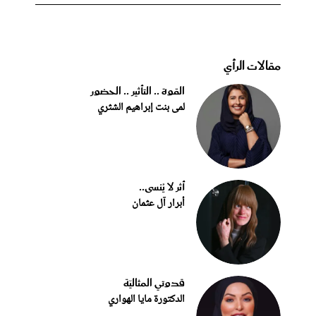
مقالات الرأي
القوة .. التأثير .. الحضور
لمى بنت إبراهيم الشثري
أثر لا يُنسى..
أبرار آل عثمان
قدوتي المثاليّة
الدكتورة مايا الهواري