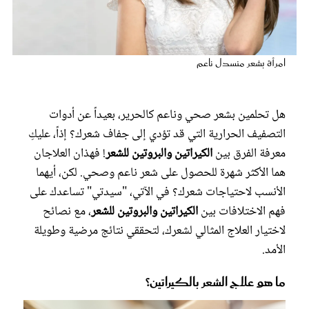
عروس سيدتي
امرأة بشعر منسدل ناعم
هل تحلمين بشعر صحي وناعم كالحرير، بعيداً عن أدوات
التصفيف الحرارية التي قد تؤدي إلى جفاف شعرك؟ إذاً، عليكِ
معرفة الفرق بين
الكيراتين والبروتين للشعر
! فهذان العلاجان
هما الأكثر شهرة للحصول على شعر ناعم وصحي. لكن، أيهما
الأنسب لاحتياجات شعرك؟ في الآتي، "سيدتي" تساعدك على
مجلة سيدتي
فهم الاختلافات بين
الكيراتين والبروتين للشعر
، مع نصائح
لاختيار العلاج المثالي لشعرك، لتحققي نتائج مرضية وطويلة
غلاف رفمي
الأمد.
ما هو علاج الشعر بالكيراتين؟