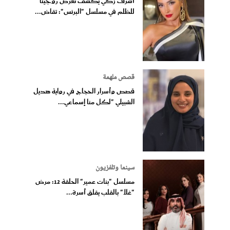
أشرف زكي يكشف تعرض روجينا
للظلم في مسلسل "البرنس": تقاض...
قصص ملهمة
قصص وأسرار الحجاج في رواية هديل
الشبيلي "لكل منا إسماعي...
سينما وتلفزيون
مسلسل "بنات عمير" الحلقة 12: مرض
"غلا" بالقلب يقلق أسرة...