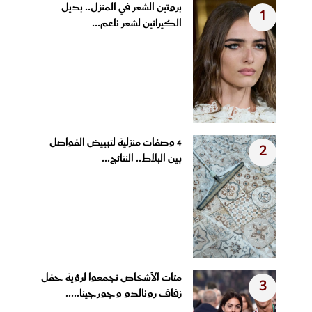
بروتين الشعر في المنزل.. بديل
1
الكيراتين لشعر ناعم...
4 وصفات منزلية لتبييض الفواصل
2
بين البلاط.. النتائج...
مئات الأشخاص تجمعوا لرؤية حفل
3
زفاف رونالدو وجورجينا.....