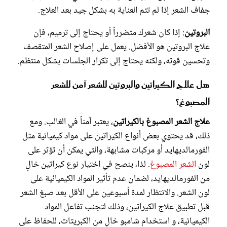
جفاف الشعر إذا لم تتم العناية به بشكل جيد بعد العلاج.
البروتين
: إذا كان شعرك متضرراً أو يحتاج إلى ترميم، فإن
علاج البروتين هو الأفضل. يعمل على إصلاح الشعر المتقصف
وتحسين قوته، ولكنه يحتاج إلى تكرار الجلسات بشكل منتظم.
هل علاج الكيراتين والبروتين للشعر آمن للشعر
المصبوغ؟
علاج الشعر المصبوغ بالكيراتين
، يعتبر آمناً في الغالب. ومع
ذلك، قد يحتوي بعض أنواع الكيراتين على مواد كيميائية مثل
الفورمالديهايد أو مركبات مشابهة، والتي يمكن أن تؤثر على
لون
الشعر المصبوغ
. لذا، ينصح في اختيار نوع كيراتين خالٍ
من الفورمالديهايد، لضمان عدم تأثير المواد الكيميائية على
لون الشعر. والانتظار لمدة أسبوعين على الأقل بعد صبغ الشعر
قبل تطبيق علاج الكيراتين، وذلك لتجنب تفاعل المواد
الكيميائية، و استخدام شامبو خالٍ من الكبريتات، للحفاظ على