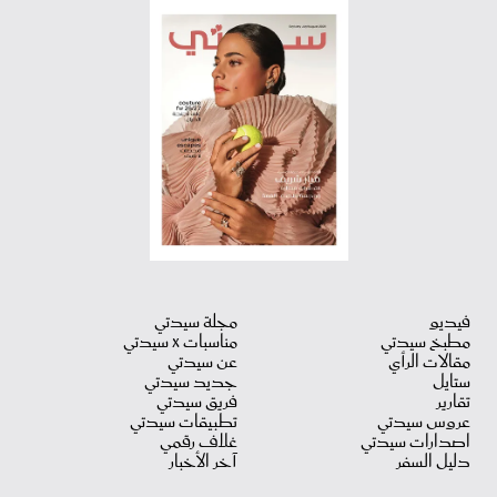
فيديو
مجلة سيدتي
مطبخ سيدتي
مناسبات X سيدتي
مقالات الرأي
عن سيدتي
ستايل
جديد سيدتي
تقارير
فريق سيدتي
عروس سيدتي
تطبيقات سيدتي
اصدارات سيدتي
غلاف رقمي
دليل السفر
آخر الأخبار