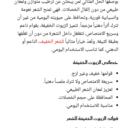
بوصفها الحلّ المثالي لمن يبحثن عن ترطيب متوازن ولمعان
طبيعي من دون إثقال الخصلات. فهي تمنح الشعر نعومة
وانسيابية فورية، وتحافظ على حيويته اليومية من غير أن
تترك أثراً دهنياً مزعجاً. تتميز الزيوت الخفيفة، بقوام ناعم
وسريع الامتصاص، تتغلغل داخل الشعرة من دون أن تغلّفها
بطبقة كثيفة. وتُعدّ خياراً مثالياً
للشعر الخفيف
، الناعم أو
الدهني، كما تناسب الاستخدام اليومي.
خصائص الزيوت الخفيفة
قوامها خفيف وغير لزج.
سريعة الامتصاص ولا تترك ملمساً دهنياً.
تعزيز لمعان الشعر الطبيعي.
المحافظة على حجم الخصلات.
مناسبة للاستخدام اليومي.
فوائد الزيوت الخفيفة للشعر