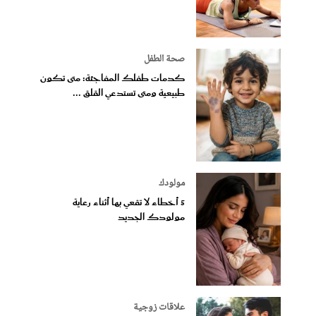
صحة الطفل
كدمات طفلك المفاجئة: متى تكون
طبيعية ومتى تستدعي القلق ...
مولودك
5 أخطاء لا تقعي بها أثناء رعاية
مولودك الجديد
علاقات زوجية