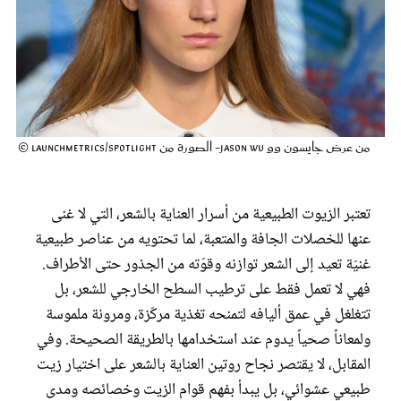
عروس سيدتي
من عرض جايسون وو Jason Wu- الصورة من Launchmetrics/Spotlight ©
تعتبر الزيوت الطبيعية من أسرار العناية بالشعر، التي لا غنى
عنها للخصلات الجافة والمتعبة، لما تحتويه من عناصر طبيعية
غنيّة تعيد إلى الشعر توازنه وقوّته من الجذور حتى الأطراف.
مجلة سيدتي
فهي لا تعمل فقط على ترطيب السطح الخارجي للشعر، بل
تتغلغل في عمق أليافه لتمنحه تغذية مركّزة، ومرونة ملموسة
غلاف رفمي
ولمعاناً صحياً يدوم عند استخدامها بالطريقة الصحيحة. وفي
المقابل، لا يقتصر نجاح روتين العناية بالشعر على اختيار زيت
طبيعي عشوائي، بل يبدأ بفهم قوام الزيت وخصائصه ومدى