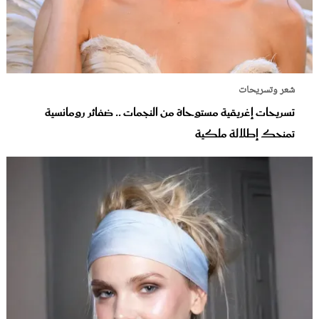
شعر وتسريحات
تسريحات إغريقية مستوحاة من النجمات .. ضفائر رومانسية
تمنحك إطلالة ملكية