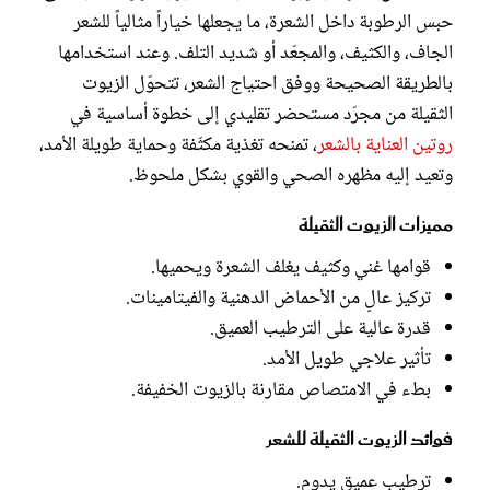
حبس الرطوبة داخل الشعرة، ما يجعلها خياراً مثالياً للشعر
الجاف، والكثيف، والمجعّد أو شديد التلف. وعند استخدامها
بالطريقة الصحيحة ووفق احتياج الشعر، تتحوّل الزيوت
الثقيلة من مجرّد مستحضر تقليدي إلى خطوة أساسية في
روتين العناية بالشعر
، تمنحه تغذية مكثّفة وحماية طويلة الأمد،
وتعيد إليه مظهره الصحي والقوي بشكل ملحوظ.
مميزات الزيوت الثقيلة
قوامها غني وكثيف يغلف الشعرة ويحميها.
تركيز عالٍ من الأحماض الدهنية والفيتامينات.
قدرة عالية على الترطيب العميق.
تأثير علاجي طويل الأمد.
بطء في الامتصاص مقارنة بالزيوت الخفيفة.
فوائد الزيوت الثقيلة للشعر
ترطيب عميق يدوم.