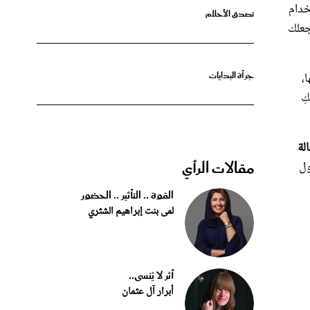
جعلك
،
جرأة البدايات
ِ
لة
مقالات الرأي
ول
القوة .. التأثير .. الحضور
لمى بنت إبراهيم الشثري
أثر لا يُنسى..
أبرار آل عثمان