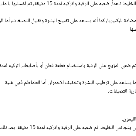
دة للبكتيريا، كما أنه يساعد على تفتيح البشرة وتقليل التصبغات، أما الز
ها.
ما يساعد على ترطيب البشرة وتخفيف الاحمرار. أما الطماطم فهي غنية
ربة التصبغات.
لليمون.
: امزجي جل الألوفيرا مع عصير الليمون جيداً حتى يتجانس الخليط، ثم ضعيه على الرقبة واتركيه لمدة 15 دقيقة. بعد 
 كما أن عصير الليمون يساعد في تفتيح البشرة وتقليل التصبغات، ويمنح رقبتك