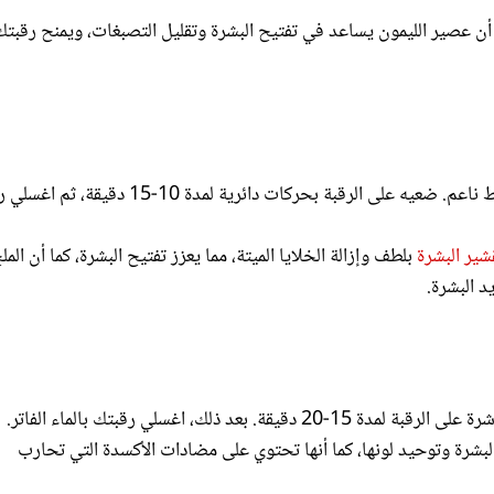
: امزجي الحليب مع الملح جيداً حتى يتكون خليط ناعم. ضعيه على الرقبة بحركات دائرية لمدة 10-
شير البشرة
بلطف وإزالة الخلايا الميتة، مما يعزز تفتيح البشرة، كما أن المل
 البشرة.
عد ذلك، اغسلي رقبتك بالماء الفاتر.
لبشرة وتوحيد لونها، كما أنها تحتوي على مضادات الأكسدة التي تحارب