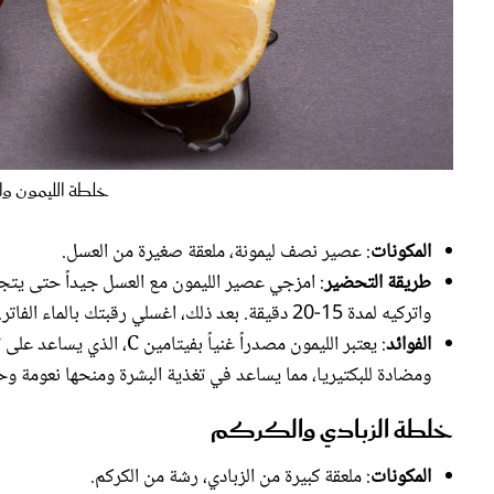
خلطة الليمون وال
المكونات
: عصير نصف ليمونة، ملعقة صغيرة من العسل.
طريقة التحضير
: امزجي عصير الليمون مع العسل جيداً حتى يت
واتركيه لمدة 15-20 دقيقة. بعد ذلك، اغسلي رقبتك بالماء الفاتر.
الفوائد
: يعتبر الليمون مصدراً غنياً بفيتامين C، الذي يساعد على
ت
ومضادة للبكتيريا، مما يساعد في تغذية البشرة ومنحها نعومة وح
خلطة الزبادي والكركم
المكونات
: ملعقة كبيرة من الزبادي، رشة من الكركم.
طريقة التحضير