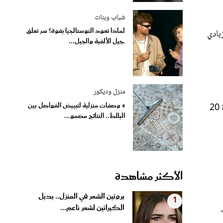
شباب وبنات
لماذا تعود النوستالجيا بقوة؟ سر تعلق
بادي
جيل الألفية والجيل...
منزل وديكور
4 وصفات منزلية لتبييض الفواصل بين
: امزجي عصير الخيار مع عصير الطماطم جيداً، ثم ضعي المزيج على الرقبة باستخدام قطعة قطن أو بأصابعك. اتركيه لمدة 20
البلاط.. النتائج مضمو...
الأكثر مشاهدة
بروتين الشعر في المنزل.. بديل
1
الكيراتين لشعر ناعم...
ذلك،