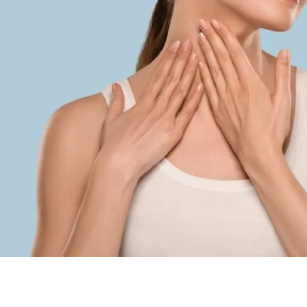
 الجسم وأكثر عرضة للتأثر بالعوامل البيئية؛ مثل الشمس، التعرق، واست