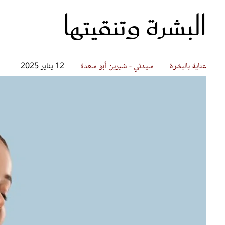
البشرة وتنقيتها
قصص ملهمة
مق
شباب وبنات
ست
علاقات زوجية
تق
عر
عناية بالبشرة
سيدتي - شيرين أبو سعدة
12 يناير 2025