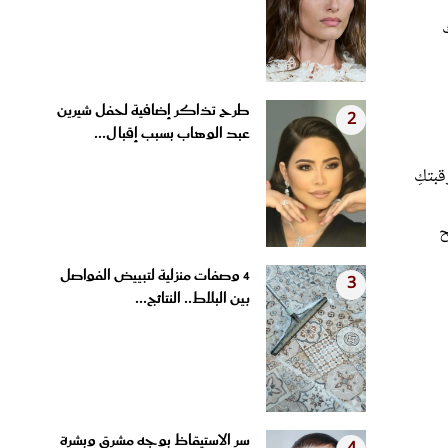
طرح تذاكر إضافية لحفل شيرين
2
عبد الوهاب بسبب إقبال...
15 دقيقة، ثم اغسلي رقبتكِ
ح
4 وصفات منزلية لتبييض الفواصل
3
بين البلاط.. النتائج...
سر الاستيقاظ بوجه مشرق وبشرة
4
مشدودة.. عادات مسائية...