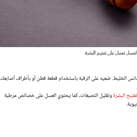
عسل تعمل على تفتيح البشرة
جانس الخليط. ضعيه على الرقبة باستخدام قطعة قطن أو بأطراف أصابعك
فتيح البشرة
وتقليل التصبغات، كما يحتوي العسل على خصائص مرطبة
يوية.
: اخلطي الزبادي مع رشة من الكركم حتى يصبح الخليط ناعماً. ضعيه على الرقبة واتركيه لمدة 15 دقيقة، ثم اغسليها بالماء