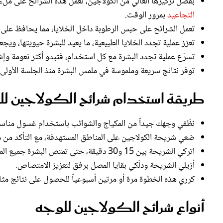
بفضل تركيزها العالي من الكولاجين، تعمل هذه الشرائح على ملء ا
التجاعيد
بمرور الوقت.
تعمل الشرائح على حبس الرطوبة داخل الخلايا، مما يحافظ على 
تعزز عملية تجدد الخلايا الطبيعية، ما يعيد للبشرة حيويتها، ويجعل
تسرّع عملية تجدد البشرة مع كل استخدام، فتبدو أكثر نعومة وإشر
توفر نتائج سريعة وملموسة في ملمس البشرة منذ الجلسة الأولى.
طريقة استخدام شرائح الكولاجين لل
نظّفي وجهك جيداً من المكياج والشوائب باستخدام غسول مناسب
ضعي شريحة الكولاجين على المناطق المستهدفة، مع التأكد من ملا
اتركي الشريحة بين 15 و30 دقيقة، حتى تمتص البشرة جميع المكونات الفعالة.
أزيلي الشريحة ودلّكي بقايا المصل برفق لتعزيز الامتصاص.
كرري هذه الخطوة مرة أو مرتين أسبوعياً للحصول على نتائج مثا
أنواع شرائح الكولاجين للوجه