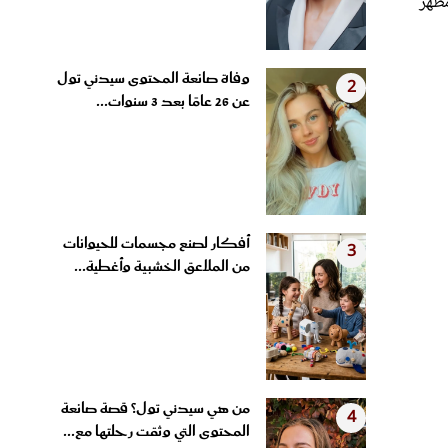
مظهر
وفاة صانعة المحتوى سيدني تول
2
عن 26 عامًا بعد 3 سنوات...
أفكار لصنع مجسمات للحيوانات
3
من الملاعق الخشبية وأغطية...
من هي سيدني تول؟ قصة صانعة
4
المحتوى التي وثقت رحلتها مع...