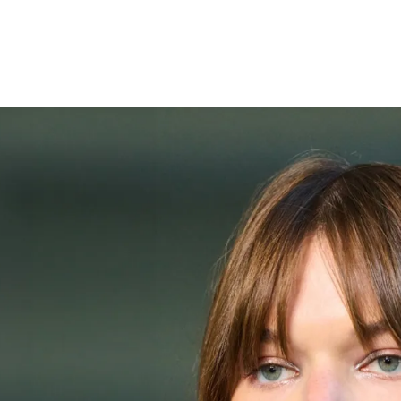
الات الرأي
تطبيقات سيدتي
ايل
دليل السفر
ارير
آخر الأخبار
وس سيدتي
مجلة سيد
غلاف رف