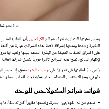
امرأة تضع شرا
بفضل تقنيتها المتطورة، تُعرف شرائح
الكولاجين
بأنها العلاج المثا
الأخيرة وشدّها ومنحها إشراقة لافتة. هذه الشرائح، عبارة عن أقنعة
على اختراق الطبقات العميقة من البشرة، لتدعم بنيتها وتعيد لها مر
لإظهار النتائج، تمنح هذه الشرائح تأثيراً فورياً بفضل قدرتها العال
يكمن سرّ فعاليتها في قدرتها على
ترطيب البشرة
بعمق؛ إذ تحبس الر
طبيعي، ومع الاستعمال المنتظم، تحفّز عملية تجدد الخلايا، مما يمنح 
فوائد شرائح الكولاجين للوجه
تدعم شرائح الكولاجين البشرة، وتمنحها مظهراً أكثر تماسكاً، ما 