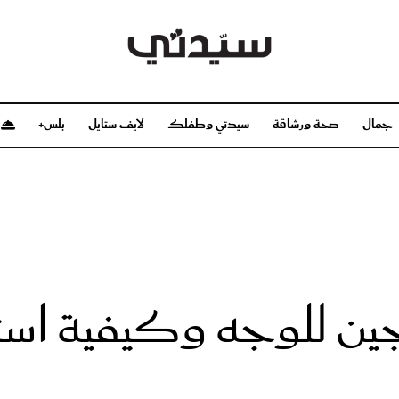
جمال
صحة ورشاقة
سيدتي وطفلك
لايف ستايل
بلس+
م
صحة ورشاقة
سيدتي وطفلك
بشرة
صحة
الحمل والولادة
ريحات
رشاقة و تغذية
مولودك
وعطور
أطفال ومراهقون
صحة الطفل
جين للوجه وكيفية اس
مجلة سيدتي
مناسبات X سيدتي
ديو
عن سيدتي
بخ سيدتي
فريق سيدتي