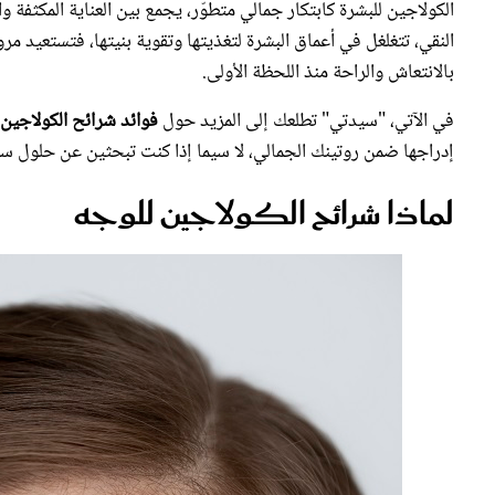
الكولاجين للبشرة كابتكار جمالي متطوّر، يجمع بين العناية المكثفة
النقي، تتغلغل في أعماق البشرة لتغذيتها وتقوية بنيتها، فتستعيد مرو
بالانتعاش والراحة منذ اللحظة الأولى.
في الآتي، "سيدتي" تطلعك إلى المزيد حول
فوائد شرائح الكولاجين 
إدراجها ضمن روتينك الجمالي، لا سيما إذا كنت تبحثين عن حلول سري
لماذا شرائح الكولاجين للوجه