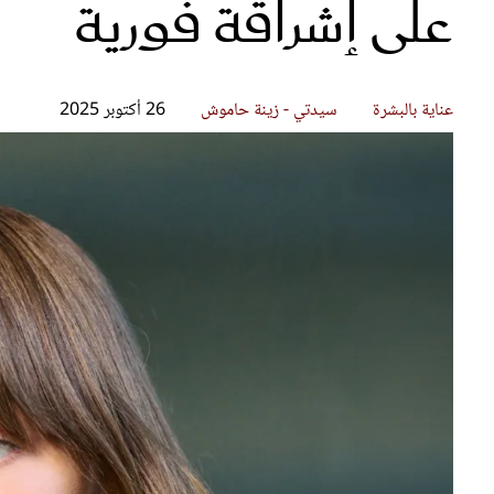
على إشراقة فورية
قصص ملهمة
مق
شباب وبنات
ست
علاقات زوجية
تق
عر
عناية بالبشرة
سيدتي - زينة حاموش
26 أكتوبر 2025