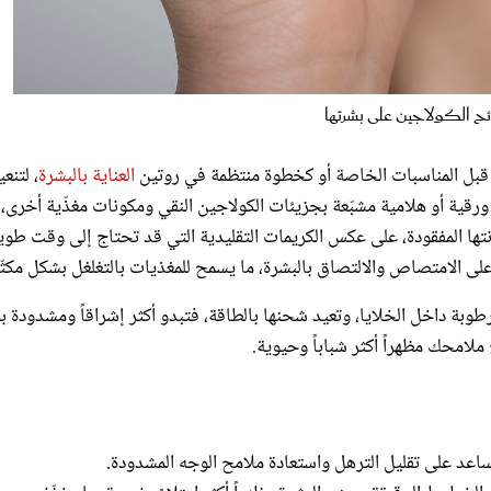
ئح الكولاجين على بشرتها
لي قبل المناسبات الخاصة أو كخطوة منتظمة في روتين
العناية بالبشرة
، لتنعي
 ورقية أو هلامية مشبّعة بجزيئات الكولاجين النقي ومكونات مغذّية أخرى،
ونتها المفقودة، على عكس الكريمات التقليدية التي قد تحتاج إلى وقت طوي
ية على الامتصاص والالتصاق بالبشرة، ما يسمح للمغذيات بالتغلغل بشكل مكث
طوبة داخل الخلايا، وتعيد شحنها بالطاقة، فتبدو أكثر إشراقاً ومشدودة 
ملامحك مظهراً أكثر شباباً وحيوية.
يساعد على تقليل الترهل واستعادة ملامح الوجه المشدودة.