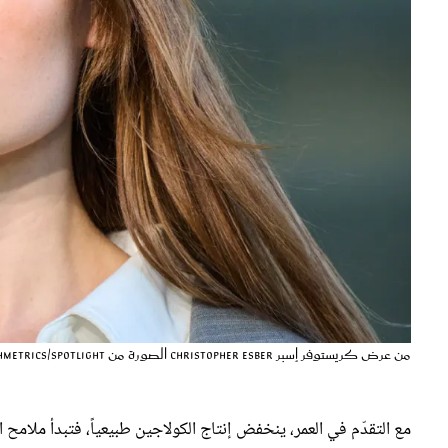
من عرض كريستوفر إسبر Christopher Esber الصورة من Launchmetrics/Spotlight ©
مع التقدّم في العمر، ينخفض إنتاج الكولاجين طبيعياً، فتبدأ ملامح 