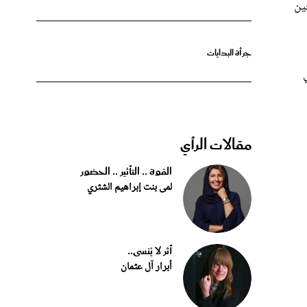
ين
جرأة البدايات
مقالات الرأي
القوة .. التأثير .. الحضور
لمى بنت إبراهيم الشثري
أثر لا يُنسى..
أبرار آل عثمان