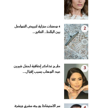
4 وصفات منزلية لتبييض الفواصل
2
بين البلاط.. النتائج...
طرح تذاكر إضافية لحفل شيرين
3
عبد الوهاب بسبب إقبال...
سر الاستيقاظ بوجه مشرق وبشرة
4
مشدودة.. عادات مسائية...