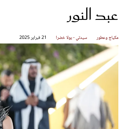
عبد النور
قصص ملهمة
مق
شباب وبنات
ست
علاقات زوجية
تق
عر
مكياج وعطور
سيدتي - يولا خضرا
21 فبراير 2025