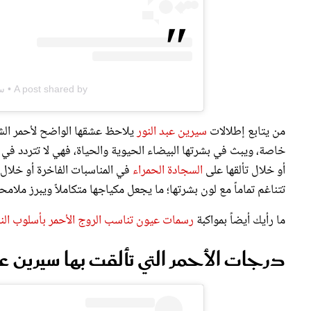
A post shared by • سيرين عبد النور • (@cyrineanour)
من يتابع إطلالات
سيرين عبد النور
يلاحظ عشقها الواضح لأحمر الشفا
خاصة، ويبث في بشرتها البيضاء الحيوية والحياة، فهي لا تتردد في ا
أو خلال تألقها على
السجادة الحمراء
في المناسبات الفاخرة أو خلال إط
تتناغم تماماً مع لون بشرتها؛ ما يجعل مكياجها متكاملاً ويبرز ملام
ما رأيك أيضاً بمواكبة
رسمات عيون تناسب الروج الأحمر بأسلوب ال
درجات الأحمر التي تألقت بها سيرين عب