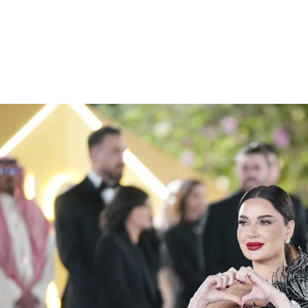
الات الرأي
تطبيقات سيدتي
ايل
دليل السفر
ارير
آخر الأخبار
وس سيدتي
مجلة سيد
غلاف رف