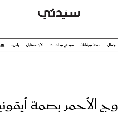
جمال
صحة ورشاقة
سيدتي وطفلك
لايف ستايل
بلس+
م
صحة ورشاقة
سيدتي وطفلك
بشرة
صحة
الحمل والولادة
ريحات
رشاقة و تغذية
مولودك
وعطور
أطفال ومراهقون
صحة الطفل
روج الأحمر بصمة أيقون
مجلة سيدتي
مناسبات X سيدتي
ديو
عن سيدتي
بخ سيدتي
فريق سيدتي