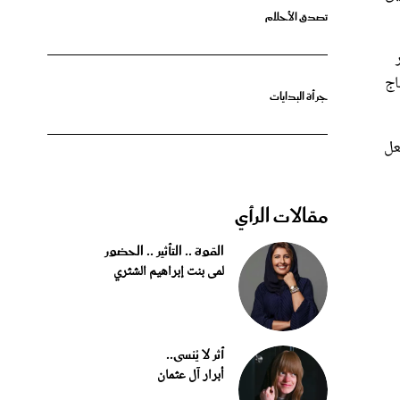
اج
جرأة البدايات
عل
مقالات الرأي
القوة .. التأثير .. الحضور
لمى بنت إبراهيم الشثري
أثر لا يُنسى..
أبرار آل عثمان