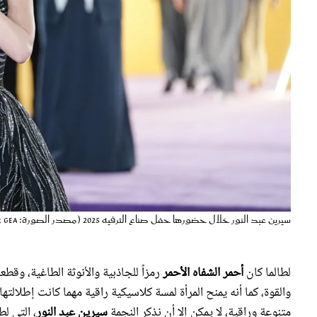
سيرين عبد النور خلال حضورها حفل صناع الترفيه 2025 (مصدر الصورة: Amal Alhasan/Getty Images for GEA)
لطالما كان
أحمر الشفاه الأحمر
رمزاً للجاذبية والأنوثة الطاغية، وقط
والقوة، كما أنه يمنح المرأة لمسة كلاسيكية راقية مهما كانت إطلالته
متنوعة وراقية، لا يمكن إلا أن نذكر النجمة
سيرين عبد النور
، التي لط
بجمالها الشرقي وملامحها الجذابة.