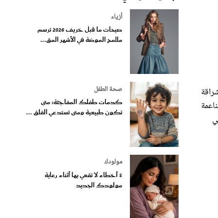
أزياء
صيحات ما قبل خريف 2026 ترسم
ملامح الموضة في الأشهر المق...
صحة الطفل
شراقة
كدمات طفلك المفاجئة: متى
ناعمة
تكون طبيعية ومتى تستدعي القلق ...
ي
مولودك
5 أخطاء لا تقعي بها أثناء رعاية
مولودك الجديد