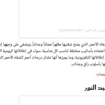
ه الأحمر، الذي يمنح شفتيها مظهراً ممتلئاً وجذاباً، ويضفي على وجهها إ
عتماده بأساليب مختلفة تناسب كل مناسبة، سواء في إطلالاتها اليومية ال
لالاتها التلفزيونية، وما يميزها أنها تختار درجات أحمر الشفاه الأحمر الت
حها بأسلوب راقٍ وجذاب.
نجمات
د النور