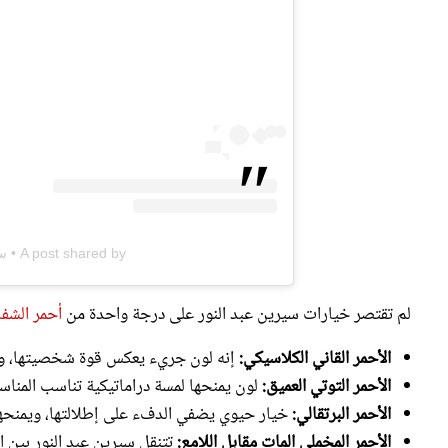
A post shared by • سيرين عبد النور • (@cyrineanour)
لم تقتصر خيارات سيرين عبد النور على درجة واحدة من
أحمر الشفاه
الأحمر القاني الكلاسيكي:
إنه لون جريء يعكس قوة شخصيتها، ويمن
الأحمر التوتي العميق:
لون يمنحها لمسة دراماتيكية تناسب المناسبات
الأحمر البرتقالي:
خيار حيوي يضفي الدفء على إطلالتها، ويمنحها
الأحمر المخملي المات مقابل اللامع:
تتنقل سيرين عبد النور بين ال
الحيوية التي تعتمد فيها اللمعان الجذاب.