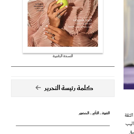
النسخة الرقمية
كلمة رئيسة التحرير
القوة .. التأثير .. الحضور
الثقة
اليب
يق
تصدق الأحلام