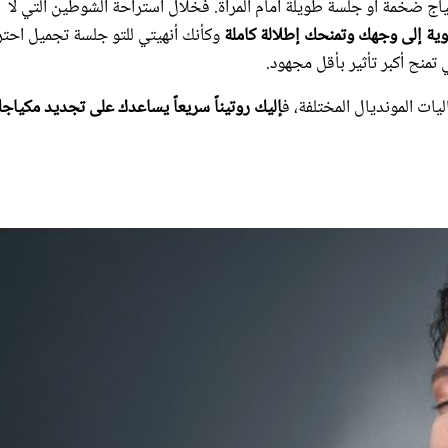
اج ضخمة أو جلسة طويلة أمام المرآة. فخلال استراحة الشوطين التي لا
وية إلى وجهك وتمنحك إطلالة كاملة
وكأنك أنهيتي للتو جلسة تجميل احتر
تمنح أكبر تأثير بأقل مجهود.
يات المونديال المختلفة، ف
إليك روتيناً سريعاً يساعدك على تجديد مكياج