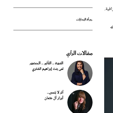
افية.
جرأة البدايات
ك
مقالات الرأي
القوة .. التأثير .. الحضور
لمى بنت إبراهيم الشثري
أثر لا يُنسى..
أبرار آل عثمان