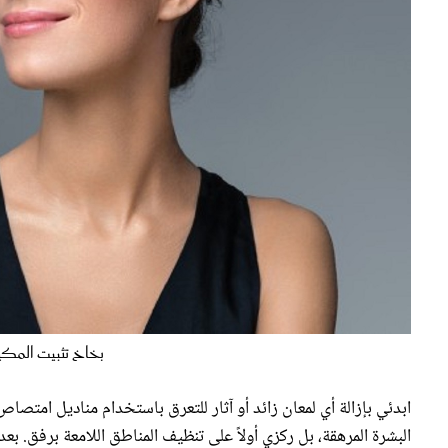
بخاخ تثبيت المكيا
ابدئي بإزالة أي لمعان زائد أو آثار للتعرق باستخدام مناديل امت
البشرة المرهقة، بل ركزي أولاً على تنظيف المناطق اللامعة برفق. ب