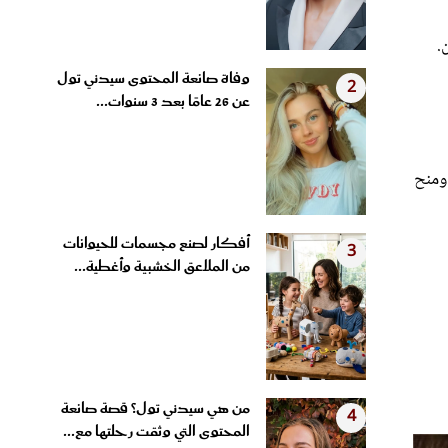
.
وفاة صانعة المحتوى سيدني تول
2
عن 26 عامًا بعد 3 سنوات...
ومنح
أفكار لصنع مجسمات للحيوانات
3
من الملاعق الخشبية وأغطية...
من هي سيدني تول؟ قصة صانعة
4
المحتوى التي وثقت رحلتها مع...