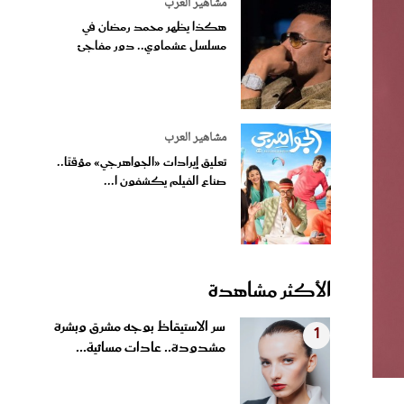
مشاهير العرب
هكذا يظهر محمد رمضان في
مسلسل عشماوي.. دور مفاجئ
مشاهير العرب
تعليق إيرادات «الجواهرجي» مؤقتًا..
صناع الفيلم يكشفون ا...
الأكثر مشاهدة
سر الاستيقاظ بوجه مشرق وبشرة
1
مشدودة.. عادات مسائية...