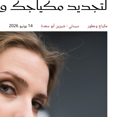
لتجديد مكياجك والع
قصص ملهمة
مق
شباب وبنات
ست
علاقات زوجية
تق
عر
مكياج وعطور
سيدتي - شيرين أبو سعدة
14 يونيو 2026