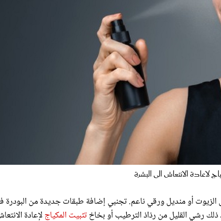
ج لاعادة الانتعاش الى البشرة
صاص الزيوت أو منديل ورقي ناعم. تجنبي إضافة طبقات جديدة من البودرة ف
عد ذلك رشي القليل من رذاذ الترطيب أو بخاخ
تثبيت المكياج
لإعادة الانتعا