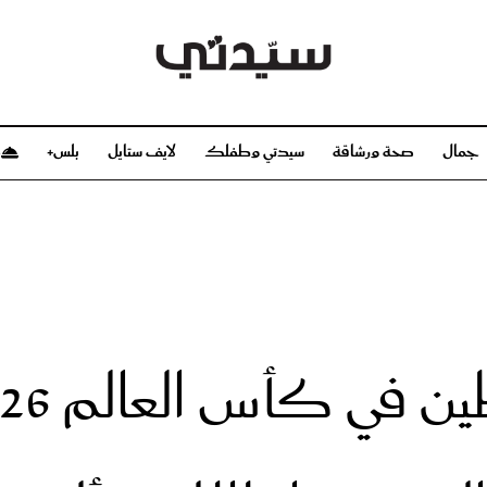
جمال
صحة ورشاقة
سيدتي وطفلك
لايف ستايل
بلس+
م
صحة ورشاقة
سيدتي وطفلك
بشرة
صحة
الحمل والولادة
ريحات
رشاقة و تغذية
مولودك
وعطور
أطفال ومراهقون
صحة الطفل
مجلة سيدتي
مناسبات X سيدتي
ديو
عن سيدتي
بخ سيدتي
فريق سيدتي