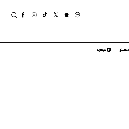
طبخ
فيديو
لايف ستايل
سياحة وسفر
منزل وديكور
تكنولوجيا