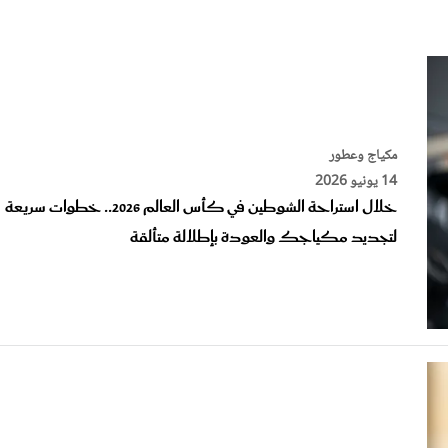
الات الرأي
تطبيقات سيدتي
ايل
دليل السفر
ارير
آخر الأخبار
وس سيدتي
مجلة سيد
مكياج وعطور
14 يونيو 2026
غلاف رف
خلال استراحة الشوطين في كأس العالم 2026.. خطوات سريعة
لتجديد مكياجك والعودة بإطلالة متألقة