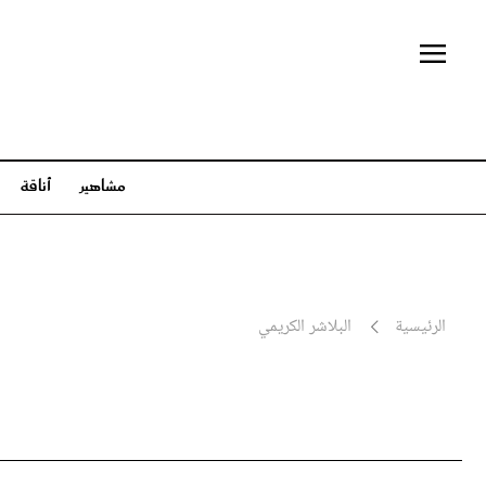
مشاهير
أناقة
مشاهير
أناقة
جمال
مشاهير العالم
أزياء
عناية بال
مشاهير العرب
عبايات وأزياء محجبات
شعر وتس
الرئيسية
البلاشر الكريمي
عائلات ملكية
مجوهرات وساعات
مكياج 
سينما وتلفزيون
إطلالات المشاهير
بلس+
أخبار
تفسير أحلام
في
الأبراج
ثقافة وفنون
مط