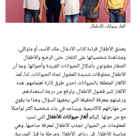
عروس سيدتي
ألغاز حيوانات للأطفال
يعشق الأطفال قراءة كتاب الأدغال، ملك الأسد، أو ماوكلي،
ومشاهدة شخصياتها على التلفاز. حتى الرضع والأطفال
الصغار مفتونون بأشكال الحيوانات الفريدة وأصواتها. وبما أن
الأطفال مخلوقات شديدة الفضول تجاه الحيوانات، لذا، تُعدّ
الألغاز المتعلقة بالحيوانات إحدى طرق إثارة اهتمامهم. هذه
مجلة سيدتي
الألغاز تثير فضول الأطفال، وترفع من درجة استعدادهم،
ورغبتهم بمعرفة الحقيقة التي يخفيها السؤال، وهذا ما يقوي
غلاف رفمي
من مهاراتهم الأكاديمية، ويساعد في بناء شخصية أكثر تواصلاً
مع من حولها. إليكم
ألغاز حيوانات للأطفال
التي تسرد
كمعلومات عن الحيوان تجذب الأطفال لمعرفة صاحبها. وهي
مناسبة للأطفال في رياض الأطفال ومرحلة ما قبل المدرسة.