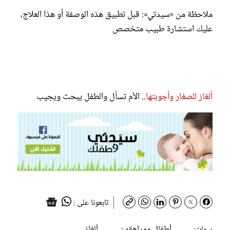
ملاحظة من «سيدتي»: قبل تطبيق هذه الوصفة أو هذا العلاج،
عليك استشارة طبيب متخصص
ألغاز للصغار وأجوبتها
.. الأم تسأل والطفل يبحث ويجيب
تابعونا على :
أطفال ومراهقون
ألغاز
سمات: