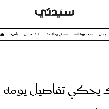
جمال
صحة ورشاقة
سيدتي وطفلك
لايف ستايل
بلس+
م
صحة ورشاقة
سيدتي وطفلك
بشرة
صحة
الحمل والولادة
ريحات
رشاقة و تغذية
مولودك
وعطور
أطفال ومراهقون
صحة الطفل
حكي تفاصيل يومه الد
مجلة سيدتي
مناسبات X سيدتي
ديو
عن سيدتي
بخ سيدتي
فريق سيدتي