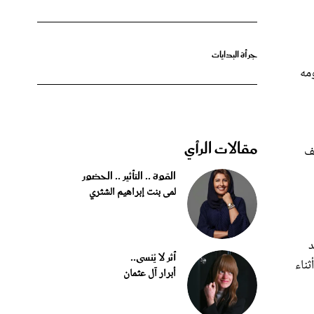
جرأة البدايات
مه
مقالات الرأي
طف
القوة .. التأثير .. الحضور
لمى بنت إبراهيم الشثري
د
أثر لا يُنسى..
ناء
أبرار آل عثمان