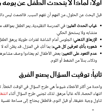
أولاً: لماذا لا يتحدث الطفل عن يومه
قبل البحث عن الحلول، من المهم أن نفهم السبب. فالصمت ليس دائماً 
غياب الحدث المثير:
في المدرسة التقليدية، يمر الطفل بمواقف م
متشابه ولا يستحق الحكي.
الإرهاق الذهني:
الجلوس أمام الشاشة لفترات طويلة يرهق الطفل
شعوره بأنكِ تعرفين كل شيء:
بما أنكِ في المنزل، قد يظن أنه لا
عدم التعود على التعبير:
بعض الأطفال لم يعتادوا وصف مشاعرهم 
وذكاء، بدلاً من الضغط أو اللوم.
ثانياً: توقيت السؤال يصنع الفرق
واحدة من أكثر الأخطاء شيوعاً هي طرح السؤال في الوقت الخطأ. ت
انتهاء الحصة، لأنه غالباً مرهق. لذلك تجنبي طرح السؤال أثناء
انشغا
تناول وجبة خفيفة، أو قبل النوم، فالطفل يحتاج إلى مساحة نفسية 