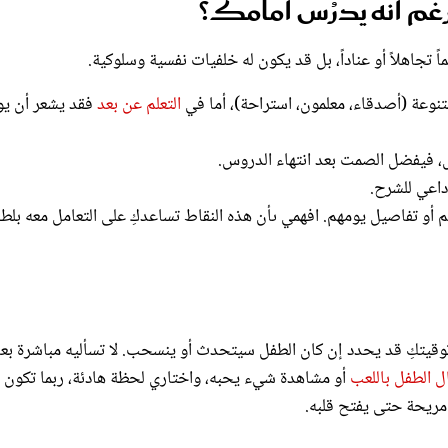
 رغم أنه يدرُس أمامك؟
تجاهلاً أو عناداً، بل قد يكون له خلفيات نفسية وسلوكية.
تنوعة (أصدقاء، معلمون، استراحة)، أما في
التعلم عن بعد
فقد يشعر أن يو
، فيفضل الصمت بعد انتهاء الدروس.
 داعي للشرح.
أو تفاصيل يومهم. افهمي ىأن هذه النقاط تساعدكِ على التعامل معه بل
وقيتكِ قد يحدد إن كان الطفل سيتحدث أو ينسحب. لا تسأليه مباشرة بع
ل الطفل باللعب
أو مشاهدة شيء يحبه، واختاري لحظة هادئة، ربما تكون أث
مريحة حتى يفتح قلبه.