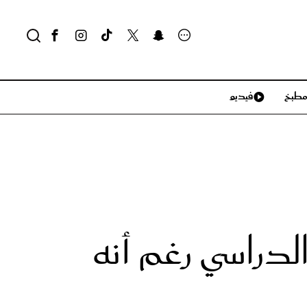
طبخ
فيديو
لايف ستايل
سياحة وسفر
منزل وديكور
تكنولوجيا
راسي رغم أنه