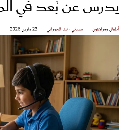
يدرس عن بُعد في الم
قصص ملهمة
مق
شباب وبنات
ست
علاقات زوجية
تق
عر
أطفال ومراهقون
سيدتي - لينا الحوراني
23 مارس 2026