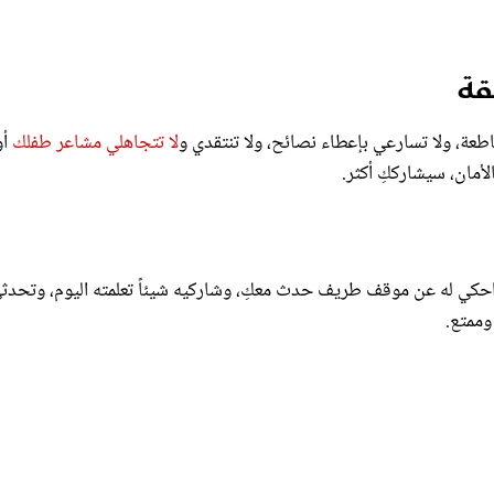
قة
طعة، ولا تسارعي بإعطاء نصائح، ولا تنتقدي و
لا تتجاهلي مشاعر طفلك
أو
لأمان، سيشارككِ أكثر.
ِ، احكي له عن موقف طريف حدث معكِ، وشاركيه شيئاً تعلمته اليوم، وتحد
وممتع.