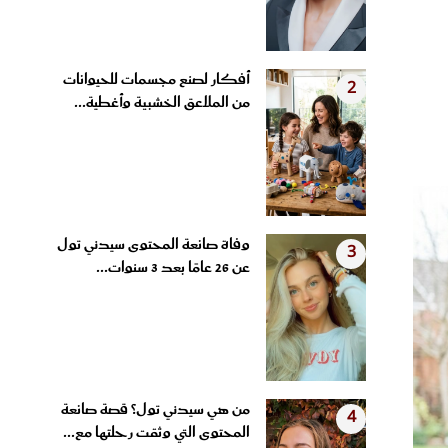
أفكار لصنع مجسمات للحيوانات
2
من الملاعق الخشبية وأغطية...
وفاة صانعة المحتوى سيدني تول
3
عن 26 عامًا بعد 3 سنوات...
من هي سيدني تول؟ قصة صانعة
4
المحتوى التي وثقت رحلتها مع...