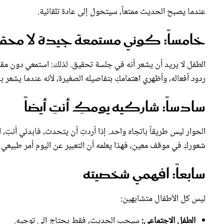
عندما يصبح الحديث ممتعاً، سيتحول إلى عادة تلقائية.
خامساً: كوني مستمعة جيدة لا محق
الطفل لا يريد أن يشعر أنه في جلسة تحقيق. لذلك: استمعي دون مقا
ردود أفعاله، وأظهري اهتمامكِ بتفاصيله الصغيرة، لأنه عندما يشعر با
سادساً: شاركيه يومكِ أنتِ أيضاً
الحوار ليس طريقاً باتجاه واحد. إذا أردتِ أن يتحدث، فابدئي أنت
شعوركِ في موقف معين، فهذا يعلمه أن التعبير عن اليوم أمر طبيعي 
سابعاً: افهمي شخصيته
ليس كل الأطفال متشابهين:
الطفل الاجتماعي:
سيحب الحديث، فقط يحتاج إلى توجيه.