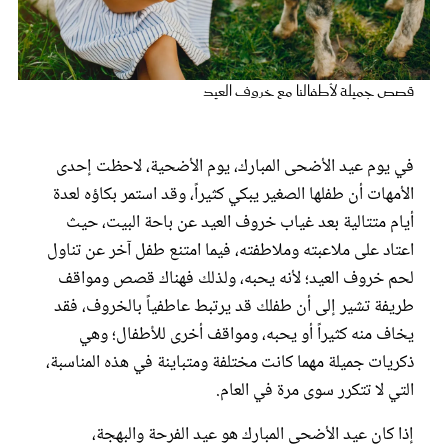
عروس سيدتي
قصص جميلة لأطفالنا مع خروف العيد
في يوم عيد الأضحى المبارك، يوم الأضحية، لاحظت إحدى
الأمهات أن طفلها الصغير يبكي كثيراً، وقد استمر بكاؤه لعدة
أيام متتالية بعد غياب خروف العيد عن باحة البيت، حيث
اعتاد على ملاعبته وملاطفته، فيما امتنع طفل آخر عن تناول
لحم خروف العيد؛ لأنه يحبه، ولذلك فهناك قصص ومواقف
مجلة سيدتي
طريفة تشير إلى أن طفلك قد يرتبط عاطفياً بالخروف، فقد
يخاف منه كثيراً أو يحبه، ومواقف أخرى للأطفال؛ وهي
غلاف رفمي
ذكريات جميلة مهما كانت مختلفة ومتباينة في هذه المناسبة،
التي لا تتكرر سوى مرة في العام.
إذا كان عيد الأضحى المبارك هو عيد الفرحة والبهجة،