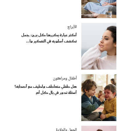
الأبراج
أكثر عبارة يكررها كل برج: جمل
تكشف أسلوبه في التفكير وا...
أطفال ومراهقون
هل طفلي متعاطف ولطيف مع أصحابه؟
أسئلة تدور في بال كل أم
الحمل والولادة