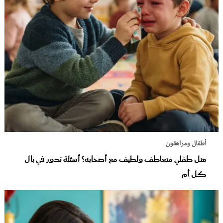
أطفال ومراهقون
هل طفلي متعاطف ولطيف مع أصحابه؟ أسئلة تدور في بال
كل أم