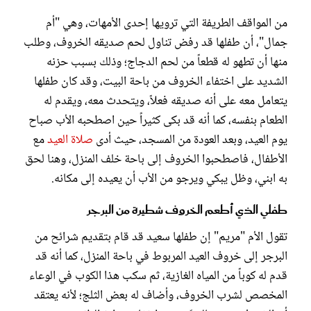
من المواقف الطريفة التي ترويها إحدى الأمهات، وهي "أم
جمال"، أن طفلها قد رفض تناول لحم صديقه الخروف، وطلب
منها أن تطهو له قطعاً من لحم الدجاج؛ وذلك بسبب حزنه
الشديد على اختفاء الخروف من باحة البيت، وقد كان طفلها
يتعامل معه على أنه صديقه فعلاً، ويتحدث معه، ويقدم له
الطعام بنفسه، كما أنه قد بكى كثيراً حين اصطحبه الأب صباح
يوم العيد، وبعد العودة من المسجد، حيث أدى
صلاة العيد
مع
الأطفال، فاصطحبوا الخروف إلى باحة خلف المنزل، وهنا لحق
به ابني، وظل يبكي ويرجو من الأب أن يعيده إلى مكانه.
طفلي الذي أطعم الخروف شطيرة من البرجر
تقول الأم "مريم" إن طفلها سعيد قد قام بتقديم شرائح من
البرجر إلى خروف العيد المربوط في باحة المنزل، كما أنه قد
قدم له كوباً من المياه الغازية، ثم سكب هذا الكوب في الوعاء
المخصص لشرب الخروف، وأضاف له بعض الثلج؛ لأنه يعتقد