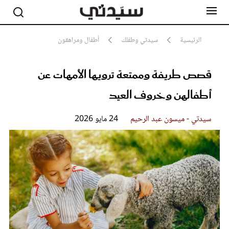
الرئيسية
سيدتي وطفلك
أطفال ومراهقون
قصص طريفة وممتعة ترويها الأمهات عن
مشاهير
أناقة
أطفالهن وخروف العيد
جمال
صحة ورشاقة
سيدتي وطفلك
سيدتي - ميسون عبد الرحيم
24 مايو 2026
لايف ستايل
بلس+
فيديو
مطبخ سيدتي
مقالات الرأي
ستايل
تقارير