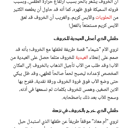
أن الخروف يشعر بالحرّ بسبب ارتفاع حرارة الطقس، وبسبب
فروته السميكة فوق ظهره، كما أنه قد حاول أن يطعمه الكثير
من
الحلويات
والآيس كريم، والغريب أن الخروف قد لعق
الآيس كريم مستمتعاً بالفعل!
طفلي الذي أعطى العيدية للخروف
تروي الأم "شيماء" قصة طريفة لطفلها مع الخروف؛ بأنه قد
صمم على إعطاء
العيدية
للخروف مثلما حصل على العيدية من
الأب! وقد طلب من الأب تأجيل الذهاب بالخروف إلى المكان
المخصص لإعداده ليصبح لحماً صالحاً للطهي، وقد ظل يبكي
حتى وضع الأب فوق فروة الخروف ورقة نقدية، ففرح بها
الابن الصغير، وهمس للخروف بكلمات لم نسمعها في أذنه،
وسمح للأب بعد ذلك باصطحابه.
طفلي الذي خرج بالخروف في نزهة
تروي "أم معاذ" موقفاً طريفاً عن طفلها الذي استبدل حبل