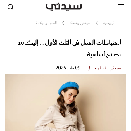
الرئيسية
سيدتي وطفلك
الحمل والولادة
احتياطات الحمل في الثلث الأول... إليك 10
مشاهير
أناقة
نصائح أساسية
جمال
صحة ورشاقة
سيدتي وطفلك
سيدتي - لمياء جمال
09 مايو 2026
لايف ستايل
بلس+
فيديو
مطبخ سيدتي
مقالات الرأي
ستايل
تقارير