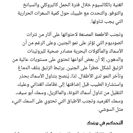
الغنية بالكالسيوم خلال فترة الحمل كالبروكلي والسبانخ
والتوفو. والتحدث مع طبيبك حول كمية السعرات الحرارية
التي يجب تناولها.
وتجنب الأطعمة المصنعة لاحتوائها على آثار من نترات
الصوديوم التي تؤثر على نمو الجنين، وعلى الرغم من أن
الأسماك والمأكولات البحرية مصادر صحية للبروتينات
والدهون، إلا أن بعض أنواعها تحتوي على مستويات عالية من
الزئبق تُشكل خطراً على الجنين. يرتبط الزئبق بتلف الدماغ
وتأخر النمو لدى الأطفال. لذا، يُنصح بتناول الأسماك بحذر
واستشارة الطبيب قبل إضافتها إلى نظامك الغذائي وعليك
التقليل من تناول أسماك التونة، والماكريل، وسمك أبو سيف،
وسمك القرميد وتجنب الأطباق التي تحتوي على السمك النيء
مثل السوشي.
التحكم في وزنك