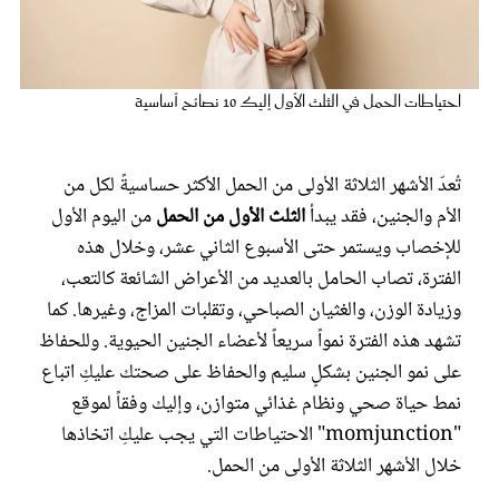
عروس سيدتي
احتياطات الحمل في الثلث الأول إليك 10 نصائح أساسية
تُعدّ الأشهر الثلاثة الأولى من الحمل الأكثر حساسيةً لكل من
الأم والجنين، فقد يبدأ
الثلث الأول من الحمل
من اليوم الأول
للإخصاب ويستمر حتى الأسبوع الثاني عشر، وخلال هذه
الفترة، تصاب الحامل بالعديد من الأعراض الشائعة كالتعب،
وزيادة الوزن، والغثيان الصباحي، وتقلبات المزاج، وغيرها. كما
مجلة سيدتي
تشهد هذه الفترة نمواً سريعاً لأعضاء الجنين الحيوية. وللحفاظ
على نمو الجنين بشكلٍ سليم والحفاظ على صحتك عليكِ اتباع
غلاف رفمي
نمط حياة صحي ونظام غذائي متوازن، وإليك وفقاً لموقع
"momjunction" الاحتياطات التي يجب عليكِ اتخاذها
خلال الأشهر الثلاثة الأولى من الحمل.