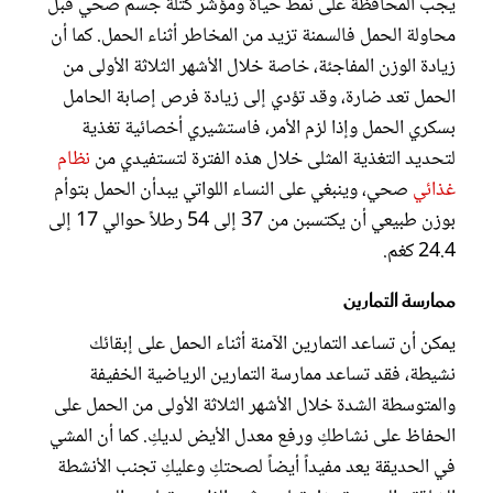
يجب المحافظة على نمط حياة ومؤشر كتلة جسم صحي قبل
محاولة الحمل فالسمنة تزيد من المخاطر أثناء الحمل. كما أن
زيادة الوزن المفاجئة، خاصة خلال الأشهر الثلاثة الأولى من
الحمل تعد ضارة، وقد تؤدي إلى زيادة فرص إصابة الحامل
بسكري الحمل وإذا لزم الأمر، فاستشيري أخصائية تغذية
لتحديد التغذية المثلى خلال هذه الفترة لتستفيدي من
نظام
غذائي
صحي، وينبغي على النساء اللواتي يبدأن الحمل بتوأم
بوزن طبيعي أن يكتسبن من 37 إلى 54 رطلاً حوالي 17 إلى
24.4 كغم.
ممارسة التمارين
يمكن أن تساعد التمارين الآمنة أثناء الحمل على إبقائك
نشيطة، فقد تساعد ممارسة التمارين الرياضية الخفيفة
والمتوسطة الشدة خلال الأشهر الثلاثة الأولى من الحمل على
الحفاظ على نشاطكِ ورفع معدل الأيض لديكِ. كما أن المشي
في الحديقة يعد مفيداً أيضاً لصحتكِ وعليكِ تجنب الأنشطة