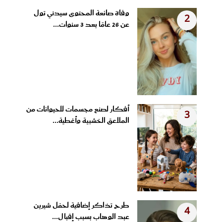
وفاة صانعة المحتوى سيدني تول
2
عن 26 عامًا بعد 3 سنوات...
أفكار لصنع مجسمات للحيوانات من
3
الملاعق الخشبية وأغطية...
طرح تذاكر إضافية لحفل شيرين
4
عبد الوهاب بسبب إقبال...