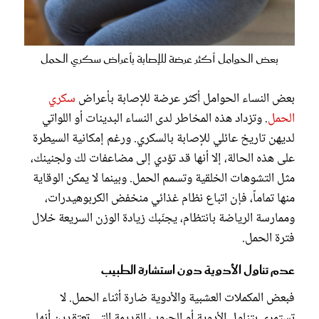
بعض الحوامل أكثر عرضة للإصابة بأعراض سكري الحمل
بعض النساء الحوامل أكثر عرضة للإصابة بأعراض
سكري
الحمل
. وتزداد هذه المخاطر لدى النساء البدينات أو اللواتي
لديهن تاريخ عائلي للإصابة بالسكري. ورغم إمكانية السيطرة
على هذه الحالة، إلا أنها قد تؤدي إلى مضاعفات لك ولجنينك،
مثل التشوهات الخلقية وتسمم الحمل. وبينما لا يمكن الوقاية
منها تماماً، فإن اتباع نظام غذائي منخفض الكربوهيدرات،
وممارسة الرياضة بانتظام، يجنّبك زيادة الوزن السريعة خلال
فترة الحمل.
عدم تناول الأدوية دون استشارة الطبيب
فبعض المكملات العشبية والأدوية ضارة أثناء الحمل. لا
تستمري بتناول الأدوية أو الحبوب القديمة التي تعتقدين أنها