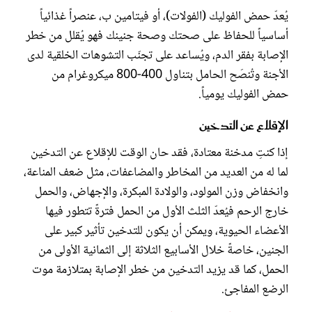
يُعدّ حمض الفوليك (الفولات)، أو فيتامين ب، عنصراً غذائياً
أساسياً للحفاظ على صحتك وصحة جنينك فهو يُقلل من خطر
الإصابة بفقر الدم، ويُساعد على تجنّب التشوهات الخلقية لدى
الأجنة وتُنصَح الحامل بتناول 400-800 ميكروغرام من
حمض الفوليك يومياً.
الإقلاع عن التدخين
إذا كنتِ مدخنة معتادة، فقد حان الوقت للإقلاع عن التدخين
لما له من العديد من المخاطر والمضاعفات، مثل ضعف المناعة،
وانخفاض وزن المولود، والولادة المبكرة، والإجهاض، والحمل
خارج الرحم فيُعدّ الثلث الأول من الحمل فترةً تتطور فيها
الأعضاء الحيوية، ويمكن أن يكون للتدخين تأثير كبير على
الجنين، خاصةً خلال الأسابيع الثلاثة إلى الثمانية الأولى من
الحمل، كما قد يزيد التدخين من خطر الإصابة بمتلازمة موت
الرضع المفاجئ.