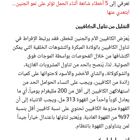
تعرفي إلى
5 أخطاء شائعة أثناء الحمل تؤثر على نمو الجنين...
ابتعدي عنها
التقليل من تناول الكافيين
يُعرّض الكافيين الأم والجنين للخطر، فقد يرتبط الإفراط في
تناول الكافيين بالولادة المبكرة والتشوهات الخلقية التي يمكن
اكتشافها من خلال الفحوصات بواسطة الموجات فوق
الصوتية. لذا، يُنصح بالحد من تناول المشروبات الغازية،
والشوكولاتة، والشاي الأخضر والأسود لاحتوائها على كميات
زائدة من الكافيين، ويجب على النساء الحوامل الحد من
استهلاكهن الكافيين إلى أقل من 200 ملليغرام يومياً، أي ما
يعادل كوباً واحداً من القهوة 313 مل، ويجب الانتباه إلى أن
القهوة منزوعة الكافيين تحتوي على نسبة كافيين أقل بنسبة
97% من القهوة العادية. ويُعتبر تناولها باعتدال خياراً جيداً
لمن يتناولون القهوة بانتظام.