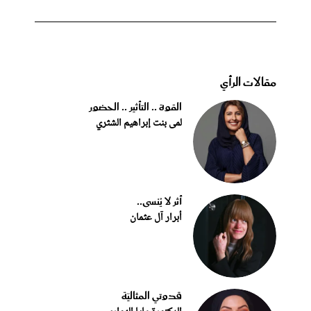
مقالات الرأي
القوة .. التأثير .. الحضور
لمى بنت إبراهيم الشثري
أثر لا يُنسى..
أبرار آل عثمان
قدوتي المثاليّة