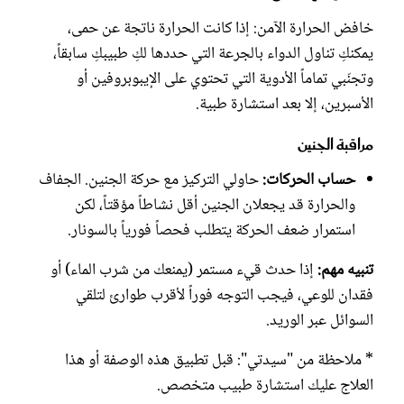
خافض الحرارة الآمن: إذا كانت الحرارة ناتجة عن حمى،
يمكنكِ تناول الدواء بالجرعة التي حددها لكِ طبيبكِ سابقاً،
وتجنّبي تماماً الأدوية التي تحتوي على الإيبوبروفين أو
الأسبرين، إلا بعد استشارة طبية.
مراقبة الجنين
حساب الحركات:
حاولي التركيز مع حركة الجنين. الجفاف
والحرارة قد يجعلان الجنين أقل نشاطاً مؤقتاً، لكن
استمرار ضعف الحركة يتطلب فحصاً فورياً بالسونار.
تنبيه مهم:
إذا حدث قيء مستمر (يمنعك من شرب الماء) أو
فقدان للوعي، فيجب التوجه فوراً لأقرب طوارئ لتلقي
السوائل عبر الوريد.
* ملاحظة من "سيدتي": قبل تطبيق هذه الوصفة أو هذا
العلاج عليك استشارة طبيب متخصص.