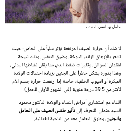
عروس سيدتي
حامل وطقس الصيف
لا شك أن حرارة الصيف المرتفعة تؤثر سلباً على الحامل؛ حيث
تشعر بالإرهاق الزائد، الدوخة، وضيق التنفس، وذلك نتيجة
لفقدان السوائل، وتغيرات ضغط الدم، مما يقلل نشاطها البدني،
وهذا بدوره يشكّل خطراً على الجنين بزيادة احتمالات الولادة
المبكرة أو العيوب الخلقية، خاصة إذا ارتفعت حرارة جسم الأم
مجلة سيدتي
لأكثر من 39.5 درجة مئوية (في الشهور الأولى للحمل).
اللقاء مع استشاري أمراض النساء والولادة الدكتور محمود
غلاف رفمي
السيد عثمان، للتعرف إلى
تأثير طقس الصيف على الحامل
والجنين
، وطرق التعامل معه من الناحية الغذائية.