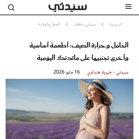
الرئيسية
سيدتي وطفلك
الحمل والولادة
الحامل وحرارة الصيف: أطعمة أساسية
مشاهير
أناقة
وأخرى تجنبيها على مائدتك اليومية
جمال
صحة ورشاقة
سيدتي وطفلك
سيدتي - خيرية هنداوي
16 مايو 2026
لايف ستايل
بلس+
فيديو
مطبخ سيدتي
مقالات الرأي
ستايل
تقارير