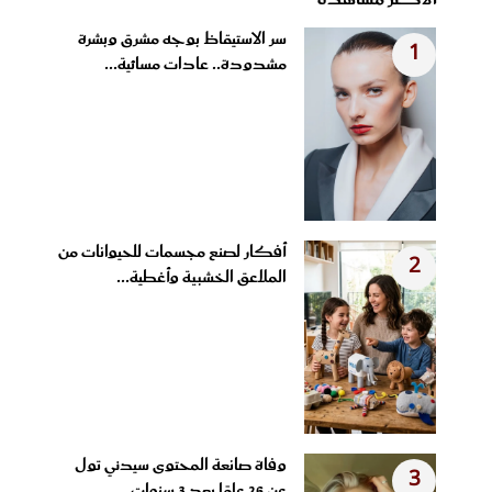
سر الاستيقاظ بوجه مشرق وبشرة
1
مشدودة.. عادات مسائية...
أفكار لصنع مجسمات للحيوانات من
2
الملاعق الخشبية وأغطية...
وفاة صانعة المحتوى سيدني تول
3
عن 26 عامًا بعد 3 سنوات...