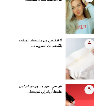
لا تتخلصي من ملابسك المبقعة
4
بالأصفر من التعرق.. 5...
مَن هي جورجينا رودريغيز؟ مِن
5
عارضة أزياء إلى شريكة...