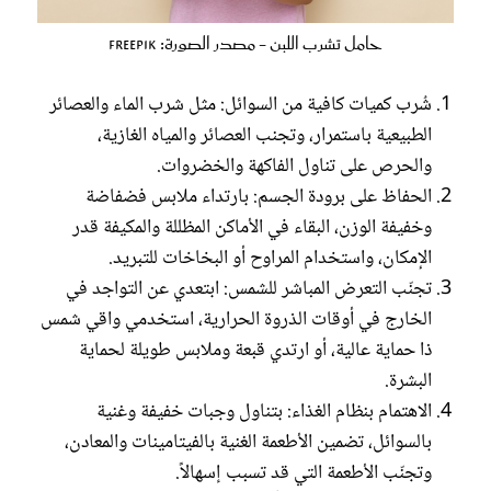
حامل تشرب اللبن - مصدر الصورة: Freepik
شُرب كميات كافية من السوائل: مثل شرب الماء والعصائر
الطبيعية باستمرار، وتجنب العصائر والمياه الغازية،
والحرص على تناول الفاكهة والخضروات.
الحفاظ على برودة الجسم: بارتداء ملابس فضفاضة
وخفيفة الوزن، البقاء في الأماكن المظللة والمكيفة قدر
الإمكان، واستخدام المراوح أو البخاخات للتبريد.
تجنّب التعرض المباشر للشمس: ابتعدي عن التواجد في
الخارج في أوقات الذروة الحرارية، استخدمي واقي شمس
ذا حماية عالية، أو ارتدي قبعة وملابس طويلة لحماية
البشرة.
الاهتمام بنظام الغذاء: بتناول وجبات خفيفة وغنية
بالسوائل، تضمين الأطعمة الغنية بالفيتامينات والمعادن،
وتجنّب الأطعمة التي قد تسبب إسهالاً.