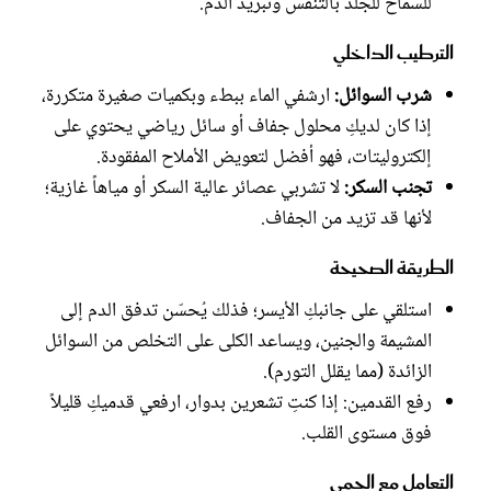
للسماح للجلد بالتنفس وتبريد الدم.
الترطيب الداخلي
شرب السوائل:
ارشفي الماء ببطء وبكميات صغيرة متكررة،
إذا كان لديكِ محلول جفاف أو سائل رياضي يحتوي على
إلكتروليتات، فهو أفضل لتعويض الأملاح المفقودة.
تجنب السكر:
لا تشربي عصائر عالية السكر أو مياهاً غازية؛
لأنها قد تزيد من الجفاف.
الطريقة الصحيحة
استلقي على جانبكِ الأيسر؛ فذلك يُحسّن تدفق الدم إلى
المشيمة والجنين، ويساعد الكلى على التخلص من السوائل
الزائدة (مما يقلل التورم).
رفع القدمين: إذا كنتِ تشعرين بدوار، ارفعي قدميكِ قليلاً
فوق مستوى القلب.
التعامل مع الحمى