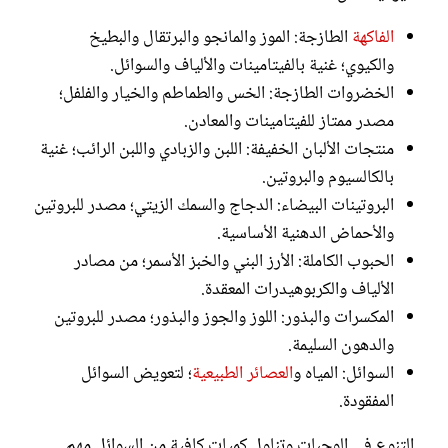
الفاكهة
الطازجة: الموز والمانجو والبرتقال والبطيخ
والكيوي؛ غنية بالفيتامينات والألياف والسوائل.
الخضروات الطازجة: الخس والطماطم والخيار والفلفل؛
مصدر ممتاز للفيتامينات والمعادن.
منتجات الألبان الخفيفة: اللبن والزبادي واللبن الرائب؛ غنية
بالكالسيوم والبروتين.
البروتينات البيضاء: الدجاج والسمك الزيتي؛ مصدر للبروتين
والأحماض الدهنية الأساسية.
الحبوب الكاملة: الأرز البني والخبز الأسمر؛ من مصادر
الألياف والكربوهيدرات المعقدة.
المكسرات والبذور: اللوز والجوز والبذور؛ مصدر للبروتين
والدهون السليمة.
السوائل: المياه و
العصائر الطبيعية
؛ لتعويض السوائل
المفقودة.
التنوع في الوجبات وتناول كميات كافية من السوائل مهم