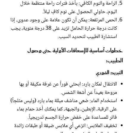
الراحة والنوم الكافي: بأخذ فترات راحة منتظمة خلال
اليوم، حاولي الحصول على نوم كافٍ ليلاً.
الحمى المرتفعة: يمكن أن تكون علامة على وجود عدوى، إذا
كانت درجة حرارة الحامل تزيد على 38 درجة مئوية، يجب
استشارة الطبيب لتحديد السبب.
خطوات أساسية للإسعافات الأولية حتى وصول
الطبيب:
التبريد الفوري
الانتقال لمكان بارد: ابحثي فوراً عن غرفة مكيفة أو بها
مروحة بعيداً عن أشعة الشمس.
استخدام الماء: ضعي مناشف مبللة بماء بارد (وليس مثلجاً)
على الرقبة، الإبطين، والجبهة، كما يمكنكِ أخذ حمام بماء
فاتر للمساعدة على خفض حرارة الجسم تدريجياً.
تخفيف الملابس: انزعي أي ملابس ضيقة أو طبقات زائدة