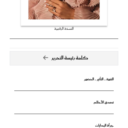
النسخة الرقمية
كلمة رئيسة التحرير
القوة .. التأثير .. الحضور
تصدق الأحلام
جرأة البدايات