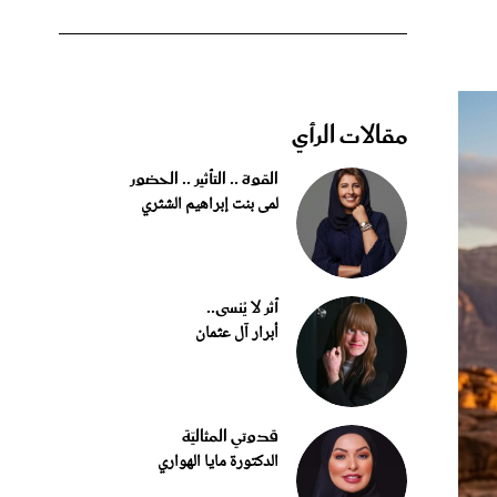
مقالات الرأي
القوة .. التأثير .. الحضور
لمى بنت إبراهيم الشثري
أثر لا يُنسى..
أبرار آل عثمان
قدوتي المثاليّة
الدكتورة مايا الهواري