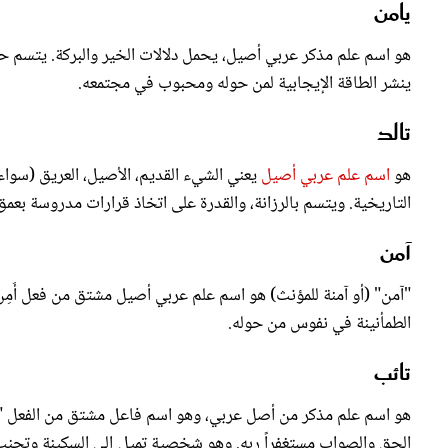
يامن
هو اسم علم مذكر عربي أصيل، يحمل دلالات الخير والبركة. يتسم ح
ينشر الطاقة الإيجابية لمن حوله ومحبوب في مجتمعه.
تالد
هو
اسم علم عربي أصيل
يعني الشيء القديم، الأصيل، العريق (سواء ك
التاريخية. ويتسم بالرزانة، والقدرة على اتخاذ قرارات مدروسة بعمق
آمن
"آمن" (أو آمنة للمؤنث) هو اسم علم عربي أصيل مشتق من فعل أَمِنَ،
الطمأنينة في نفوس من حوله.
تائب
هو اسم علم مذكر من أصل عربي، وهو اسم فاعل مشتق من الفعل "تا
الحق والصواب مستغفراً ربه. وهو شخصية تميل إلى السكينة وتجنب