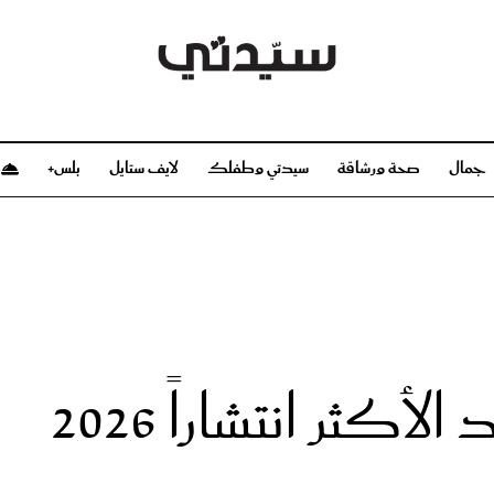
جمال
صحة ورشاقة
سيدتي وطفلك
لايف ستايل
بلس+
م
صحة ورشاقة
سيدتي وطفلك
بشرة
صحة
الحمل والولادة
ريحات
رشاقة و تغذية
مولودك
وعطور
أطفال ومراهقون
صحة الطفل
كثر انتشاراً 2026
مجلة سيدتي
مناسبات X سيدتي
ديو
عن سيدتي
بخ سيدتي
فريق سيدتي