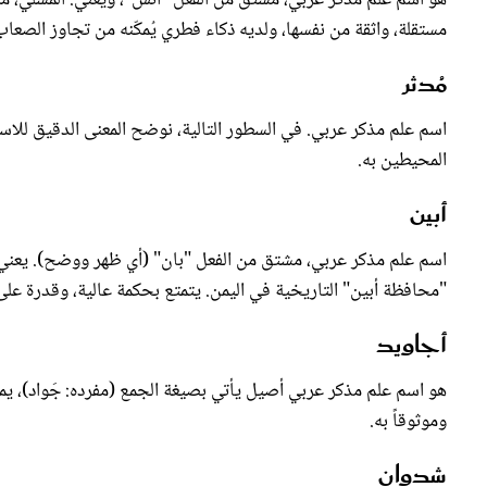
مستقلة، واثقة من نفسها، ولديه ذكاء فطري يُمكّنه من تجاوز الصعاب
مُدثر
اسم علم مذكر عربي. في السطور التالية، نوضح المعنى الدقيق لل
المحيطين به.
أبين
اسم علم مذكر عربي، مشتق من الفعل "بان" (أي ظهر ووضح). يعني في 
"محافظة أبين" التاريخية في اليمن. يتمتع بحكمة عالية، وقدرة على
أجاويد
هو اسم علم مذكر عربي أصيل يأتي بصيغة الجمع (مفرده: جَواد)، يم
وموثوقاً به.
شدوان