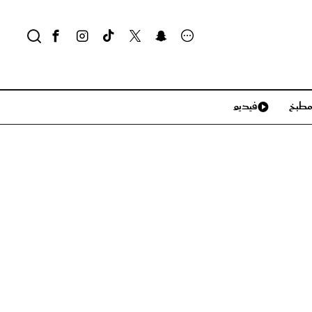
طبخ
فيديو
لايف ستايل
سياحة وسفر
منزل وديكور
تكنولوجيا