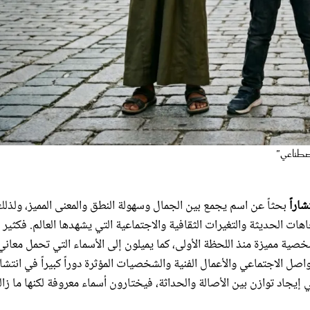
شاراً
بحثاً عن اسم يجمع بين الجمال وسهولة النطق والمعنى المميز، ولذلك
 نتيجة تأثر العائلات بالاتجاهات الحديثة والتغيرات الثقافية والاجتماعية التي يشهدها العالم. فكثي
شخصية مميزة منذ اللحظة الأولى، كما يميلون إلى الأسماء التي تحمل معاني
ل الاجتماعي والأعمال الفنية والشخصيات المؤثرة دوراً كبيراً في انتشا
يجاد توازن بين الأصالة والحداثة، فيختارون أسماء معروفة لكنها ما زا