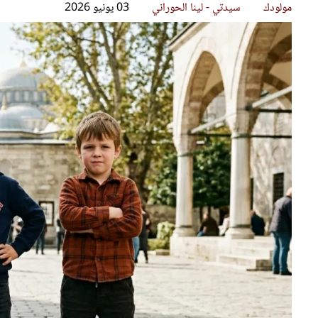
قصص ملهمة
مق
شباب وبنات
ست
علاقات زوجية
تق
عر