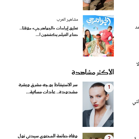
مشاهير العرب
د
تعليق إيرادات «الجواهرجي» مؤقتًا..
صناع الفيلم يكشفون ا...
ا
الأكثر مشاهدة
سر الاستيقاظ بوجه مشرق وبشرة
1
مشدودة.. عادات مسائية...
لتي
وفاة صانعة المحتوى سيدني تول
ية
2