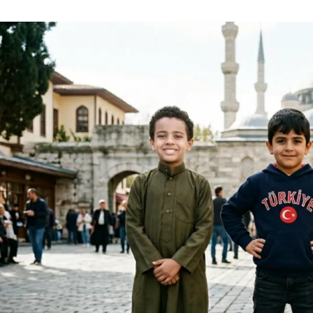
الات الرأي
تطبيقات سيدتي
ايل
دليل السفر
ارير
آخر الأخبار
وس سيدتي
مجلة سيد
غلاف رف