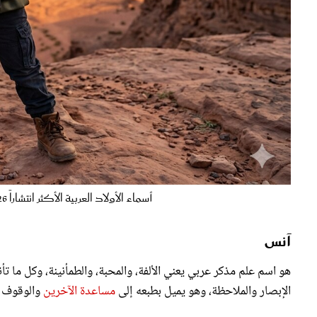
أسماء الأولاد العربية الأكثر انتشاراً 2026 "صورة تعبيرية - أُنشئت بالذكاء الاصطناعي"
آنس
هو اسم علم مذكر عربي يعني الألفة، والمحبة، والطمأنينة، وكل ما ت
الإبصار والملاحظة، وهو يميل بطبعه إلى
مساعدة الآخرين
والوقوف ب