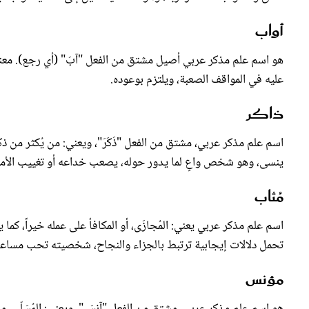
أواب
هو اسم علم مذكر عربي أصيل مشتق من الفعل "آبَ" (أي رجع). معناه: 
عليه في المواقف الصعبة، ويلتزم بوعوده.
ذاكر
اسم علم مذكر عربي، مشتق من الفعل "ذَكَرَ"، ويعني: من يُكثر من ذكر
ينسى، وهو شخص واعٍ لما يدور حوله، يصعب خداعه أو تغييب الأمور
مُثاب
اسم علم مذكر عربي يعني: المُجازَى، أو المكافأ على عمله خيراً، كما ي
تحمل دلالات إيجابية ترتبط بالجزاء والنجاح، شخصيته تحب مساعدة 
مؤنس
هو اسم علم مذكر عربي، مشتق من الفعل "آنسَ"، ويعني: المُسَلّي،