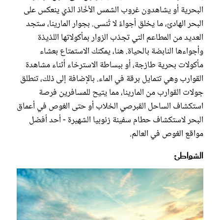
البحرية أو يشاهدون غروب الشمس الأخّاذ الذي ينعكس على
البحر الهادئ، ما يخلق أجواءً لا تُنسى. بجوار المارينا، ستجد
العديد من المطاعم التي تجذب الزوار بمأكولاتها اللذيذة
وأجواءها النابضة بالحياة. هنا، يمكنك الاستمتاع بعشاء
مأكولات بحرية طازجة، أو ببساطة الاسترخاء أثناء مشاهدة
القوارب وهي تتمايل برقة في الماء. بالإضافة إلى ذلك، تنطلق
جولات القوارب من المارينا، مما يتيح للمسافرين فرصة
استكشاف الساحل القبرصي الخلاب أو حتى الغوص في أعماق
البحر لاستكشاف حطام سفينة زنوبيا الشهيرة - أحد أفضل
مواقع الغوص في العالم.
الشواطئ