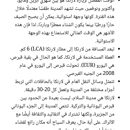
الوقت المفضل لزيارة لارنكا هو بين شهري أبريل ومايو،
وأكتوبر ونوفمبر، حيث تشهد المدينة طقسًا معتدلًا خلال
هذه الفترة. كونها وجهة استوائية، يمكن أن يصبح الصيف
حارًا ورطبًا بينما يكون الشتاء ممطرًا وباردًا، لذا فإن هذه
الأشهر هي الوقت المثالي للاستمتاع بهذه الوجهة
الاستوائية.
تبعد المسافة من لارنكا إلى مطار لارنكا (LCA) 6 كم.
العملة المستخدمة في لارنكا، كما هو الحال في بقية قبرص،
هي اليورو (EUR). تحولت قبرص إلى اليورو في عام
2008 من الجنيه القبرصي.
تتمثل وسائل النقل العام في لارنكا بالحافلات التي تربط
أجزاء مختلفة من المدينة وتعمل كل 20-30 دقيقة.
لارنكا هي مدينة السلام، ليست بعيدة عن الحدود بين
قبرص اليونانية والتركية. تنتمي المدينة إلى الجزء اليوناني
من الجزيرة، ولكنها تشترك في التقاليد والثقافة أيضًا مع
الأتراك. على أية حال، يعرف السياح أنه مكان رائع لقضاء