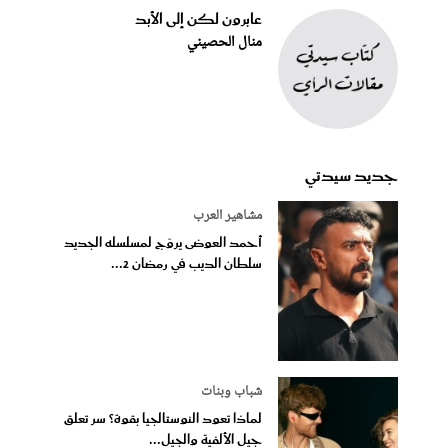
عابرون لكن إلى الأبد
منال الحصيني
جديد سيدتي
مشاهير العرب
أحمد العوضى يروّج لمسلسله الجديد
سلطان الديب في رمضان 2...
شباب وبنات
لماذا تعود النوستالجيا بقوة؟ سر تعلق
جيل الألفية والجيل...