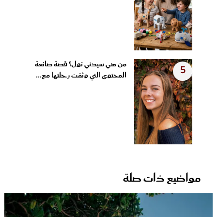
من هي سيدني تول؟ قصة صانعة
5
المحتوى التي وثقت رحلتها مع...
مواضيع ذات صلة