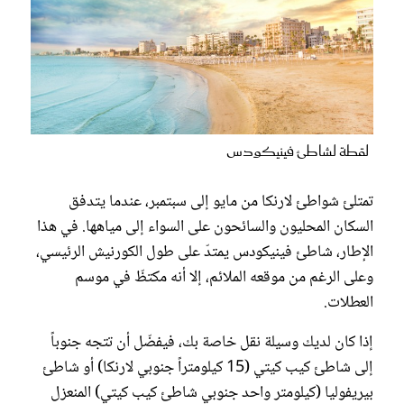
لقطة لشاطئ فينيكودس
تمتلئ شواطئ لارنكا من مايو إلى سبتمبر، عندما يتدفق
السكان المحليون والسائحون على السواء إلى مياهها. في هذا
الإطار، شاطئ فينيكودس يمتدّ على طول الكورنيش الرئيسي،
وعلى الرغم من موقعه الملائم، إلا أنه مكتظّ في موسم
العطلات.
إذا كان لديك وسيلة نقل خاصة بك، فيفضّل أن تتجه جنوباً
إلى شاطئ كيب كيتي (15 كيلومتراً جنوبي لارنكا) أو شاطئ
بيريفوليا (كيلومتر واحد جنوبي شاطئ كيب كيتي) المنعزل