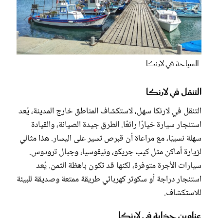
السياحة في لارنكا
التنقل في لارنكا
التنقل في لارنكا سهل، لاستكشاف المناطق خارج المدينة، يُعد
استئجار سيارة خيارًا رائعًا. الطرق جيدة الصيانة، والقيادة
سهلة نسبيًا، مع مراعاة أن قبرص تسير على اليسار. هذا مثالي
لزيارة أماكن مثل كيب جريكو، ونيقوسيا، وجبال ترودوس.
سيارات الأجرة متوفرة، لكنها قد تكون باهظة الثمن. يُعد
استئجار دراجة أو سكوتر كهربائي طريقة ممتعة وصديقة للبيئة
للاستكشاف.
عناوين جذابة في لارنكا