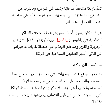
تعدّ لارنكا منتجعاً ساحليًّا رئيساً في قبرص؛ وبالقرب من
الشاطئ ثمة متنزه على الواجهة البحرية، تصطفّ على جانبيه
أشجار النخيل المتمايلة.
لارنكا مكان يتميز بأجواء مميزة وهادئة بخلاف المراكز
الصاخبة في بافوس و
ليماسول
، ويضمّ بعض أفضل شواطئ
الجزيرة والقرى ومناطق الجذب في منطقة غابات ماهيراس.
في الآتي، أشهر العناوين السياحية في لارنكا.
هالة سلطان تكه
يتصدر الموقع قائمة الوجهات التي يجب زيارتها، إذ يقع هذا
المسجد والضريح على الجانب الغربي من بحيرة لارنكا
المالحة، وتحديداً على بعد ثلاثة كيلومترات غرب وسط لارنكا.
بُني المسجد الحالي من قبل العثمانيين، ويعود تاريخه إلى سنة
1816.