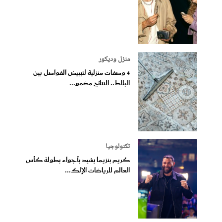
منزل وديكور
4 وصفات منزلية لتبييض الفواصل بين
البلاط.. النتائج مضمو...
تكنولوجيا
كريم بنزيما يشيد بأجواء بطولة كأس
العالم للرياضات الإلك...