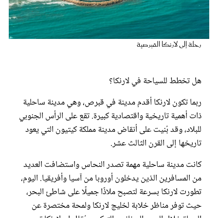
عروس سيدتي
رحلة إلى لارنكا القبرصية
هل تخطط للسياحة في لارنكا؟
ربما تكون لارنكا أقدم مدينة في قبرص، وهي مدينة ساحلية
ذات أهمية تاريخية واقتصادية كبيرة. تقع على الرأس الجنوبي
للبلاد، وقد بُنيت على أنقاض مدينة مملكة كيتيون التي يعود
تاريخها إلى القرن الثالث عشر.
مجلة سيدتي
كانت مدينة ساحلية مهمة تصدر النحاس واستضافت العديد
غلاف رفمي
من المسافرين الذين يدخلون أوروبا من آسيا وأفريقيا. اليوم،
تطورت لارنكا بسرعة لتصبح ملاذًا جميلًا على شاطئ البحر،
حيث توفر مناظر خلابة لخليج لارنكا ولمحة مختصرة عن