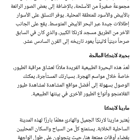
مجموعةً صغيرةً من الأسلحة، بالإضافة إلى بعض الصور الرائعة
بالأبيض والأسود للمنطقة المحلية. يوفر التسلق على الأسوار
إطلالات جيدة عبر البحر الأبيض المتوسط. يقع على الجانب
الآخر من الطريق مسجد لارنكا الكبير، والذي كان في السابق
صرحاً دينيّاً لاتينيّاً يعود تاريخه إلى القرن السادس عشر.
بحيرة لارنكا المالحة
تُعدّ هذه البحيرة الطبيعية الفريدة ملاذًا لعشاق مراقبة الطيور،
خاصةً خلال مواسم الهجرة. بسيارتك المستأجرة، يمكنك
الوصول بسهولة إلى أفضل مواقع المشاهدة لمشاهدة طيور
الفلامنجو وأنواع الطيور الأخرى في بيئتها الطبيعية.
مارينا لارنكا
يُعتبر مارينا لارنكا الجميل والهادئ معلمًا بارزًا لهذه المدينة
الساحلية الخلابة. يستمتع كلٌ من السياح والسكان المحليين
بقضاء أوقات ممتعة هنا، حيث يتجولون على طول الواجهة