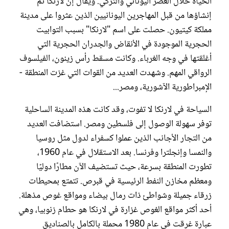
الحياة خلال العصر اليوناني والتركي. ويُقال إن لارنكا تم
إنشاؤها من قبل المهاجرين اليونانيين الذين عثروا على مدينة
مملكة كيتيون. حصلت على اسم "لارنكا" بسبب التوابيت
الحجرية الموجودة في الأنقاض والجدران الحجرية التي
أغلقتها في وجه الغرباء. وكانت مسقط رأس زينون، الفيلسوف
الرواقي المهم. وشهدت العديد من القوات التي غزت المنطقة -
الإمبراطورية الآشورية، ومصر...
السياحة في لارنكا لا تفوت، وقد كانت هذه المدينة الساحلية
توفر سهولة الوصول إلى فلسطين ومصر. استضافت العديد
من التجار الأجانب الذين عملوا كسفراء لدول مثل روسيا
والنمسا وإنجلترا وفرنسا. بعد الاستقلال في عام 1960،
تطورت المنطقة بسرعة، حيث تستضيف الآن مطارًا دوليًا
ومعظم مخازن النفط الرئيسية في قبرص. تتمتع بمحيطات
زرقاء جميلة وشواطئ ذات رمال بيضاء ومواقع غوص مذهلة.
أحد أكثر مواقع الغوص غزارة في لارنكا هو حطام زنوبيا، وهي
عبارة غرقت في عام 1980 محملة بالكامل بالصناديق