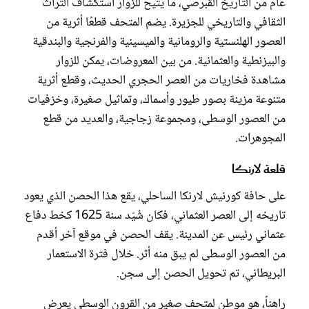
عام من التاريخ القبرصي، ما يتيح للزوار استكشاف التراث
الثقافي والتاريخي للجزيرة. يضم المتحف قطعًا أثرية من
العصور الهلنستية والرومانية والميسينية والفرنجية والبندقية
والبيزنطية والعثمانية. من بين المعروضات، يمكن للزوار
مشاهدة فخاريات من العصر الحجري الحديث، وقطع أثرية
متنوعة مزينة بصور طيور وأسماك، وتماثيل صغيرة، وخزفيات
من العصور الوسطى، ومجموعة زجاجية، والعديد من قطع
المجوهرات.
قلعة لارنكا
على حافة كورنيش لارنكا الساحلي، يقع هذا الحصن الذي يعود
تاريخه إلى العصر العثماني، فكان شُيّد سنة 1625 كخط دفاع
عثماني رئيس عن المدينة. يقف الحصن في موقع آخر أقدم
من العصور الوسطى لم يبق منه أثر. خلال فترة الاستعمار
البريطاني، تم تحويل الحصن إلى سجن.
راهناً، هو موطن لمتحف صغير من القرون الوسطى يعرض