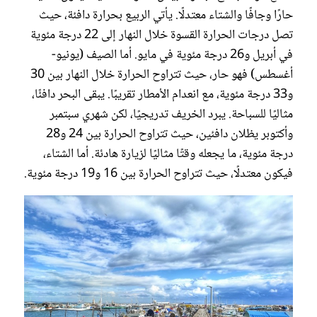
حارًا وجافًا والشتاء معتدلًا. يأتي الربيع بحرارة دافئة، حيث
تصل درجات الحرارة القسوة خلال النهار إلى 22 درجة مئوية
في أبريل و26 درجة مئوية في مايو. أما الصيف (يونيو-
أغسطس) فهو حار، حيث تتراوح الحرارة خلال النهار بين 30
و33 درجة مئوية، مع انعدام الأمطار تقريبًا. يبقى البحر دافئًا،
مثاليًا للسباحة. يبرد الخريف تدريجيًا، لكن شهري سبتمبر
وأكتوبر يظلان دافئين، حيث تتراوح الحرارة بين 24 و28
درجة مئوية، ما يجعله وقتًا مثاليًا لزيارة هادئة. أما الشتاء،
فيكون معتدلًا، حيث تتراوح الحرارة بين 16 و19 درجة مئوية.