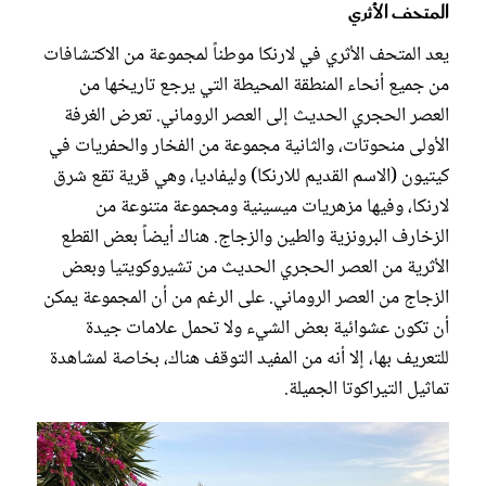
المتحف الأثري
يعد المتحف الأثري في لارنكا موطناً لمجموعة من الاكتشافات
من جميع أنحاء المنطقة المحيطة التي يرجع تاريخها من
العصر الحجري الحديث إلى العصر الروماني. تعرض الغرفة
الأولى منحوتات، والثانية مجموعة من الفخار والحفريات في
كيتيون (الاسم القديم للارنكا) وليفاديا، وهي قرية تقع شرق
لارنكا، وفيها مزهريات ميسينية ومجموعة متنوعة من
الزخارف البرونزية والطين والزجاج. هناك أيضاً بعض القطع
الأثرية من العصر الحجري الحديث من تشيروكويتيا وبعض
الزجاج من العصر الروماني. على الرغم من أن المجموعة يمكن
أن تكون عشوائية بعض الشيء ولا تحمل علامات جيدة
للتعريف بها، إلا أنه من المفيد التوقف هناك، بخاصة لمشاهدة
تماثيل التيراكوتا الجميلة.