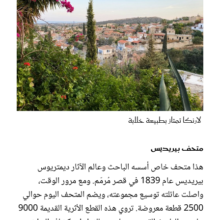
لارنكا تمتاز بطبيعة خلابة
متحف بيريديس
هذا متحف خاص أسسه الباحث وعالم الآثار ديمتريوس
بيريديس عام 1839 في قصر مُرمّم. ومع مرور الوقت،
واصلت عائلته توسيع مجموعته، ويضم المتحف اليوم حوالي
2500 قطعة معروضة. تروي هذه القطع الأثرية القديمة 9000