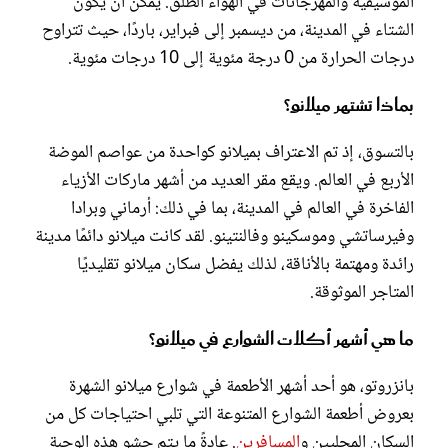
الموسيقية والمهرجانات في الهواء الطلق. يمكن أن يكون
الشتاء في المدينة، من ديسمبر إلى فبراير، باردًا، حيث تتراوح
درجات الحرارة من 0 درجة مئوية إلى 10 درجات مئوية.
بماذا تشتهر ميلانو؟
بالتسوق، إذ تم الاعتراف بميلانو كواحدة من عواصم الموضة
الأربع في العالم. ويقع مقر العديد من أشهر ماركات الأزياء
الفاخرة في العالم في المدينة، بما في ذلك: أرماني وبرادا
وفيرساتشي وموسكينو وفالنتينو. لقد كانت ميلانو دائمًا مدينة
رائدة ومهتمة بالأناقة، لذلك يفضل سكان ميلانو تقليديًا
المتاجر الموثوقة.
ما هي أشهر أكلات الشوارع في ميلانو؟
بانزروتو، هو أحد أشهر الأطعمة في شوارع ميلانو الشهرة
بعروض أطعمة الشوارع المتنوعة التي تلبي احتياجات كل من
السكان المحليين و
المسافرين
. عادةً ما يتم حشو هذه الوجبة