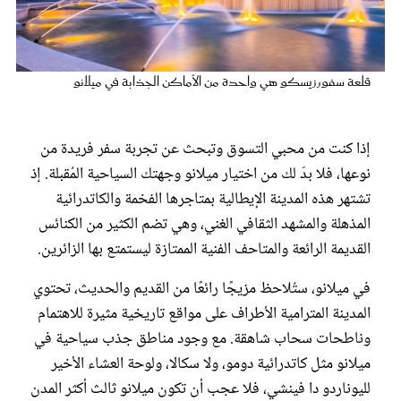
عروس سيدتي
قلعة سفورزيسكو هي واحدة من الأماكن الجذابة في ميلانو
إذا كنت من محبي التسوق وتبحث عن تجربة سفر فريدة من
نوعها، فلا بدّ لك من اختيار ميلانو وجهتك السياحية المُقبلة. إذ
تشتهر هذه المدينة الإيطالية بمتاجرها الفخمة والكاتدرائية
المذهلة والمشهد الثقافي الغني، وهي تضم الكثير من الكنائس
القديمة الرائعة والمتاحف الفنية الممتازة ليستمتع بها الزائرين.
مجلة سيدتي
في ميلانو، ستُلاحظ مزيجًا رائعًا من القديم والحديث، تحتوي
المدينة المترامية الأطراف على مواقع تاريخية مثيرة للاهتمام
غلاف رفمي
وناطحات سحاب شاهقة. مع وجود مناطق جذب سياحية في
ميلانو مثل كاتدرائية دومو، ولا سكالا، ولوحة العشاء الأخير
لليوناردو دا فينشي، فلا عجب أن تكون ميلانو ثالث أكثر المدن