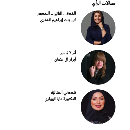
مقالات الرأي
القوة .. التأثير .. الحضور
لمى بنت إبراهيم الشثري
أثر لا يُنسى..
أبرار آل عثمان
قدوتي المثاليّة
الدكتورة مايا الهواري