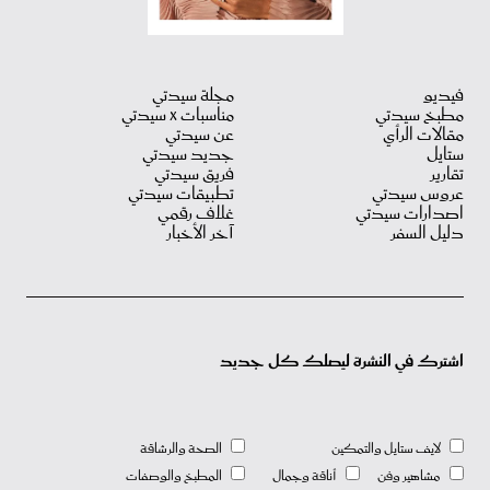
فيديو
مجلة سيدتي
مطبخ سيدتي
مناسبات X سيدتي
مقالات الرأي
عن سيدتي
ستايل
جديد سيدتي
تقارير
فريق سيدتي
عروس سيدتي
تطبيقات سيدتي
اصدارات سيدتي
غلاف رقمي
دليل السفر
آخر الأخبار
اشترك في النشرة ليصلك كل جديد
لايف ستايل والتمكين
الصحة والرشاقة
مشاهير وفن
أناقة وجمال
المطبخ والوصفات