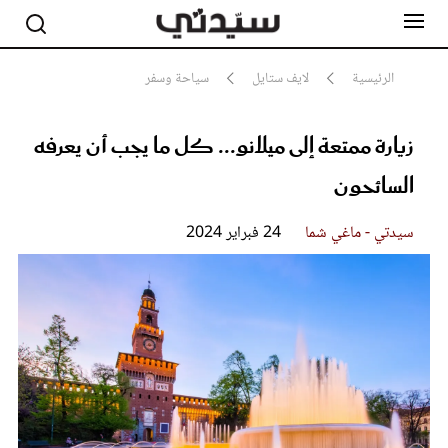
الرئيسية
لايف ستايل
سياحة وسفر
زيارة ممتعة إلى ميلانو... كل ما يجب أن يعرفه
مشاهير
أناقة
السائحون
جمال
صحة ورشاقة
سيدتي وطفلك
سيدتي - ماغي شما
24 فبراير 2024
لايف ستايل
بلس+
فيديو
مطبخ سيدتي
مقالات الرأي
ستايل
تقارير