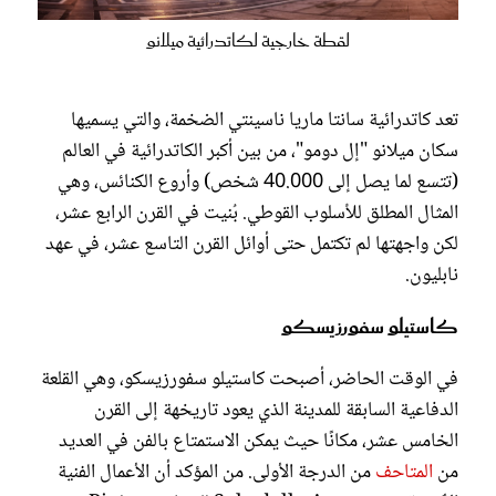
لقطة خارجية لكاتدرائية ميلانو
تعد كاتدرائية سانتا ماريا ناسينتي الضخمة، والتي يسميها
سكان ميلانو "إل دومو"، من بين أكبر الكاتدرائية في العالم
(تتسع لما يصل إلى 40.000 شخص) وأروع الكنائس، وهي
المثال المطلق للأسلوب القوطي. بُنيت في القرن الرابع عشر،
لكن واجهتها لم تكتمل حتى أوائل القرن التاسع عشر، في عهد
نابليون.
كاستيلو سفورزيسكو
في الوقت الحاضر، أصبحت كاستيلو سفورزيسكو، وهي القلعة
الدفاعية السابقة للمدينة الذي يعود تاريخهة إلى القرن
الخامس عشر، مكانًا حيث يمكن الاستمتاع بالفن في العديد
من
المتاحف
من الدرجة الأولى. من المؤكد أن الأعمال الفنية