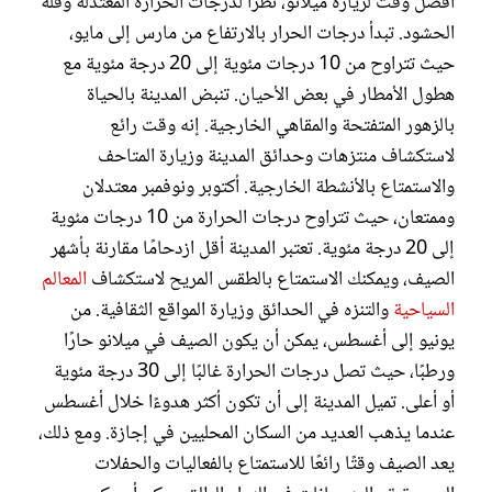
أفضل وقت لزيارة ميلانو، نظرًا لدرجات الحرارة المعتدلة وقلة
الحشود. تبدأ درجات الحرار بالارتفاع من مارس إلى مايو،
حيث تتراوح من 10 درجات مئوية إلى 20 درجة مئوية مع
هطول الأمطار في بعض الأحيان. تنبض المدينة بالحياة
بالزهور المتفتحة والمقاهي الخارجية. إنه وقت رائع
لاستكشاف منتزهات وحدائق المدينة وزيارة المتاحف
والاستمتاع بالأنشطة الخارجية. أكتوبر ونوفمبر معتدلان
وممتعان، حيث تتراوح درجات الحرارة من 10 درجات مئوية
إلى 20 درجة مئوية. تعتبر المدينة أقل ازدحامًا مقارنة بأشهر
الصيف، ويمكنك الاستمتاع بالطقس المريح لاستكشاف
المعالم
السياحية
والتنزه في الحدائق وزيارة المواقع الثقافية. من
يونيو إلى أغسطس، يمكن أن يكون الصيف في ميلانو حارًا
ورطبًا، حيث تصل درجات الحرارة غالبًا إلى 30 درجة مئوية
أو أعلى. تميل المدينة إلى أن تكون أكثر هدوءًا خلال أغسطس
عندما يذهب العديد من السكان المحليين في إجازة. ومع ذلك،
يعد الصيف وقتًا رائعًا للاستمتاع بالفعاليات والحفلات