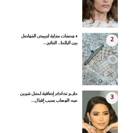
4 وصفات منزلية لتبييض الفواصل
2
بين البلاط.. النتائج...
طرح تذاكر إضافية لحفل شيرين
3
عبد الوهاب بسبب إقبال...