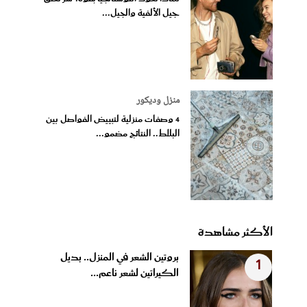
جيل الألفية والجيل...
منزل وديكور
4 وصفات منزلية لتبييض الفواصل بين
البلاط.. النتائج مضمو...
الأكثر مشاهدة
بروتين الشعر في المنزل.. بديل
1
الكيراتين لشعر ناعم...