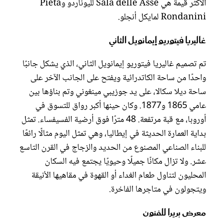
الأكثر قيمة هي Sala delle Asse لليوناردو وPieta
Rondanini لمايكل أنجلو.
غاليريا فيتوريو إيمانويل الثاني
تم تصميم غاليريا فيتوريو إيمانويل الثاني، الذي يشكل جانبًا
واحدًا من ساحة الكاتدرائية ويفتح على الجانب الآخر على
ساحة ديلا سكالا، على يد جوزيبي مينغوني وتم بناؤها بين
عامي 1865 و1877. وكان حينها أكبر رواق للتسوق في
أوروبا، مع قبة مرتفعة. 48 مترًا فوق أرضية الفسيفساء. تمثل
بداية العمارة الحديثة في إيطاليا، وهي تمثل اليوم مثالًا رائعًا
للبناء الصناعي المصنوع من الحديد والزجاج في القرن التاسع
عشر. ولا تزال مكانًا جميلًا وحيويًا يجتمع فيه السكان
المحليون لتناول طعام الغداء أو القهوة في مقاهيها الأنيقة
ويتجولون في متاجرها الفاخرة.
معرض بريرا للفنون