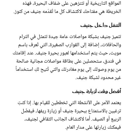
المواقع التاريخية أو تتنزهين على ضفاف البحيرة، فهذه
الخريطة هي مفتاحك لاكتشاف كل ما تُقدّمه جنيف من كنوز.
التنقل داخل جنيف
تتميز جنيف بشبكة مواصلات عامة جيدة تتمثل في الترام
والحافلات، إضافة إلى القوارب الصغيرة، التي تُعرف باسم
مويت، حيث يتم استخدامها لعبور بحيرة جنيف. عند إقامتك
في فندق، ستحصلين على بطاقة مواصلات مجانية صالحة
من يوم وصولك إلى يوم مغادرتك والتي تُتيح لكِ استخداماً
غير محدود لشبكة جنيف.
أفضل وقت لزيارة جنيف
يعتمد الأمر على الأنشطة التي تخططين للقيام بها. إذا كنتِ
ترغبين بالاستمتاع ببحيرة جنيف أو زيارة ريفها، فيفضّل
الربيع أو الصيف. أما لاكتشاف الجانب الثقافي لجنيف،
فيمكنك زيارتها على مدار العام.