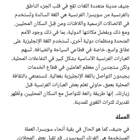
جنيف مدينة متعددة اللغات تقع في قلب الجزء الناطق
بالفرنسية من سويسرا. الفرنسية هي اللغة السائدة وتُستخدم
في الاتصالات الرسمية واللافتات ومن قِبل السكان المحليين.
ومع ذلك وبفضل مكانتها الدولية، بما في ذلك وجود الأمم
المتحدة ومنظمات دولية أخرى، تُستخدم اللغة الإنجليزية على
نطاق واسع، خاصة في قطاعي السياحة والضيافة. تُسهم
العبارات الفرنسية الأساسية بشكل كبير في التفاعلات المحلية،
ولكن ستجدين أن معظم العاملين في قطاع الخدمات
يجيدون التواصل باللغة الإنجليزية بفعالية. لتستمتعي بالثقافة
المحلية بعمق، حاولي تعلم بعض العبارات الفرنسية قبل
زيارتك. إنها طريقة رائعة للتواصل مع السكان المحليين، وتُظهر
تقديرك للتراث اللغوي للمدينة.
العملة
في جنيف، كما هو الحال في بقية أنحاء سويسرا، العملة
المستخدمة هي الفرنك السويسري. قد تقبل بعض المحلات،