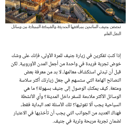
عروس سيدتي
تحتضن جنيف السائحين بمرافقها الحديثة والشبكة الممتازة من وسائل
النقل العام
إذا كنتِ تفكرين في زيارة جنيف للمرة الأولى، فإنك على وشك
خوض تجربة فريدة في واحدة من أجمل المدن الأوروبية. لكن
قبل أن تبدئي استكشاف معالمها، لا بد من معرفة بعض
النصائح الهامة التي ستسهم في جعل زيارتك أكثر سلاسة
مجلة سيدتي
ومتعة. كيف يمكنكِ الوصول إلى جنيف بسهولة؟ ما هي
الوسائل الأكثر ملاءمة للسفر داخل المدينة؟ وأي الأنشطة
غلاف رفمي
السياحية يجب ألا تفوتيها؟ تلك الأسئلة تعد البداية فقط،
فهناك العديد من الجوانب التي يجب أن تأخذيها في الاعتبار
لضمان تجربة مريحة وثرية في جنيف.