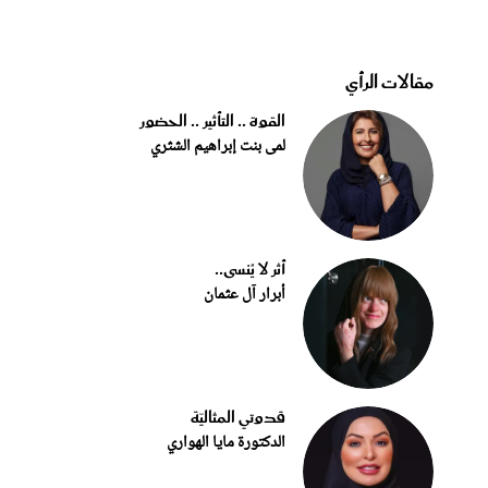
مقالات الرأي
القوة .. التأثير .. الحضور
لمى بنت إبراهيم الشثري
أثر لا يُنسى..
أبرار آل عثمان
قدوتي المثاليّة
الدكتورة مايا الهواري