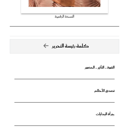
النسخة الرقمية
كلمة رئيسة التحرير
القوة .. التأثير .. الحضور
تصدق الأحلام
جرأة البدايات