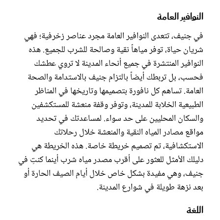
النوافير العامة
في جنيف، تتعدى النوافير العامة مجرد عناصر زخرفية؛ فهي
شريان حياة، توفر مياهاً نقية وصالحة للشرب للجميع. هذه
النوافير المنتشرة في جميع أنحاء المدينة لا تروي عطشك
فحسب، بل تربطك أيضاً بالتزام جنيف بالاستدامة والصحة
العامة. تساهم كل نافورة بتصميمها وتاريخها في المناظر
الطبيعية الخلابة للمدينة، وتوفر وقفة منعشة للمستكشفين
والسكان المحليين على حد سواء. لمساعدتك في تحديد
مواقع مصادر المياه النقية والمنعشة خلال رحلاتك
الاستكشافية، تم تصميم خريطة خاصة. هذه الخريطة هي
دليلك الأمثل للعثور على أقرب مصدر مياه شرب أينما كنتِ في
جنيف، وهي مفيدة بشكل خاص خلال أيام الصيف الحارة أو
بعد نزهة طويلة في شوارع المدينة.
اللغة