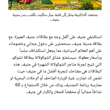
مصعد الكابينة يصل إلى قمة جبل ساليف بالقرب من بحيرة
جنيف
استكشفي جنيف على أكمل وجه مع بطاقات جنيف المميزة. مع
بطاقة مدينة جنيف، ستحصلين على دخول مجاني وخصومات
على أهم المعالم السياحية، مما يجعل استكشافك سلساً
وبأسعار معقولة. سيستمتع عشاق الشوكولاتة ببطاقة تشوكو،
التي تتيح تجربة متاجر الشوكولاتة الشهيرة في جنيف. هذه
البطاقات هي مفتاحك لتجربة أفضل ما في جنيف؛ حيث
تضمن لك تجارب غنية كزيارة المتاحف أو الرحلات البحرية او
ممارسة رياضة التجديف، وذلك من خلال الاستمتاع بـ 60
نشاطاً مجانياً أو مخفضاً للصغار والكبار في جنيف.