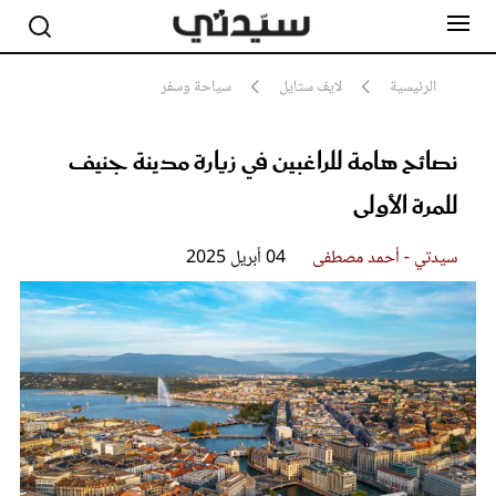
الرئيسية
لايف ستايل
سياحة وسفر
نصائح هامة للراغبين في زيارة مدينة جنيف
مشاهير
أناقة
للمرة الأولى
جمال
صحة ورشاقة
سيدتي وطفلك
سيدتي - أحمد مصطفى
04 أبريل 2025
لايف ستايل
بلس+
فيديو
مطبخ سيدتي
مقالات الرأي
ستايل
تقارير