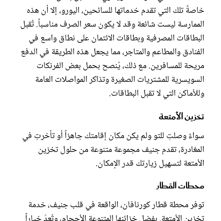
خاصةً تلك التي تقدم خدماتها للسائحين، اليورو، إلا أن هذه
الممارسة ليست شائعة وقد لا يكون سعر الصرف مناسباً. تُقبل
البطاقات المصرفية وبطاقات الائتمان على نطاق واسع في
الفنادق والمطاعم والمتاجر، مما يجعل هذه الطريقة في الدفع
مريحة للمسافرين. مع ذلك، يُنصح بحمل بعض الفرنكات
السويسرية للمشتريات الصغيرة وتذاكر المواصلات العامة
وللأماكن التي لا تقبل البطاقات.
تخزين الأمتعة
سواءً وصلتِ للتو ولم يكن مكان إقامتك جاهزاً أو تأخرتِ في
المغادرة، تقدم جنيف مجموعة متنوعة من حلول تخزين
الأمتعة لتسهيل زيارتك قدر الإمكان.
محطات القطار
توفر محطة قطار كورنافان، الواقعة في قلب جنيف، خدمة
تخزين الأمتعة. بفضل خزائنها المتنوعة الأحجام، وتُعدّ خياراً