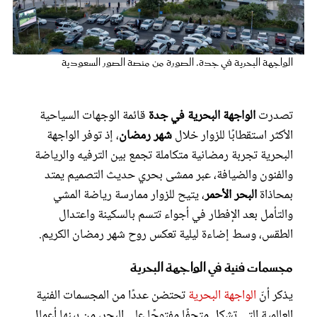
عروس سيدتي
الواجهة البحرية في جدة. الصورة من منصة الصور السعودية
تصدرت
الواجهة البحرية في جدة
قائمة الوجهات السياحية
الأكثر استقطابًا للزوار خلال
شهر رمضان
، إذ توفر الواجهة
البحرية تجربة رمضانية متكاملة تجمع بين الترفيه والرياضة
والفنون والضيافة، عبر ممشى بحري حديث التصميم يمتد
بمحاذاة
البحر الأحمر
، يتيح للزوار ممارسة رياضة المشي
مجلة سيدتي
والتأمل بعد الإفطار في أجواء تتسم بالسكينة واعتدال
الطقس، وسط إضاءة ليلية تعكس روح شهر رمضان الكريم.
غلاف رفمي
مجسمات فنية في الواجهة البحرية
يذكر أنّ
الواجهة البحرية
تحتضن عددًا من المجسمات الفنية
العالمية التي تشكل متحفًا مفتوحًا على البحر، من بينها أعمال