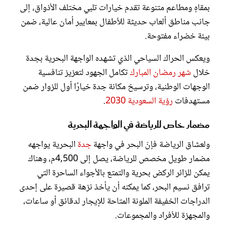
بمقاهٍ ومطاعم متنوعة تقدم خيارات تلبي مختلف الأذواق، إلى
جانب مناطق ألعاب حديثة للأطفال بمعايير أمان عالية، ضمن
بيئة خضراء مفتوحة.
ويعكس الحراك السياحي الذي تشهده الواجهة البحرية بجدة
خلال
شهر رمضان المبارك
تكامل الجهود لتعزيز تنافسية
الوجهات الوطنية، وترسيخ مكانة جدة خيارًا أول للزوار ضمن
مستهدفات
رؤية السعودية 2030
.
مضمار خاص للرياضة في الواجهة البحرية
ولعشاق الرياضة فإنّ البحر في واجهة
جدة
البحرية يواجهه
مضمار طويل مخصص للرياضة، يصل إلى 4,500م، وهناك
يمكن للزائر الركض بحرية والتمتع بالأجواء الساحرة التي
ترافق نسيم البحر، كما يمكنه أن يأخذ نزهة قصيرة على إحدى
الدراجات الخفيفة الملونة المتاحة للإيجار لدقائق أو ساعات،
والمجهزة للأفراد والمجموعات.