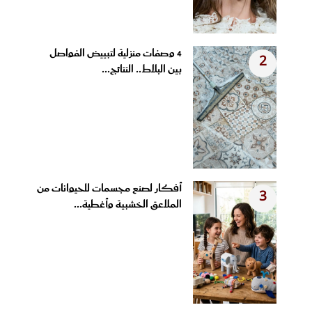
4 وصفات منزلية لتبييض الفواصل
2
بين البلاط.. النتائج...
أفكار لصنع مجسمات للحيوانات من
3
الملاعق الخشبية وأغطية...