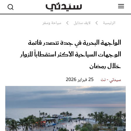
الرئيسية
لايف ستايل
سياحة وسفر
الواجهة البحرية في جدة تتصدر قائمة
مشاهير
أناقة
الوجهات السياحية الأكثر استقطاباً للزوار
جمال
صحة ورشاقة
خلال رمضان
سيدتي وطفلك
لايف ستايل
سيدتي - نت
25 فبراير 2026
بلس+
فيديو
مطبخ سيدتي
مقالات الرأي
ستايل
تقارير