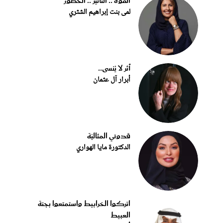
القوة .. التأثير .. الحضور
لمى بنت إبراهيم الشثري
أثر لا يُنسى..
أبرار آل عثمان
قدوتي المثاليّة
الدكتورة مايا الهواري
اتركوا الخرابيط واستمتعوا بجنة
العبيط