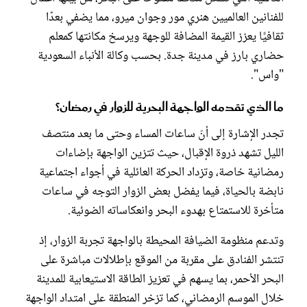
للفنانين العالميين هنري مور وجوان ميرو، مما يضفي بعدًا
ثقافيًّا يعزز القيمة المضافة للوجهة ويرسخ مكانتها كمعلم
حضاري بارز في مدينة جدة. بحسب وكالة الأنباء السعودية
"واس".
ما الذي تقدمه الواجهة البحرية للزوار في رمضان؟
تجدر الإشارة إلى أنّ ساعات المساء وحتى ما بعد منتصف
الليل تشهد ذروة الإقبال، حيث تتزين الواجهة بإضاءات
رمضانية خاصة، وتزداد الحركة العائلية في أجواء اجتماعية
نابضة بالحياة، فيما يفضل بعض الزوار التوجه في ساعات
متأخرة للاستمتاع بهدوء البحر وانعكاساته الضوئية.
وتدعم منظومة الضيافة المحيطة بالواجهة تجربة الزوار، إذ
تنتشر الفنادق على مقربة من الموقع بإطلالات مباشرة على
البحر الأحمر، بما يسهم في تعزيز الطاقة الاستيعابية للمدينة
خلال الموسم الرمضاني، كما تزخر المنطقة على امتداد الواجهة