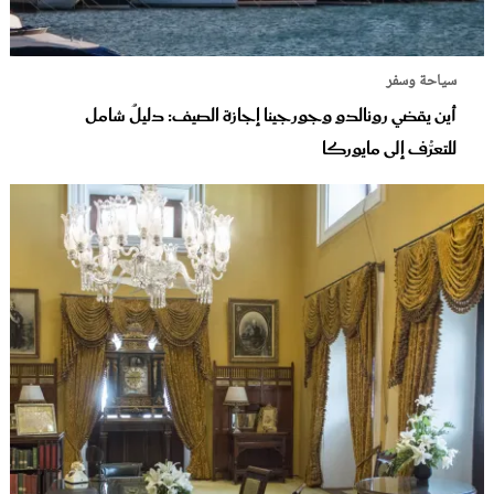
سياحة وسفر
أين يقضي رونالدو وجورجينا إجازة الصيف: دليلٌ شامل
للتعرُّف إلى مايوركا