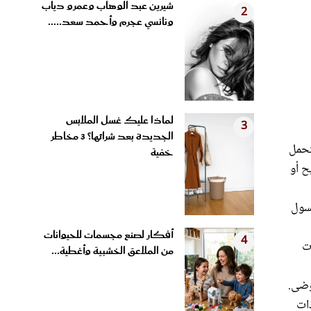
ونانسي عجرم وأحمد سعد.....
لماذا عليك غسل الملابس
3
الجديدة بعد شرائها؟ 3 مخاطر
تحمل
خفية
ح أو
نسول
أفكار لصنع مجسمات للحيوانات
4
ت
من الملاعق الخشبية وأغطية...
وضى.
ذات
كثر.