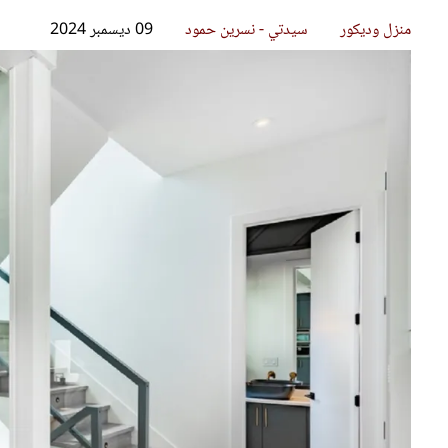
قصص ملهمة
مق
شباب وبنات
ست
علاقات زوجية
تق
عر