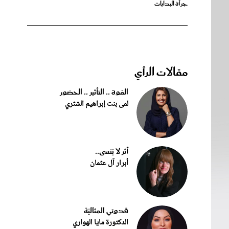
مقالات الرأي
القوة .. التأثير .. الحضور
لمى بنت إبراهيم الشثري
أثر لا يُنسى..
أبرار آل عثمان
قدوتي المثاليّة
الدكتورة مايا الهواري