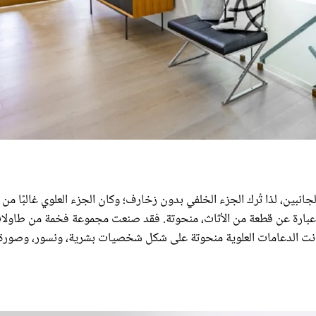
لجانبين، لذا تُرك الجزء الخلفي بدون زخارف؛ وكان الجزء العلوي غالبًا من
ول عبارة عن قطعة من الأثاث، منحوتة. فقد صنعت مجموعة فخمة من طاولا
1678 لقصر كولونا في روما؛ كانت الدعامات العلوية منحوتة على شكل شخصيات بشرية، ونسور، وصورة