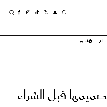
طبخ
فيديو
لايف ستايل
سياحة وسفر
منزل وديكور
تكنولوجيا
صميمها قبل الشراء