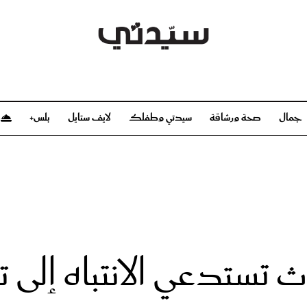
جمال
صحة ورشاقة
سيدتي وطفلك
لايف ستايل
بلس+
م
صحة ورشاقة
سيدتي وطفلك
بشرة
صحة
الحمل والولادة
ريحات
رشاقة و تغذية
مولودك
وعطور
أطفال ومراهقون
صحة الطفل
تستدعي الانتباه إلى ت
مجلة سيدتي
مناسبات X سيدتي
ديو
عن سيدتي
بخ سيدتي
فريق سيدتي