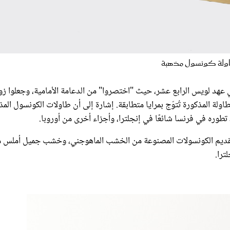
اولة كونسول مذهبة
 عهد لويس الرابع عشر، حيث "اختصروا" من الدعامة الأمامية، وجعلوا ز
ولة المذكورة تُتوّج بمرايا متطابقة. إشارة إلى أن طاولات الكونسول المذ
طوره في فرنسا شائعًا في إنجلترا، وأجزاء أخرى من أوروبا.
 تم تقديم الكونسولات المصنوعة من الخشب الماهوجني، وخشب جميل أملس 
ترا.