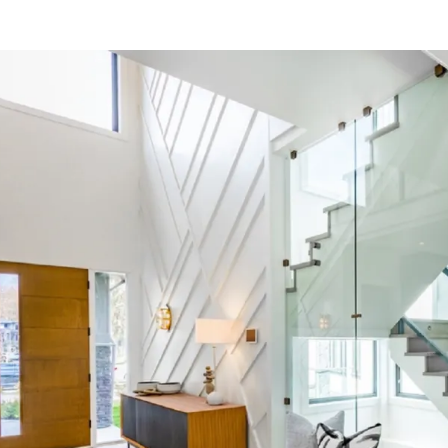
الات الرأي
تطبيقات سيدتي
ايل
دليل السفر
ارير
آخر الأخبار
وس سيدتي
مجلة سيد
غلاف رف