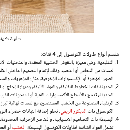
طاولة كونس
تنقسم أنواع طاولات الكونسول إلى 4 فئات:
التقليدية، وهي مميزة بالنقوش الخشبية المعقدة، والمنحنيات الأن
لمسات من النحاس أو الذهب، وذلك لإتمام التصميم الداخلي الكلا
الصور المؤطرة أو الإكسسوارات الزخرفية، مثل: المزهريات والمن
الحديثة ذات الخطوط النظيفة، والمواد الأنيقة، ومنها: الزجاج أو 
الحديثة، تدمج بالأسطح الأكسسوارات الفنية أو المنحوتات الفريد
الريفية، المصنوعة من الخشب المستصلح، مع لمسات نهائية تبر
الكونسول ذات
الديكور الريفي
، تحلو إضافة النباتات خضراء اللون 
البسيطة ذات التصاميم الانسيابية، والعناصر الزخرفية المحدودة
تشمل المواد الشائعة لطاولات الكونسول البسيطة:
الخشب
أو المع
الديكور الداخلي الاسكندنافي أو تلك الأكثر بساطة، والحديثة. عن