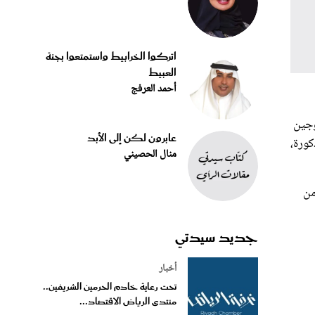
اتركوا الخرابيط واستمتعوا بجنة
العبيط
أحمد العرفج
وجين
عابرون لكن إلى الأبد
كورة،
منال الحصيني
من
جديد سيدتي
أخبار
تحت رعاية خادم الحرمين الشريفين..
منتدى الرياض الاقتصاد...