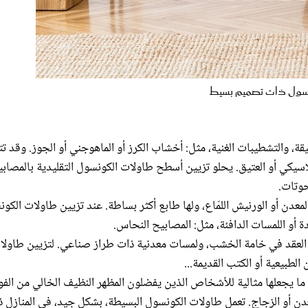
ول ذات تصميم بسيط
يقة، والتشطيبات الغنية، مثل: أخشاب الكرز أو الماهوجني أو الجوز. وقد ت
سيكي أو العتيق. يحلو تزيين أسطح طاولات الكونسول التقليدية بالمصابي
حوتات.
المعدن أو الورنيش اللمّاع، ولها طابع أكثر بساطة. عند تزيين طاولات الكو
ة أو اللمسات الدافئة، مثل: المصابيح النحاس.
ز العقد في خامة الخشب، ولمسات معدنية ذات طراز صناعي. لتزيين طاولا
الطبيعية أو الكتب القديمة...
، ما يجعلها مثالية للأشخاص الذين يفضلون المظهر النظيف الخالي من الف
دن أو الزجاج. تعمل طاولات الكونسول البسيطة، بشكل جيد، في المنازل 
د تزيين أسطح طاولات الكونسول البسيطة، يطبق النهج الآتي: الأقل هو الأ