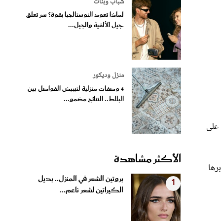
شباب وبنات
لماذا تعود النوستالجيا بقوة؟ سر تعلق
جيل الألفية والجيل...
منزل وديكور
4 وصفات منزلية لتبييض الفواصل بين
البلاط.. النتائج مضمو...
 على
الأكثر مشاهدة
رها
بروتين الشعر في المنزل.. بديل
1
الكيراتين لشعر ناعم...