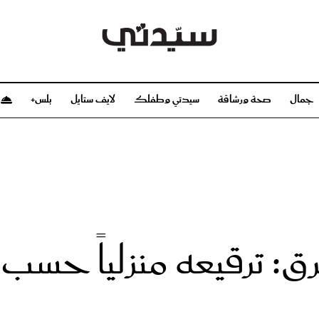
جمال
صحة ورشاقة
سيدتي وطفلك
لايف ستايل
بلس+
م
صحة ورشاقة
سيدتي وطفلك
بشرة
صحة
الحمل والولادة
ريحات
رشاقة و تغذية
مولودك
وعطور
أطفال ومراهقون
صحة الطفل
رق: ترقيعه منزلياً حس
مجلة سيدتي
مناسبات X سيدتي
ديو
عن سيدتي
بخ سيدتي
فريق سيدتي