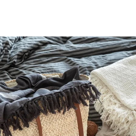
الات الرأي
تطبيقات سيدتي
ايل
دليل السفر
ارير
آخر الأخبار
وس سيدتي
مجلة سيد
غلاف رف