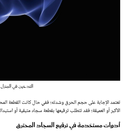
التدخين في المنزل ه
تعتمد الإجابة على حجم الحرق وشدته؛ ففي حال كانت القطعة الم
الأكبر أو العميقة؛ فقد تتطلب ترقيعها بقطعة سجاد متبقية أو استبداله
أدوات مستخدمة في ترقيع السجاد المحترق