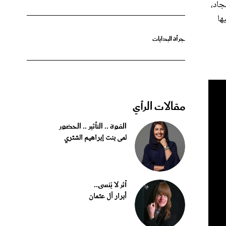
جاد،
ها
جرأة البدايات
مقالات الرأي
القوة .. التأثير .. الحضور
لمى بنت إبراهيم الشثري
أثر لا يُنسى..
أبرار آل عثمان