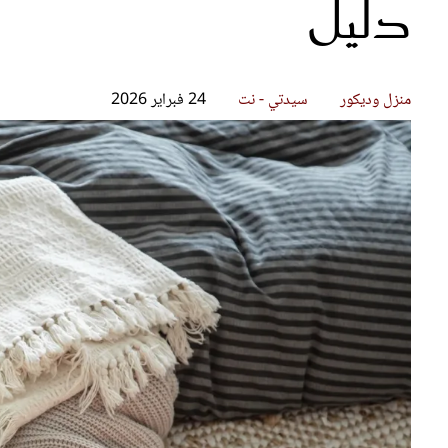
دليل
قصص ملهمة
مق
شباب وبنات
ست
علاقات زوجية
تق
عر
منزل وديكور
سيدتي - نت
24 فبراير 2026