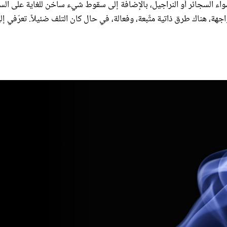
واء السجائر أو النراجيل، بالإضافة إلى سقوط شيء ساخن للغاية على الس
هة، هناك طرق ذاتية متَّبعة، وفعالة، في حال كان التلف ضئيلاً. تعرّفي إلي