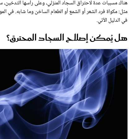
هناك مسببات عدة لاحتراق السجاد المنزلي، وعلى رأسها التدخين، س
مثل: مكواة فرد الشعر أو الشمع أو الطعام الساخن وما شابه. في المواج
في الدليل الآتي.
هل يُمكن إصلاح السجاد المحترق؟