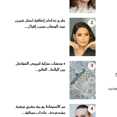
طرح تذاكر إضافية لحفل شيرين
2
عبد الوهاب بسبب إقبال...
4 وصفات منزلية لتبييض الفواصل
3
بين البلاط.. النتائج...
ح
لجديد
سر الاستيقاظ بوجه مشرق وبشرة
4
مشدودة.. عادات مسائية...