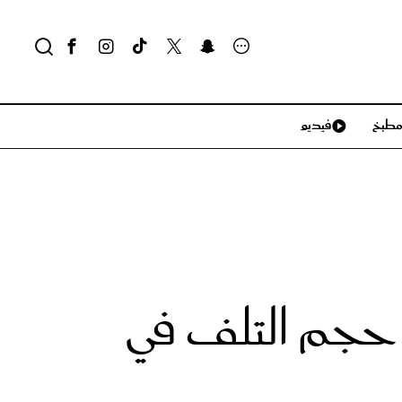
طبخ
فيديو
لايف ستايل
سياحة وسفر
منزل وديكور
تكنولوجيا
ب حجم التلف في