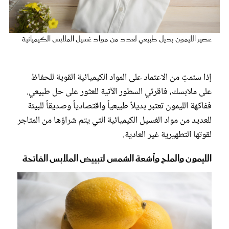
عروس سيدتي
عصير الليمون بديل طبيعي لعدد من مواد غسيل الملابس الكيميائية
إذا سئمتِ من الاعتماد على المواد الكيميائية القوية للحفاظ
على ملابسك، فاقرئي السطور الآتية للعثور على حل طبيعي.
ففاكهة الليمون تعتبر بديلاً طبيعياً واقتصادياً وصديقاً للبيئة
للعديد من مواد الغسيل الكيميائية التي يتم شراؤها من المتاجر
لقوتها التطهيرية غير العادية.
مجلة سيدتي
الليمون والملح وأشعة الشمس لتبييض الملابس الفاتحة
غلاف رفمي