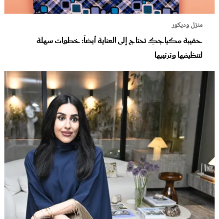
منزل وديكور
حقيبة مكياجكِ تحتاج إلى العناية أيضاً: خطوات سهلة
لتنظيفها وترتيبها