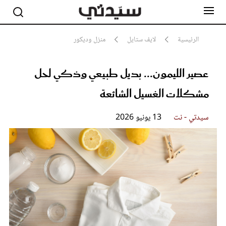
الرئيسية
لايف ستايل
منزل وديكور
عصير الليمون... بديل طبيعي وذكي لحل
مشاهير
أناقة
مشكلات الغسيل الشائعة
جمال
صحة ورشاقة
سيدتي وطفلك
سيدتي - نت
13 يونيو 2026
لايف ستايل
بلس+
فيديو
مطبخ سيدتي
مقالات الرأي
ستايل
تقارير