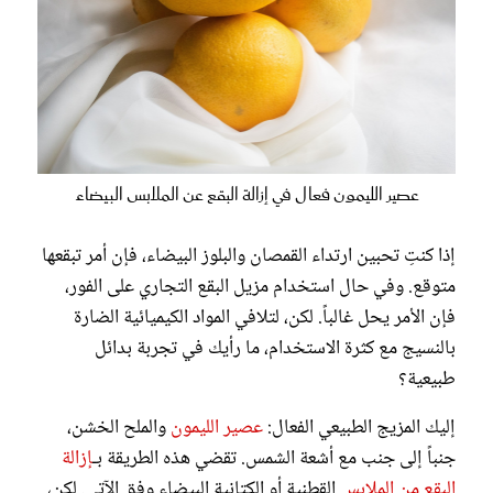
عصير الليمون فعال في إزالة البقع عن الملابس البيضاء
إذا كنتِ تحبين ارتداء القمصان والبلوز البيضاء، فإن أمر تبقعها
متوقع. وفي حال استخدام مزيل البقع التجاري على الفور،
فإن الأمر يحل غالباً. لكن، لتلافي المواد الكيميائية الضارة
بالنسيج مع كثرة الاستخدام، ما رأيك في تجربة بدائل
طبيعية؟
إليك المزيج الطبيعي الفعال:
عصير الليمون
والملح الخشن،
جنباً إلى جنب مع أشعة الشمس. تقضي هذه الطريقة بـ
إزالة
البقع من الملابس
القطنية أو الكتانية البيضاء وفق الآتي. لكن،