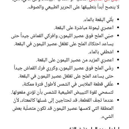
لا ينصح أبداً بتطبيقها على الحرير الطبيعي والصوف.
بلّلي البقعة بالماء.
اعصري ليمونة مباشرة على البقعة.
صبّي الملح فوق عصير الليمون، وافركي القماش جيداً حتى
يساعد احتكاك الملح على تغلغل عصير الليمون في البقعة.
اشطفي بالماء.
اعصري المزيد من عصير الليمون على البقعة.
رشّي الملح فوق عصير الليمون، وكرري فرك القماش جيداً
حتى يساعد الملح على تغلغل عصير الليمون في البقعة.
علّقي قطعة الملابس في الشمس لأطول فترة ممكنة،
لتسمحي لقوة التبييض الطبيعية للشمس بأن تؤدي مفعولها.
عندما تجفّ القطعة، قد تحتاجين إلى غسلها كالمعتاد، لأنّ
المنطقة التي لامسها عصير الليمون قد تكون متصلّبة بعض
الشيء.