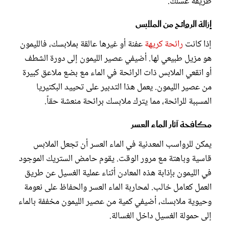
طريقة غسلك.
إزالة الروائح من الملابس
إذا كانت
رائحة كريهة
عفنة أو غيرها عالقة بملابسك، فالليمون
هو مزيل طبيعي لها. أضيفي عصير الليمون إلى دورة الشطف
أو انقعي الملابس ذات الرائحة في الماء مع بضع ملاعق كبيرة
من عصير الليمون. يعمل هذا التدبير على تحييد البكتيريا
المسببة للرائحة، مما يترك ملابسك برائحة منعشة حقاً.
مكافحة آثار الماء العسر
يمكن للرواسب المعدنية في الماء العسر أن تجعل الملابس
قاسية وباهتة مع مرور الوقت. يقوم حامض الستريك الموجود
في الليمون بإذابة هذه المعادن أثناء عملية الغسيل عن طريق
العمل كعامل خالب. لمحاربة الماء العسر والحفاظ على نعومة
وحيوية ملابسك، أضيفي كمية من عصير الليمون مخففة بالماء
إلى حمولة الغسيل داخل الغسالة.