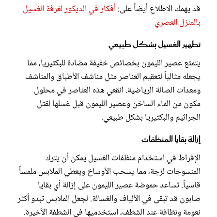
قد يهمك الاطلاع أيضاً على:
أفكار في الديكور لغرفة الغسيل
بالمنزل العصري
تطهير الغسيل بشكل طبيعي
يتمتع عصير الليمون بخصائص خفيفة مضادة للبكتيريا، مما
يجعله مثالياً لتعقيم العناصر مثل مناشف الأطباق والمناشف
ومعدات الصالة الرياضية. انقعي هذه العناصر في محلول
مكون من الماء الساخن وعصير الليمون قبل غسلها لقتل
الجراثيم والبكتيريا بشكل طبيعي.
إزالة بقايا المنظفات
الإفراط في استخدام منظفات الغسيل يمكن أن يترك
المنسوجات لزجة، مما يسحب الأوساخ ويعطي الملابس ملمساً
قاسياً. تساعد حموضة عصير الليمون على إزالة أي بقايا
صابون قد تبقى في الألياف والغسالة. لجعل الملابس تبدو أكثر
نعومة ونظافة عند الشطف، استخدميها في الشطفة الأخيرة.