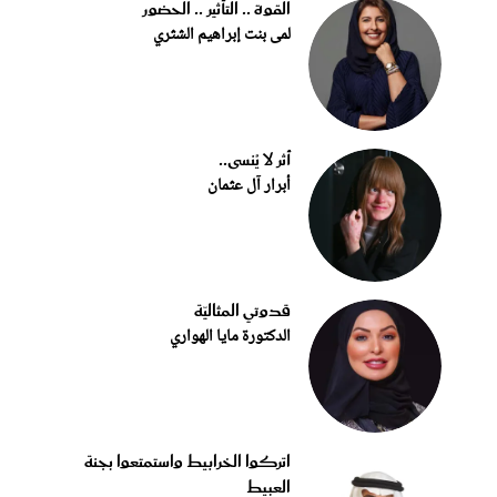
القوة .. التأثير .. الحضور
لمى بنت إبراهيم الشثري
أثر لا يُنسى..
أبرار آل عثمان
قدوتي المثاليّة
الدكتورة مايا الهواري
اتركوا الخرابيط واستمتعوا بجنة
العبيط