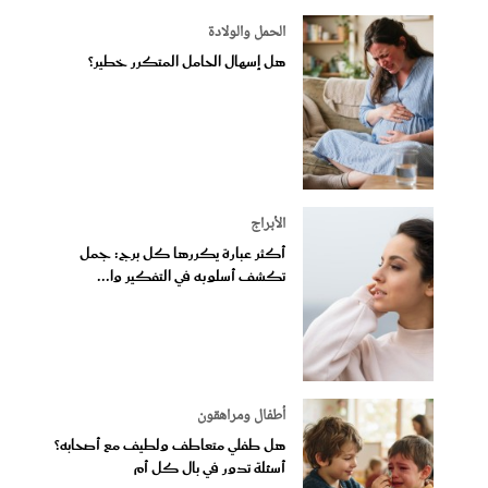
الحمل والولادة
هل إسهال الحامل المتكرر خطير؟
الأبراج
أكثر عبارة يكررها كل برج: جمل
تكشف أسلوبه في التفكير وا...
أطفال ومراهقون
هل طفلي متعاطف ولطيف مع أصحابه؟
أسئلة تدور في بال كل أم