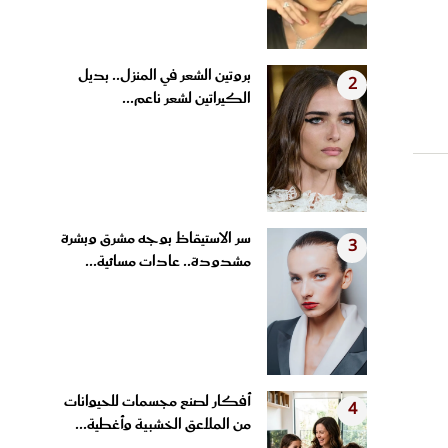
بروتين الشعر في المنزل.. بديل
2
الكيراتين لشعر ناعم...
سر الاستيقاظ بوجه مشرق وبشرة
3
مشدودة.. عادات مسائية...
أفكار لصنع مجسمات للحيوانات
4
من الملاعق الخشبية وأغطية...