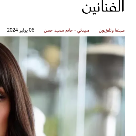
الفنانين
قصص ملهمة
مق
شباب وبنات
ست
علاقات زوجية
تق
عر
سينما وتلفزيون
سيدتي - حاتم سعيد حسن
06 يوليو 2024