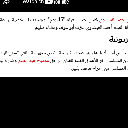
أحمد الفيشاوي
خلال أحداث فيلم "45 يوم"، وجسدت الشخصية ببراعة
ة الفيلم أحمد الفيشاوي، عزت أبو عوف وهشام سليم.
يونية
 غادة عبد الرازق واحداً من أجرأ أدوارها وهو شخصية زوجة رئيس جمهورية والتي تسعى لل
 المسلسل آخر الأعمال الفنية للفنان الراحل
ممدوح عبد العليم
وشارك ببط
 المسلسل من إخراج محمد بكير.