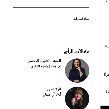
عبد
جرأة البدايات
ية
مقالات الرأي
القوة .. التأثير .. الحضور
لمى بنت إبراهيم الشثري
رأة
أثر لا يُنسى..
 والدة
أبرار آل عثمان