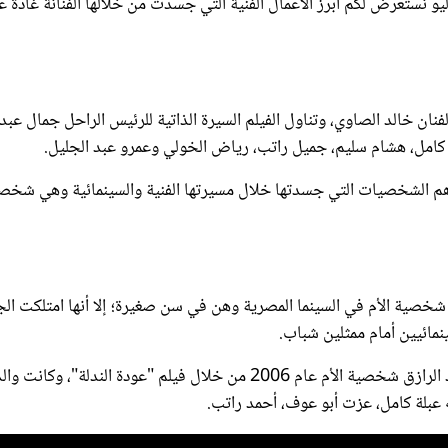
ي يوافق اليوم 6 يوليو نستعرض لكم أبرز الأعمال الفنية التي جسدت من خلالها الفنانة غادة 
الفنان خالد الصاوي، وتناول الفيلم السيرة الذاتية للرئيس الراحل جمال عبد
ة كامل، هشام سليم، جميل راتب، رياض الخولي وعمرو عبد الجليل.
 أهم الشخصيات التي جسدتها خلال مسيرتها الفنية والسينمائية وهي شخص
دن شخصية الأم في السينما المصرية وهن في سن صغيرة؛ إلا أنها امتلكت الج
مائيين أمام ممثلين شباب.
وجاءت التجربة السينمائية الأولى التي جسدت فيها الفنانة غادة عبد الرازق شخصية الأم عام 2006 من خلال فيلم "عودة الندلة"، وكانت
 عبلة كامل، عزت أبو عوف، أحمد راتب.