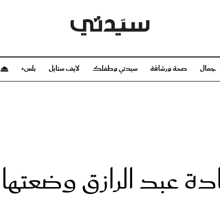
جمال
صحة ورشاقة
سيدتي وطفلك
لايف ستايل
بلس+
م
صحة ورشاقة
سيدتي وطفلك
بشرة
صحة
الحمل والولادة
ريحات
رشاقة و تغذية
مولودك
وعطور
أطفال ومراهقون
صحة الطفل
 عبد الرازق وضعتها ب
مجلة سيدتي
مناسبات X سيدتي
ديو
عن سيدتي
بخ سيدتي
فريق سيدتي