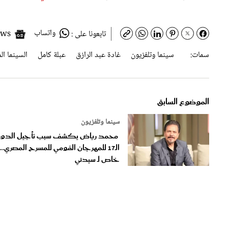
واتساب
Google News
تابعونا على :
سمات:
سينما وتلفزيون
غادة عبد الرازق
عبلة كامل
السينما ال
الموضوع السابق
سينما وتلفزيون
محمد رياض يكشف سبب تأجيل الدور
الـ17 للمهرجان القومي للمسرح المصري..
خاص لـ سيدتي