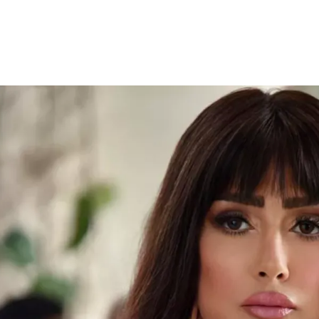
الات الرأي
تطبيقات سيدتي
ايل
دليل السفر
ارير
آخر الأخبار
وس سيدتي
مجلة سيد
غلاف رف