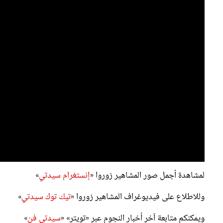
لمشاهدة أجمل صور المشاهير زوروا «
إنستغرام سيدتي
»
وللاطلاع على فيديوغراف المشاهير زوروا «
تيك توك سيدتي
»
ويمكنكم متابعة آخر أخبار النجوم عبر «تويتر» «
سيدتي فن
»