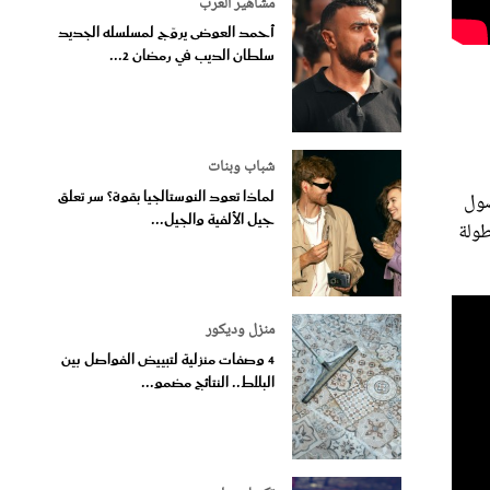
مشاهير العرب
أحمد العوضى يروّج لمسلسله الجديد
سلطان الديب في رمضان 2...
شباب وبنات
لماذا تعود النوستالجيا بقوة؟ سر تعلق
وصول
جيل الألفية والجيل...
ولة
منزل وديكور
4 وصفات منزلية لتبييض الفواصل بين
البلاط.. النتائج مضمو...