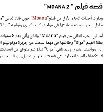
ودارت أحداث الجزء الأول من فيلم
"Moana"
حول فتاة تُدعى "موا
خلال البحر لمساعدة عائلتها في مواجهة كارثة كبرى، وتواجه "موانا" 
أما في الجزء الثاني من فيلم "Moana" والذي يأتي بعد 8 سنوات من الجزء الأول للفيلم والذي تم ترشيحه لـ
بطلة الفيلم "موانا" وطاقمها في مهمة للبحث عن جزيرة موتوفيتو الم
إله العواصف الغيور، وبعد تلقي "موانا" نداءً غير متوقع من المستك
لاستكشاف المياه الخطرة التي فقدت منذ زمن طويل، وبذلك تخوض 