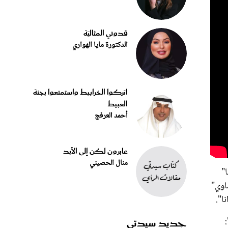
قدوتي المثاليّة
الدكتورة مايا الهواري
اتركوا الخرابيط واستمتعوا بجنة
العبيط
أحمد العرفج
عابرون لكن إلى الأبد
منال الحصيني
"
اوي"
ا".
ة في الفيلم "موانا" بإنها أكثر من أميرة وأضافت خلال تصريح لمجلة "EW":
جديد سيدتي
لم