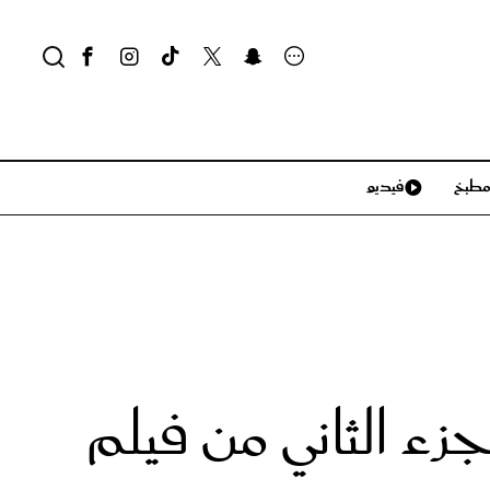
طبخ
فيديو
لايف ستايل
سياحة وسفر
منزل وديكور
تكنولوجيا
زء الثاني من فيلم