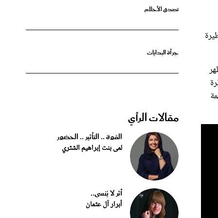
طيرة
جرأة البدايات
، تظهر
رة
مة
مقالات الرأي
القوة .. التأثير .. الحضور
لمى بنت إبراهيم الشثري
أثر لا يُنسى..
أبرار آل عثمان