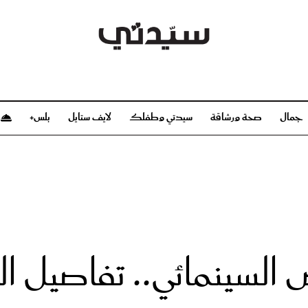
جمال
صحة ورشاقة
سيدتي وطفلك
لايف ستايل
بلس+
م
صحة ورشاقة
سيدتي وطفلك
بشرة
صحة
الحمل والولادة
ريحات
رشاقة و تغذية
مولودك
وعطور
أطفال ومراهقون
صحة الطفل
لسينمائي.. تفاصيل الج
مجلة سيدتي
مناسبات X سيدتي
ديو
عن سيدتي
بخ سيدتي
فريق سيدتي