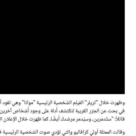
وظهرت خلال "تريلر" الفيلم الشخصية الرئيسية "موانا" وهي تقود أخ
في بحث عن الجزر القريبة لتكتشف أدلة على وجود أشخاص آخرين، وف
قائلاً: "ستُدمرين، وسيُدمر مرشدك أيضًا، كما ظهرت خلال الإعلان ا
"في عصرنا الحالي، نريد أن نرى امرأة شابة تصبح بطلة قصتها الخاصة