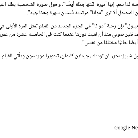
ن المحتمل ألا ترى "موانا" مرتدية فستان سهرة وهذا جيد".
تبلغ من العمر 24 عامًا، وقالت لمجلة "بيبول" بإن رحلة "موانا" في الجزء الجديد من الفيلم تمثل المرة الأولى ف
لقد تغير صوتي منذ أن لعبت دورها عندما كنت في الخامسة عشرة من عمري
ضًا جانبًا مختلفًا من نفسي".
 جونسون، نيكول شيرزينجر، ألن توديك، جيماين كليمان، تيمويرا موريسون ويأتي الفيلم
وليوود
أفلام جديدة
أخبار المشاهير