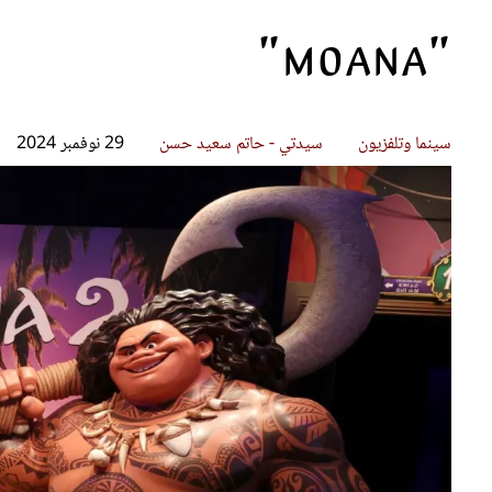
"Moana"
قصص ملهمة
مق
شباب وبنات
ست
علاقات زوجية
تق
عر
سينما وتلفزيون
سيدتي - حاتم سعيد حسن
29 نوفمبر 2024