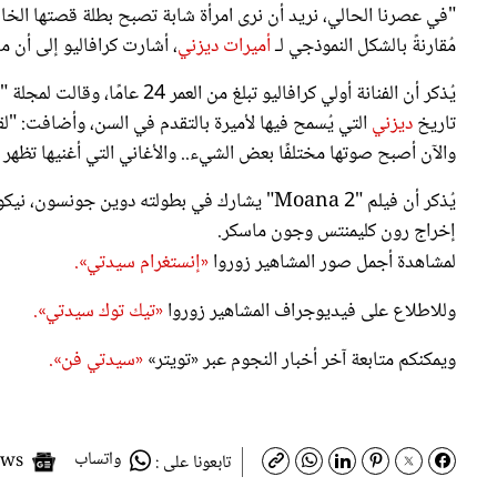
مُقارنةً بالشكل النموذجي لـ
أميرات ديزني
، أشارت كرافاليو إلى أن م
يُذكر أن الفنانة أولي كرافاليو 
تاريخ
ديزني
التي يُسمح فيها لأميرة بالتقدم في السن، وأضافت: "
والآن أصبح صوتها مختلفًا بعض الشيء.. والأغاني التي أغنيها تظهر أي
يُذكر أن فيلم "Moana 2" يشارك في بطولته دوين
إخراج رون كليمنتس وجون ماسكر.
لمشاهدة أجمل صور المشاهير زوروا
«إنستغرام سيدتي».
وللاطلاع على فيديوجراف المشاهير زوروا
«تيك توك سيدتي».
ويمكنكم متابعة آخر أخبار النجوم عبر «تويتر»
«سيدتي فن».
واتساب
Google News
تابعونا على :
سمات:
سينما وتلفزيون
السينما العالمية
أفلام ديزني
مشاهير ه