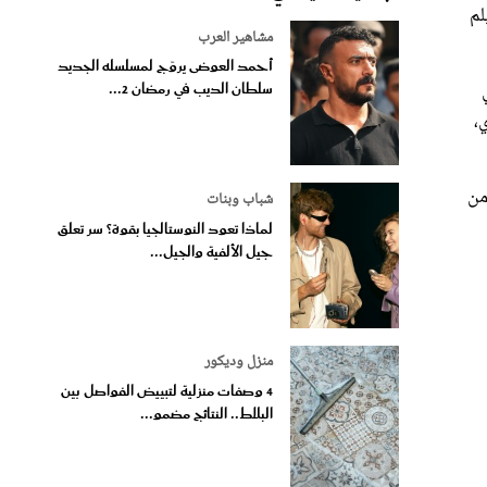
مشاهير العرب
أحمد العوضى يروّج لمسلسله الجديد
ي
سلطان الديب في رمضان 2...
،
 من
شباب وبنات
لماذا تعود النوستالجيا بقوة؟ سر تعلق
جيل الألفية والجيل...
منزل وديكور
4 وصفات منزلية لتبييض الفواصل بين
البلاط.. النتائج مضمو...