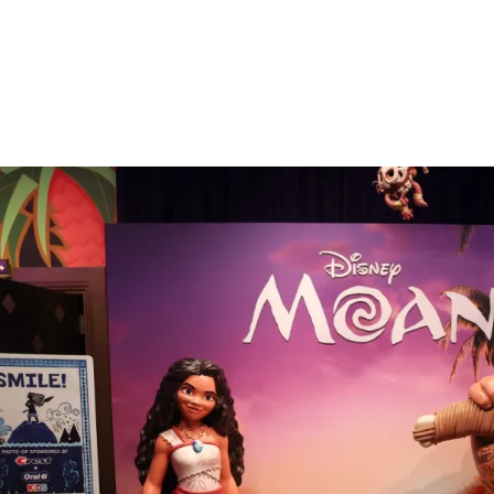
الات الرأي
تطبيقات سيدتي
ايل
دليل السفر
ارير
آخر الأخبار
وس سيدتي
مجلة سيد
غلاف رف