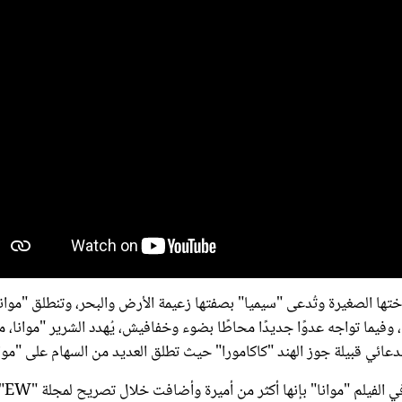
تها الصغيرة وتُدعى "سيميا" بصفتها زعيمة الأرض والبحر، وتنطلق "موانا
يما تواجه عدوًا جديدًا محاطًا بضوء وخفافيش، يُهدد الشرير "موانا، م
لدعائي قبيلة جوز الهند "كاكامورا" حيث تطلق العديد من السهام على "موان
وقالت الممثلة أولي كرافاليو والتي تؤدي صوت الشخصية الرئيسي
 لذا نعم، إنها أميرة، لكنها بطلة أيضًا"، وحول صورة الشخصية بطلة الفي